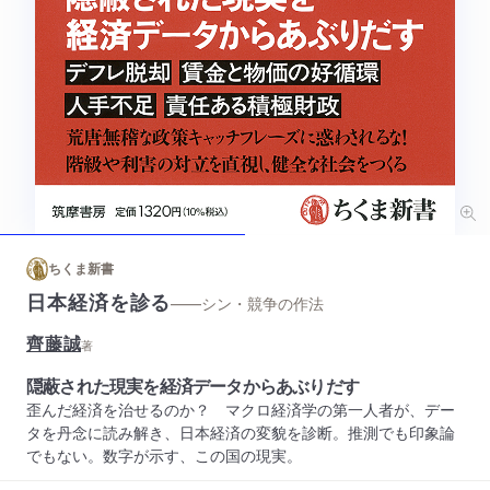
ちくま新書
日本経済を診る
——シン・競争の作法
齊藤誠
著
隠蔽された現実を経済データからあぶりだす
歪んだ経済を治せるのか？ マクロ経済学の第一人者が、デー
タを丹念に読み解き、日本経済の変貌を診断。推測でも印象論
でもない。数字が示す、この国の現実。