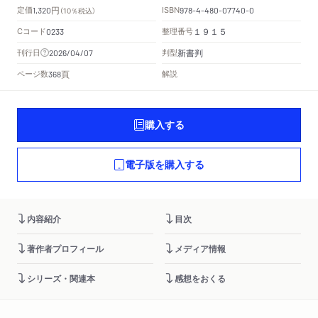
円
定価
ISBN
1,320
（10％税込）
978-4-480-07740-0
Cコード
整理番号
0233
１９１５
新書判
刊行日
判型
2026/04/07
頁
ページ数
解説
368
購入する
電子版を購入する
内容紹介
目次
著作者プロフィール
メディア情報
シリーズ・関連本
感想をおくる