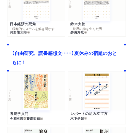
日本経済の死角
鈴木大拙
─収奪的システムを解き明かす
─世界の禅を生んだ男
河野龍太郎
碧海寿広
著
著
【自由研究、読書感想文……】夏休みの宿題のおと
もに！
ちくま文庫
ちくま学芸文庫
考現学入門
レポートの組み立て方
今和次郎
藤森照信
木下是雄
著
編
著