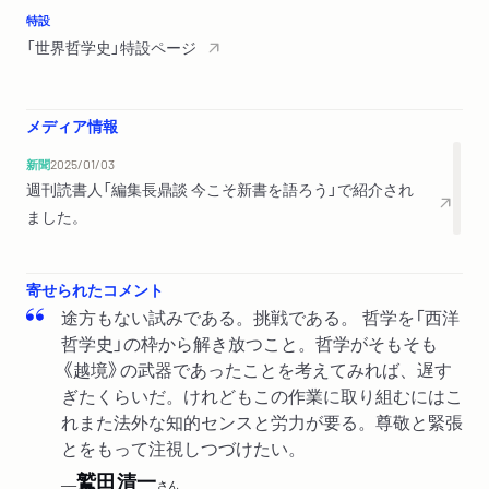
特設
「世界哲学史」特設ページ
メディア情報
新聞
2025/01/03
週刊読書人「編集長鼎談 今こそ新書を語ろう」で紹介され
ました。
寄せられたコメント
途方もない試みである。挑戦である。 哲学を「西洋
哲学史」の枠から解き放つこと。哲学がそもそも
《越境》の武器であったことを考えてみれば、遅す
ぎたくらいだ。けれどもこの作業に取り組むにはこ
れまた法外な知的センスと労力が要る。尊敬と緊張
とをもって注視しつづけたい。
鷲田清一
──
さん