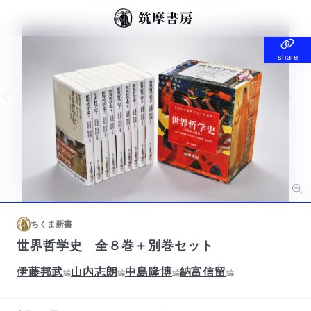
share
share
Previous slide
Nex
ちくま新書
世界哲学史 全８巻＋別巻セット
伊藤邦武
山内志朗
中島隆博
納富信留
編
編
編
編