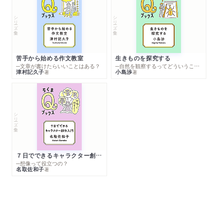
シリーズ・全集
シリーズ・全集
苦手から始める作文教室
生きものを探究する
─文章が書けたらいいことはある？
─自然を観察するってどういうこと？
津村記久子
小島渉
著
著
シリーズ・全集
７日でできるキャラクター創作入門
─想像って役立つの？
名取佐和子
著