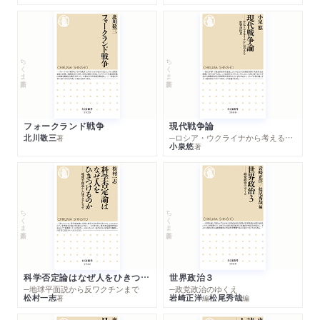
ちくま新書
ちくま新書
フォークランド戦争
現代戦争論
北川敬三
─ロシア・ウクライナから考える世界の行方
著
小泉悠
著
ちくま新書
ちくま新書
科学否定論はなぜ人をひきつけるのか
世界政治３
─地球平面説から反ワクチンまで
─政党政治のゆくえ
松村一志
岩崎正洋
松尾秀哉
著
編
編