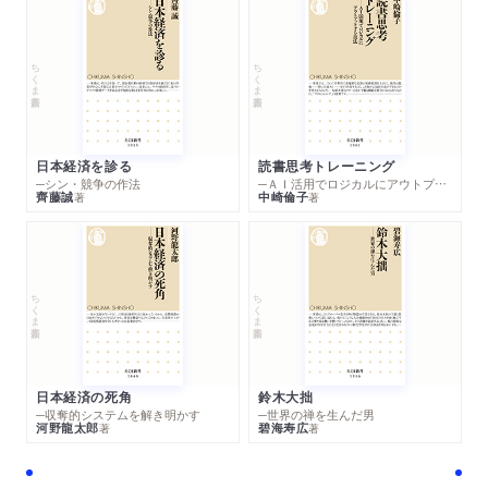
ちくま新書
ちくま新書
日本経済を診る
読書思考トレーニング
─シン・競争の作法
─ＡＩ活用でロジカルにアウトプットする技法
齊藤誠
中崎倫子
著
著
ちくま新書
ちくま新書
日本経済の死角
鈴木大拙
─収奪的システムを解き明かす
─世界の禅を生んだ男
河野龍太郎
碧海寿広
著
著