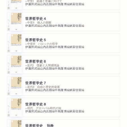
ちくま新書
─中世Ⅰ 超越と普遍に向けて
伊藤邦武
編
山内志朗
編
中島隆博
編
納富信留
編
世界哲学史４
ちくま新書
─中世Ⅱ 個人の覚醒
伊藤邦武
編
山内志朗
編
中島隆博
編
納富信留
編
世界哲学史５
ちくま新書
─中世Ⅲ バロックの哲学
伊藤邦武
編
山内志朗
編
中島隆博
編
納富信留
編
世界哲学史６
ちくま新書
─近代Ⅰ 啓蒙と人間感情論
伊藤邦武
編
山内志朗
編
中島隆博
編
納富信留
編
世界哲学史７
ちくま新書
─近代Ⅱ 自由と歴史的発展
伊藤邦武
編
山内志朗
編
中島隆博
編
納富信留
編
世界哲学史８
ちくま新書
─現代 グローバル時代の知
伊藤邦武
編
山内志朗
編
中島隆博
編
納富信留
編
世界哲学史 別巻