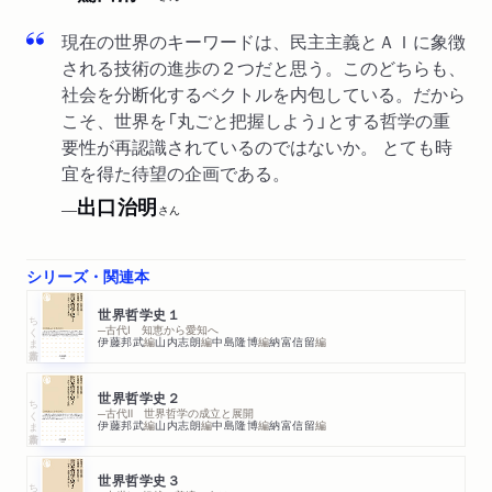
現在の世界のキーワードは、民主主義とＡＩに象徴
される技術の進歩の２つだと思う。このどちらも、
社会を分断化するベクトルを内包している。だから
こそ、世界を「丸ごと把握しよう」とする哲学の重
要性が再認識されているのではないか。 とても時
宜を得た待望の企画である。
出口治明
──
さん
シリーズ・関連本
世界哲学史１
ちくま新書
─古代Ⅰ 知恵から愛知へ
伊藤邦武
編
山内志朗
編
中島隆博
編
納富信留
編
世界哲学史２
ちくま新書
─古代Ⅱ 世界哲学の成立と展開
伊藤邦武
編
山内志朗
編
中島隆博
編
納富信留
編
世界哲学史３