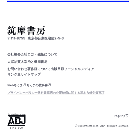
〒111-8755
東京都台東区蔵前2-5-3
会社概要
会社ロゴ・銘板について
太宰治賞
太宰治と筑摩書房
お問い合わせ
著作権について
出版目録
ソーシャルメディア
リンク集
サイトマップ
webちくま
ちくまの教科書
プライバシーポリシー
教科書採択の公正確保に関する基本方針
免責事項
PageTop
© Chikumashobo Ltd.
2024
All Rights Reserved.