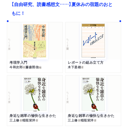
【自由研究、読書感想文……】夏休みの宿題のおと
もに！
ちくま文庫
ちくま学芸文庫
考現学入門
レポートの組み立て方
今和次郎
藤森照信
木下是雄
著
編
著
ちくま文庫
ちくま文庫
身近な雑草の愉快な生きかた
身近な雑草の愉快な生きかた
三上修
稲垣栄洋
三上修
稲垣栄洋
著
著
著
著