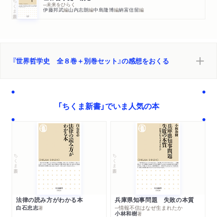
ちくま新書
─未来をひらく
伊藤邦武
編
山内志朗
編
中島隆博
編
納富信留
編
『世界哲学史 全８巻＋別巻セット』の感想をおくる
「ちくま新書」でいま人気の本
ちくま新書
ちくま新書
法律の読み方がわかる本
兵庫県知事問題 失敗の本質
白石忠志
─情報不信はなぜ生まれたか
著
小林和樹
著