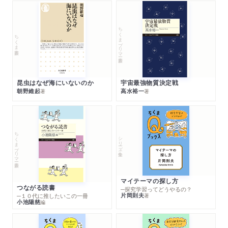
ちくまプリマー新書
ちくま新書
昆虫はなぜ海にいないのか
宇宙最強物質決定戦
朝野維起
高水裕一
著
著
ちくまプリマー新書
シリーズ・全集
マイテーマの探し方
つながる読書
─探究学習ってどうやるの？
片岡則夫
著
─１０代に推したいこの一冊
小池陽慈
編