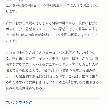
全八巻+別巻の9冊セットを特別美麗ケースに入れてお届けいた
します。
古代における文明のはじまりと哲学の誕生から、現代における
ポストモダン思想やフェミニズムの思想、そして哲学の未来ま
で、総勢115人の叡智が集結し、古今東西の哲学史を一くくり
にする。
これまで中心とされてきたヨーロッパと北アメリカだけでな
く、中近東、ロシア、インド、中国、韓国、日本、さらに、東
南アジアやアフリカやオセアニアやラテン・アメリカなどの領
域まで目を配ることで、「哲学」という営みを根本から組み換
え、より普遍的で多元的に創出しなおす。これは、世界に生き
る私たちすべてに共有されるべき、本当の「哲学」を再生させる
試みの最高到達点である。
コンテンツリンク