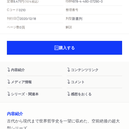
円
定価
ISBN
9,471
（10％税込）
978-4-480-07290-0
Cコード
整理番号
0210
新書判
刊行日
判型
2020/12/18
頁
ページ数
解説
0
購入する
内容紹介
コンテンツリンク
メディア情報
コメント
シリーズ・関連本
感想をおくる
内容紹介
古代から現代まで世界哲学史を一望に収めた、空前絶後の超大
型シリーズ。