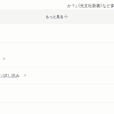
か？』（光文社新書）など
第５章 この罪悪感が消え
もっと見る
入居半年後以降の周辺症状
が叶う」体験をする／サト
うせわからない？
第６章 自分の老後が不安
介護保険はどう変わってき
なくなったらどうなる？／
／みんなで立ち上がる
】』試し読み
第７章 不幸な最期になら
入院することになったら？
明の場合は？／「えん」で
歳をとっていく自分を肯定