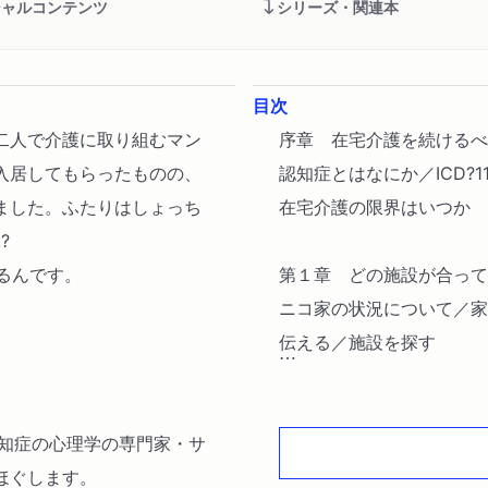
シャルコンテンツ
シリーズ・関連本
目次
二人で介護に取り組むマン
序章 在宅介護を続けるべ
入居してもらったものの、
認知症とはなにか／ICD?
ました。ふたりはしょっち
在宅介護の限界はいつか
?
るんです。
第１章 どの施設が合って
ニコ家の状況について／家
伝える／施設を探す
第２章 どの施設が合って
認知症の心理学の専門家・サ
施設とすまい／介護老人保
ほぐします。
知症対応型共同生活介護）