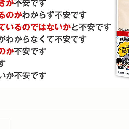
あとがき 佐藤眞一
あとがき 小島美里
おすすめの本