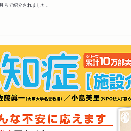
5月号で紹介されました。
／いい施設はいい職員がつ
番外編 レビー小体型認知
レビー小体型認知症と診断
レビー小体型認知症の診断
あっても大丈夫／幻視への
付き合おう／一緒に笑い合
番外編 前頭側頭型認知症
前頭側頭葉変性症から生じ
能的な欲求があらわれる／
用する／最適解はないけれ
あとがき ニコ･ニコルソ