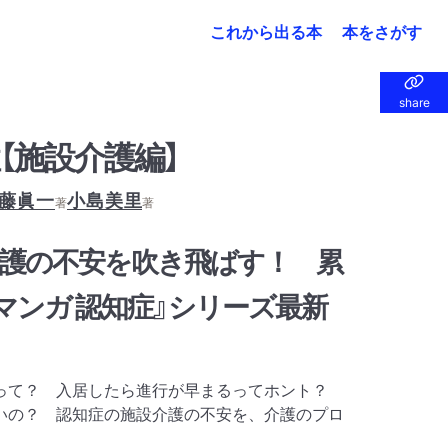
これから出る本
本をさがす
share
share
【施設介護編】
藤眞一
小島美里
著
著
介護の不安を吹き飛ばす！ 累
『マンガ 認知症』シリーズ最新
って？ 入居したら進行が早まるってホント？
いの？ 認知症の施設介護の不安を、介護のプロ