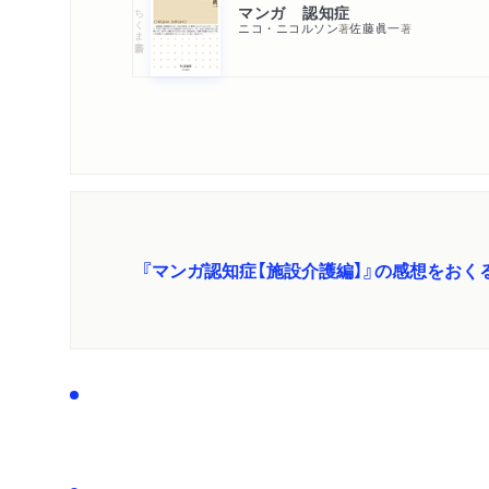
マンガ 認知症
ちくま新書
ニコ・ニコルソン
佐藤眞一
著
著
『マンガ認知症【施設介護編】』の感想をおく