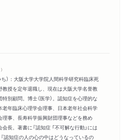
ービス付き高齢者向け住宅（サ高住）はサービスな
か？／「死んだ魚の目」に注意
っているのではないかと不安です
症状／「帰りたい」と言うのはなぜ？／言葉が荒
が悪いから？／認知症の記憶障害の仕組み／虐
会話にある／入居時不適応はＳＯＳでもある
）
いち）：大阪大学大学院人間科学研究科臨床死
方がわからなくて不安です
野教授を定年退職し、現在は大阪大学名誉教
と思わない／誰に話せばいいのか／施設で問題を
団特別顧問。博士（医学）。認知症を心理的な
金を勝手に使われている気がします／食事の悩
本老年臨床心理学会理事、日本老年社会科学
し入れよりも喜ばれること／しょっちゅう呼び
会理事、長寿科学振興財団理事などを務め
設との適切な距離感とは？／全員参加型劇場を
会長。著書に『認知症 「不可解な行動」には
、『認知症の人の心の中はどうなっているの