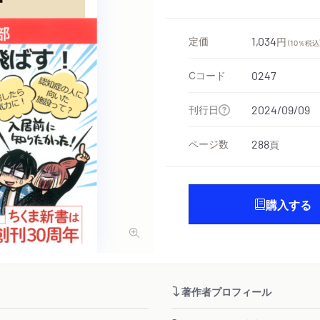
定価
1,034
円
（10％税込
Cコード
0247
刊行日
2024/09/09
ページ数
288
頁
購入する
著作者プロフィール