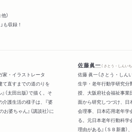
護老人ホーム（特養）／サ
他）
し？／なぜサ高住は高いの
」も収録！
第３章 本人が施設を嫌が
入居時不適応で起きる周辺
くなるのは、職員との相性
待の兆候は介護職員同士の
佐藤眞一
（ さとう・しんいち 
ガ家・イラストレータ
佐藤 眞一（さとう・しん
第４章 施設とのつきあい
建て直すまでの道のりを
生学・老年行動学研究分
「施設に入れてしまった」
』（太田出版）で描く。そ
授、大阪府社会福祉事業
起こしたらどうなる？／お
の介護生活の様子は、『婆
面から研究しつづけ、日
み、おやつの差し入れ／差
のお婆ちゃん』（講談社）に
会理事、日本応用老年学
出されたらどうする？／施
る。元日本老年行動科学会
つくろう
理由がある』（ＳＢ新書）