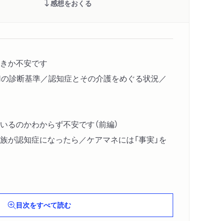
感想をおくる
きか不安です
11の診断基準／認知症とその介護をめぐる状況／
いるのかわからず不安です（前編）
族が認知症になったら／ケアマネには「事実」を
いるのかわからず不安です（後編）
健施設（老健）と介護医療院／グループホーム（認
目次をすべて読む
の現実／介護付き有料老人ホーム（有料）／特別養