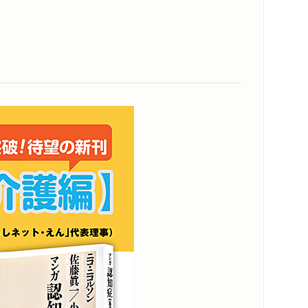
コンテンツリンク
メディア情報
くっている
スペシャルコンテンツ
シリーズ・関連本
感想をおくる
症ってなんですか？ ＜ゲスト 樋口直美＞
されるまで／レビー小体型認知症とはなにか／
／低下する認知機能の種類と困りごと／幻視が
対応は？／一緒に工夫を考えよう／薬と上手に
って人生を楽しもう
ってなんですか？
る三つの認知症／初老期にあらわれやすい／本
アダム・スミスから考える／いつもの行動を利
ど……
ン