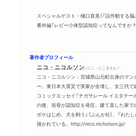
スペシャルゲスト・樋口直美（『誤作動する脳』
番外編「レビー小体型認知症ってなんですか？
著作者プロフィール
ニコ・ニコルソン
（ にこ・にこるそん ）
ニコ・ニコルソン：宮城県山元町出身のマン
ー。東日本大震災で実家が全壊し、女三代で
コミックエッセイ『ナガサレール イエタテール
の後、祖母が認知症を発症。建て直した家で
ボケはじめ、犬を飼う』（ぶんか社）、『わたし
描かれている。http://nico.nicholson.jp/