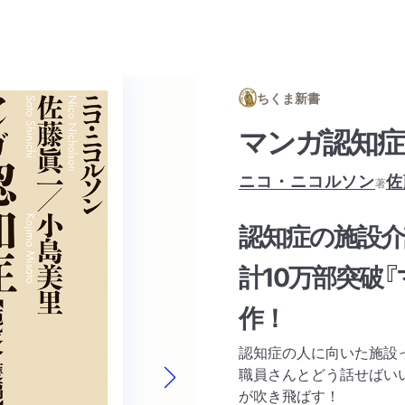
ちくま新書
マンガ認知症
ニコ・ニコルソン
佐
著
認知症の施設
計10万部突破
作！
認知症の人に向いた施設
職員さんとどう話せばい
が吹き飛ばす！
Next slide