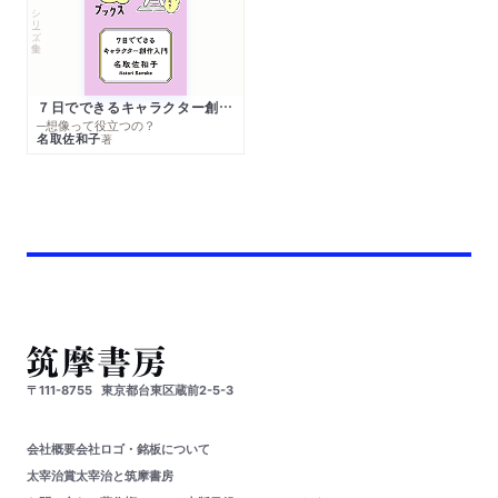
シリーズ・全集
７日でできるキャラクター創作入門
─想像って役立つの？
名取佐和子
著
〒111-8755
東京都台東区蔵前2-5-3
会社概要
会社ロゴ・銘板について
太宰治賞
太宰治と筑摩書房