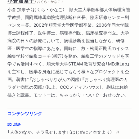
小倉加奈子
（ おぐら・かなこ ）
２．まるでつぼみ！「味蕾」がさき乱れる舌
小倉 加奈子（おぐら・かなこ）：順天堂大学医学部人体病理病態
３．自動制御スプリンクラーの唾液腺たち
学教授、同附属練馬病院病理診断科科長、臨床研修センター副
４．クロワッサン顔負けの多層な食道粘膜
センター長。2002年順天堂大学医学部卒業。2006年同大学院
５．ゴージャスな二階建て構造の胃粘膜
博士課程修了。医学博士、病理専門医、臨床検査専門医。大学
６．脳相？ 妄想？
病院の日々の診療において、病理診断を担当しながら、研修
７．十二本の指の長さの十二指腸
医・医学生の指導にあたる。同時に、故・松岡正剛氏のイシス
８．消化管脇道コースへ！
編集学校で編集コーチ（析匠）を務め、編集工学のメソッドを医
９．作るのは肝臓、貯めるのは胆嚢
学でも活用すべく、順天堂大学STEAM 教育研究会「MEditLab」
10．花の都、肝臓
を主宰し、医学を身近に感じてもらう様々なプロジェクトを企
11．マルチタレントな肝細胞大公開！
画。著書に『おしゃべりながんの図鑑』『おしゃべり病理医のカ
12．小島の浮かぶ腺房大海原、膵臓7
ラダと病気の図鑑』（以上、CCCメディアハウス）。趣味はお絵
13．水玉でオシャレなリゾート、ランゲルハンス島
描きと読書。モットーは、ちゃっかり・ついで・おせっかい。
14．家を建てられる土地の大きさに匹敵、回腸・空腸
15．危険！ 腸に落とし穴？
16．杯を酌み交わす細胞たちと乾杯！ 大腸
コンテンツリンク
17．多様性といえば、腸内フローラ
試し読み
18．お腹の中をぐるり周遊、盲腸と結腸
「人体のなか、チラ見せします」（はじめにと本文より）
19．１日数度の肛門筋肉組体操