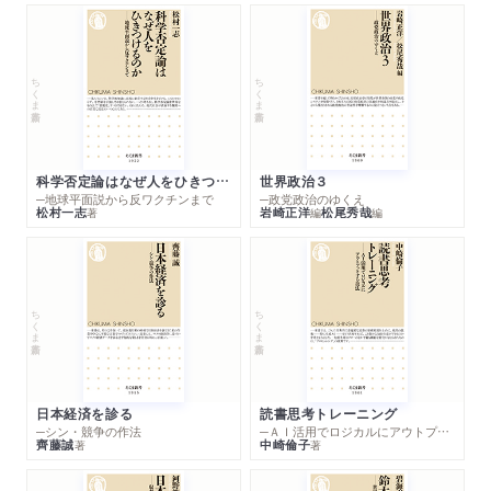
私という存在をまるっと包む人体最大の臓器「皮膚」／皮膚、そ
のテッペキの構造／平原の一部にふたつの丘が！「乳腺のひみ
つ・序章」
ちくま新書
ちくま新書
コラム３： もうひとりの主治医「病理医」
第４章 ドライブしませんか？「からだ交通網、循環器ツアー」
科学否定論はなぜ人をひきつけるのか
世界政治３
─地球平面説から反ワクチンまで
─政党政治のゆくえ
１．壊れたパイプの修復方法
松村一志
岩崎正洋
松尾秀哉
著
編
編
２．全身を周遊する流れるプール
３．ドキドキの力はどこから？
４．４つの部屋と扉、戸締りが重要
ちくま新書
ちくま新書
５．エレキな心臓、漏電や断線に要注意
６．錆びる動脈
７．血管建築のポイントは太さと構造
８． 血液ダダ漏れ？ 穴ぼこだらけの血管もある？
日本経済を診る
読書思考トレーニング
９．もうひとつの交通網、リンパ管
─シン・競争の作法
─ＡＩ活用でロジカルにアウトプットする技法
齊藤誠
中崎倫子
著
著
オプショナルツアー４：ふたこぶの美しい丘「ときめき乳腺ガイ