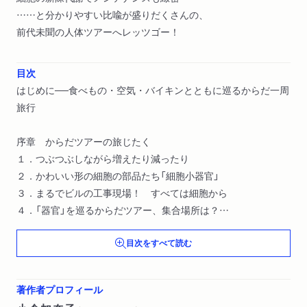
……と分かりやすい比喩が盛りだくさんの、
前代未聞の人体ツアーへレッツゴー！
目次
はじめに──食べもの・空気・バイキンとともに巡るからだ一周
旅行
序章 からだツアーの旅じたく
１．つぶつぶしながら増えたり減ったり
２．かわいい形の細胞の部品たち「細胞小器官」
３．まるでビルの工事現場！ すべては細胞から
４．「器官」を巡るからだツアー、集合場所は？
５．身体のなかの植物？
目次をすべて読む
コラム１： 細胞からはじまる医学部カリキュラム
第１章 ごっくんからうんちまで「ジェット 消化器ツアー」
著作者プロフィール
１．お口の中のハードとソフト