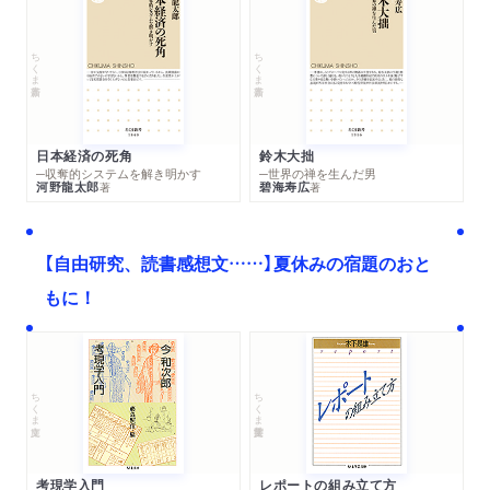
ド」
母乳をつくるぶどうの房？／伸縮自在のぶどうの実？
ちくま新書
ちくま新書
第５章 これぞサバイバルツアー「免疫サファリパーク」
１．どんなバイキンで旅します？
２．たくさんの白血球
日本経済の死角
鈴木大拙
─収奪的システムを解き明かす
─世界の禅を生んだ男
３．食べたら死んじゃう好中球
河野龍太郎
碧海寿広
著
著
４．食べても死なないマクロファージ
５．フットワークの軽いもうひとりの食細胞「樹状細胞」
【自由研究、読書感想文……】夏休みの宿題のおと
６．樹状細胞とヘルパーT細胞、素敵な出会い
７．お互い励まし合う免疫担当細胞たち
もに！
８．緊急事態！ ウイルスがやってきた！！
９．ナチュラルに殺し屋（！）の細胞
10．樹状細胞、再び走る
ちくま文庫
ちくま学芸文庫
11．細胞の名札と名札フォルダー
12．なんとか無事帰還！？
オプショナルツアー５：これぞ秘境！「脳と脊髄、からだ遺産ツ
考現学入門
レポートの組み立て方