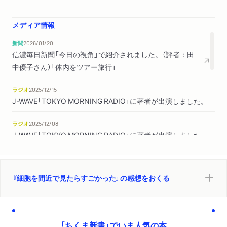
オプショナルツアー１：自由に動ける「胸腔・腹腔フロアガイ
メディア情報
ド」
私たちの身体は、スーツケース？／うす～く広がる胸膜・腹膜
新聞
2026/01/20
信濃毎日新聞「今日の視角」で紹介されました。（評者：田
中優子さん）「体内をツアー旅行」
第２章 吸って吐いて「風かおる 呼吸器ツアー」
１．２つのツアーの入「口」
ラジオ
2025/12/15
２．死の交差点、誤嚥というリスク
J-WAVE「TOKYO MORNING RADIO」に著者が出演しました。
３．０・５秒間の口腔チームプレー
４．呼吸器ツアーは、左右へ自由行動
ラジオ
2025/12/08
５．23回も分岐が！ 迷わないで行けるかしら？
J-WAVE「TOKYO MORNING RADIO」に著者が出演しました。
６．ふさふさした毛がそよぐ
７．アルプスの少女の友達？ クララ細胞
新聞
2025/12/04
日本経済新聞夕刊「目利きが選ぶ３冊」で紹介されました。
８．肺胞はごく薄製法がウリ！
『細胞を間近で見たらすごかった』の感想をおくる
（評者：竹内薫さん）「からだの中を旅行しよう」
９．肺胞がのりづけされるCOVID-19肺炎
10．肺胞を破壊するタバコの煙
WEB
2025/11/10
遊刊エディストで紹介されました。「小倉加奈子さん新刊
オプショナルツアー２：自由に動かせる「骨格筋ワイルドツア
「ちくま新書」でいま人気の本