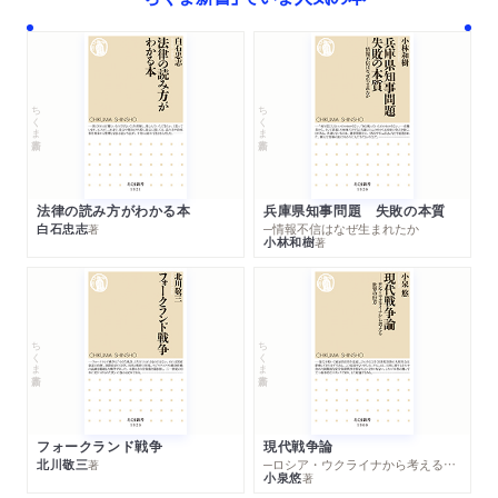
『まぢすご』は何が「すごかった」？ 特製しおり付で販売決
ー」
定」
内臓の反対語は？／インナーマッスルを鍛えるおしゃべり病理
医／しましま模様が特徴の「骨格筋」／骨格筋一つひとつがマッ
WEB
2025/11/08
チョになる筋トレ
Medit Labで紹介されました。「おしゃべり病理医の最新
ちくま新書
ちくま新書
刊」
コラム２： 病気のことわりを知る学問「病理学」
第３章 溜まったら出す「水の都 泌尿器ツアー」
法律の読み方がわかる本
兵庫県知事問題 失敗の本質
白石忠志
─情報不信はなぜ生まれたか
著
１．男女でだいぶ長さの違う「尿道」
小林和樹
著
２．伸縮自在の洞窟「膀胱」
３．腎臓と膀胱をつなぐ丈夫なチューブ「尿管」
４．左右の大きな万能ソラマメ「腎臓」
ちくま新書
ちくま新書
５．急降下と急上昇を繰り返す、絶叫コースター「腎臓の機能単
位：ネフロン」
６．ミクロな未開拓地球「糸球体」
７．絶叫コースターの主経路、尿細管
フォークランド戦争
現代戦争論
北川敬三
─ロシア・ウクライナから考える世界の行方
著
小泉悠
著
オプショナルツアー３：産毛の生える平原「皮膚ガイド」