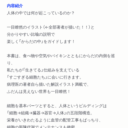
内容紹介
人体の中では何が起こっているのか？
一目瞭然のイラスト（←全部著者が描いた！！）と
分かりやすい比喩の説明で
楽しく「からだの中」をガイドします！
本書は、食べ物や空気やバイキンとともにからだの内側を巡
り、
私たちが「生きてる」仕組みを支えている
「すごすぎる細胞たち」に会いに行きます。
病理医の著者自ら描いた解説イラスト満載で、
ふだんは見えない世界も一目瞭然！
細胞を基本パーツとすると、人体というビルディングは
「細胞→組織→臓器→器官→人体」の五段階構造。
栄養がいきわたるように血管の配管工事もばっちり、
細胞の新陳代謝でメンテナンスも緻密