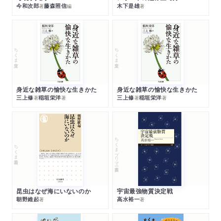
今和次郎
藤森照信
木下是雄
著
編
著
アー」
やり取りされている情報量はネットの比じゃないぞ！／全身に
張り巡らされた情報ネットワーク／シナプスでつながる個性豊
かな神経細胞たち
ちくま文庫
ちくま文庫
コラム４： かたちとストーリー、見立てと病理診断
身近な雑草の愉快な生きかた
身近な雑草の愉快な生きかた
オプショナルツアー６：精鋭部隊で構成される「内分泌株式会社
三上修
稲垣栄洋
三上修
稲垣栄洋
著
著
著
著
ガイド」
第６章 どちらがお好き？「ハネムーン 生殖器ツアー」
ちくまプリマー新書
１．【女性ツアー】酸性雨の降るトンネル？
ちくま新書
２．【女性ツアー】トンネルを出るとそこは子宮頸管だった
３．【女性ツアー】子宮体部には、“内膜床暖房”完備！
４．【女性ツアー】ジュディ・オングの腕のような卵管
昆虫はなぜ海にいないのか
宇宙最強物質決定戦
５．【女性ツアー】１００万分の１の人材になれ！
朝野維起
高水裕一
著
著
６．【男性ツアー】避暑地にぴったり！
７．【男性ツアー】過酷なレースコース