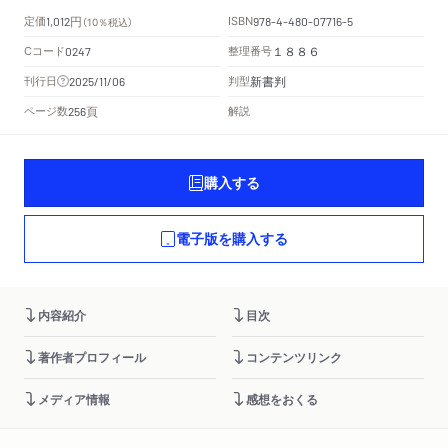
円
定価
ISBN
1,012
（10％税込）
978-4-480-07716-5
Cコード
整理番号
0247
１８８６
新書判
刊行日
判型
2025/11/06
頁
ページ数
解説
256
購入する
電子版を購入する
内容紹介
目次
著作者プロフィール
コンテンツリンク
メディア情報
感想をおくる