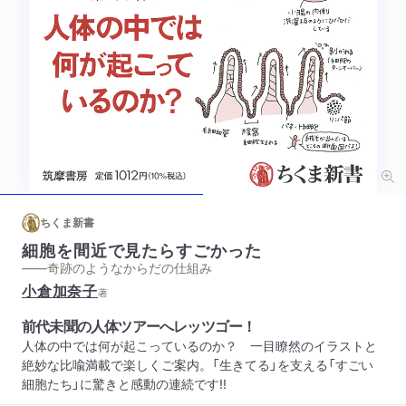
ちくま新書
細胞を間近で見たらすごかった
——奇跡のようなからだの仕組み
小倉加奈子
著
前代未聞の人体ツアーへレッツゴー！
人体の中では何が起こっているのか？ 一目瞭然のイラストと
絶妙な比喩満載で楽しくご案内。「生きてる」を支える「すごい
細胞たち」に驚きと感動の連続です!!