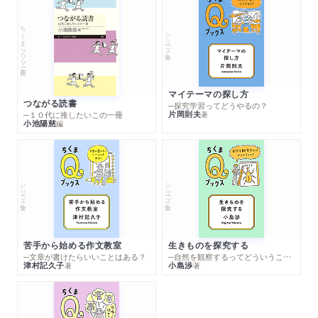
８．【男性ツアー】からだの軽井沢？
ちくまプリマー新書
シリーズ・全集
オプショナルツアー７：骨の髄までわかる、からだ通のための
「造血器ツアー」
赤い故郷と黄色い故郷？ 骨髄はいずこに？／置かれた環境で人
マイテーマの探し方
生、いや“血球生”が変わる？／血球たちの墓地？「脾臓」
つながる読書
─探究学習ってどうやるの？
片岡則夫
著
─１０代に推したいこの一冊
小池陽慈
編
コラム５： リベラルアーツとしての医学？
おわりに
シリーズ・全集
シリーズ・全集
主要参考文献
索引
苦手から始める作文教室
生きものを探究する
─文章が書けたらいいことはある？
─自然を観察するってどういうこと？
津村記久子
小島渉
著
著