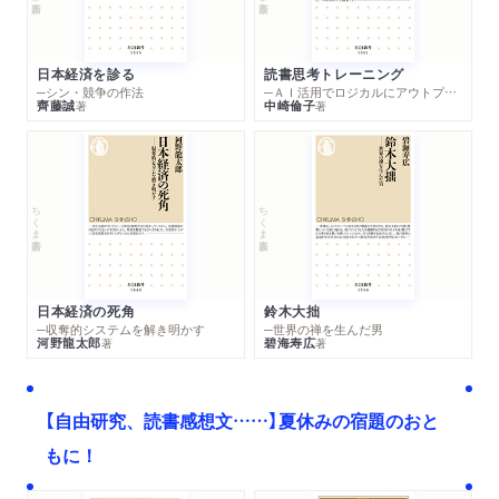
日本経済を診る
読書思考トレーニング
─シン・競争の作法
─ＡＩ活用でロジカルにアウトプットする技法
齊藤誠
中崎倫子
著
著
ちくま新書
ちくま新書
日本経済の死角
鈴木大拙
─収奪的システムを解き明かす
─世界の禅を生んだ男
河野龍太郎
碧海寿広
著
著
【自由研究、読書感想文……】夏休みの宿題のおと
もに！