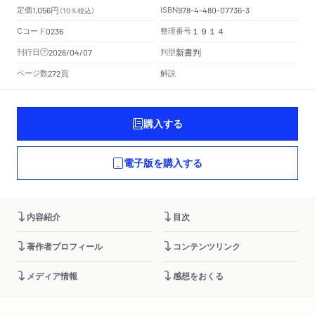
円
定価
ISBN
1,056
（10％税込）
978-4-480-07736-3
Cコード
整理番号
0236
１９１４
新書判
刊行日
判型
2026/04/07
頁
ページ数
解説
272
購入する
電子版を購入する
内容紹介
目次
著作者プロフィール
コンテンツリンク
メディア情報
感想をおくる