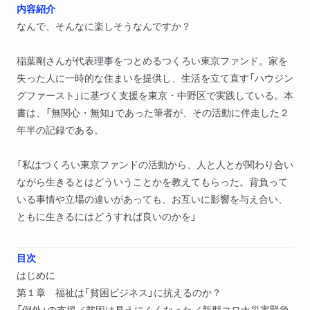
内容紹介
なんで、そんなに楽しそうなんですか？
稲葉剛さんが代表理事をつとめるつくろい東京ファンド。家を
失った人に一時的な住まいを提供し、生活を立て直す「ハウジン
グファースト」に基づく支援を東京・中野区で実践している。本
書は、「無関心・無知」であった筆者が、その活動に伴走した２
年半の記録である。
「私はつくろい東京ファンドの活動から、人と人とが関わり合い
ながら生きるとはどういうことかを教えてもらった。背負って
いる事情や立場の違いがあっても、お互いに影響を与え合い、
ともに生きるにはどうすれば良いのかを」
目次
はじめに
第１章 福祉は「貧困ビジネス」に抗えるのか？
「例外」の支援／貧困は見えにくくなった／新型コロナ災害緊急