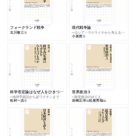
ちくま新書
ちくま新書
フォークランド戦争
現代戦争論
北川敬三
─ロシア・ウクライナから考える世界の行方
著
小泉悠
著
ちくま新書
ちくま新書
科学否定論はなぜ人をひきつけるのか
世界政治３
─地球平面説から反ワクチンまで
─政党政治のゆくえ
松村一志
岩崎正洋
松尾秀哉
著
編
編
ちくま新書
ちくま新書