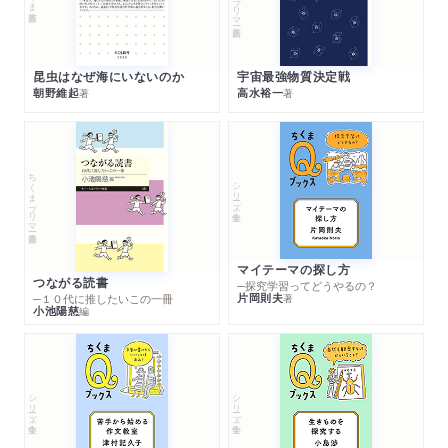
昆虫はなぜ海にいないのか
宇宙最強物質決定戦
朝野維起
高水裕一
著
著
ちくまプリマー新書
シリーズ・全集
マイテーマの探し方
つながる読書
─探究学習ってどうやるの？
片岡則夫
著
─１０代に推したいこの一冊
小池陽慈
編
シリーズ・全集
シリーズ・全集