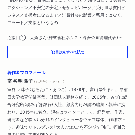
アクション／不安定の安定／せかいビバーク／受け皿は貧困ビ
ジネス／支援者になるまで／消費社会の影響／悪用ではなく、
アラート／支援というもの
応援団① 大角さん（株式会社ネクスト総合企画管理代表）
目次をすべて読む
第２章 ふつうの支援者、大いに悩む
仮放免の実態／一番の動機は生活費／きっかけはアミーゴス／
在留資格がないと、人間扱いすらされない／「不法滞在」は悪な
著作者プロフィール
のか／困っているから助ける／「行動を起こした人」を増やす／
室谷明津子
（ むろたに・あつこ ）
ふつうのこと
室谷 明津子（むろたに・あつこ）：1979年、富山県生まれ。早稲
田大学教育学部卒業。財団法人勤務を経て、2005年、みずほ総
応援団② 岩波孝穂さん（ゆうりんクリニック院長）
合研究所（現みずほ銀行）入社。顧客向け雑誌の編集・執筆に携
わり、2015年に独立。現在はライターとして、経営者、作家、
第３章 当事者とともに、「曲がりくねった道」を行く
研究者など幅広い分野のインタビューをウェブ媒体、雑誌で行
通院同行の理由／曲がりくねった道／当事者の側に立つ／山谷
う。趣味でリトルプレス『大人ごはん』を不定期で刊行。福祉業
で教わったこと／介護の資格／強烈な説得力／野放図な場所／
界の取材は本書が初となる。