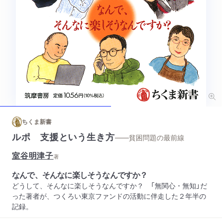
ちくま新書
ルポ 支援という生き方
——貧困問題の最前線
室谷明津子
著
なんで、そんなに楽しそうなんですか？
どうして、そんなに楽しそうなんですか？ 「無関心・無知」だ
った著者が、つくろい東京ファンドの活動に伴走した２年半の
記録。