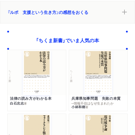
ブックガイド
参考文献
『ルポ 支援という生き方』の感想をおくる
「ちくま新書」でいま人気の本
ちくま新書
ちくま新書
法律の読み方がわかる本
兵庫県知事問題 失敗の本質
白石忠志
─情報不信はなぜ生まれたか
著
小林和樹
著