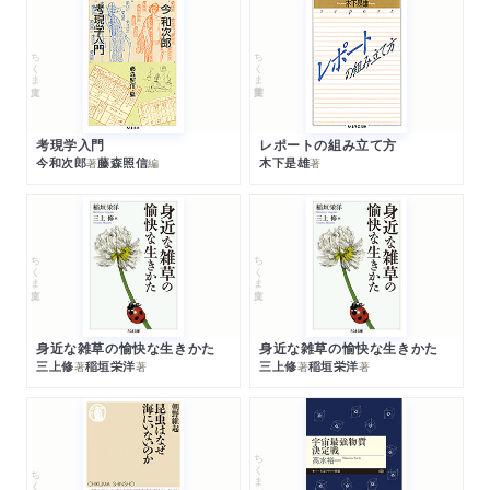
ちくま文庫
ちくま学芸文庫
考現学入門
レポートの組み立て方
今和次郎
藤森照信
木下是雄
著
編
著
ちくま文庫
ちくま文庫
身近な雑草の愉快な生きかた
身近な雑草の愉快な生きかた
三上修
稲垣栄洋
三上修
稲垣栄洋
著
著
著
著
ちくまプリマー新書
ちくま新書