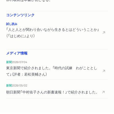
依存症のある利用者／入り口となる場所へ
応援団③ 吉水岳彦さん（浄土宗光照院住職）
コンテンツリンク
試し読み
第４章 アンフェアなこの世界で、私たちはどう生きるか
「人と人とが関わり合いながら生きるとはどういうことか」
ライター業のはじまり／『桐生市事件』を書いた理由／フェアで
（「はじめに」より）
あること／日本での生きづらさ／年越し派遣村／ひとまず形か
ら／得難い瞬間／相手を知ることから／少しでもマシになりた
い
メディア情報
新聞
2026/07/04
第５章 「人が人を排除する社会」に抗い続ける
東京新聞で紹介されました。「時代の試練 わがこととし
定例ミーティングの様子／子ども時代／活動家の原点／お鉢が
て」（評者：若松英輔さん）
回ってきた／新宿ダンボール村の解散／自立生活サポートセン
ター・もやい／制度の外側へ／ハウジングファーストの実践／
新聞
2026/05/02
活動家集団
朝日新聞「中村佑子さんの新書速報！」で紹介されました。
後日談
あとがき