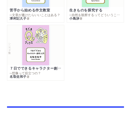
苦手から始める作文教室
生きものを探究する
─文章が書けたらいいことはある？
─自然を観察するってどういうこと？
津村記久子
小島渉
著
著
シリーズ・全集
７日でできるキャラクター創作入門
─想像って役立つの？
名取佐和子
著