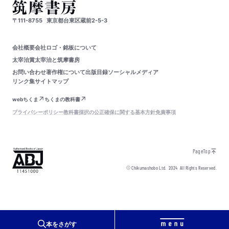
〒111-8755
東京都台東区蔵前2-5-3
会社概要
会社ロゴ・銘板について
太宰治賞
太宰治と筑摩書房
お問い合わせ
著作権について
出版目録
ソーシャルメディア
リンク集
サイトマップ
webちくま
ちくまの教科書
プライバシーポリシー
教科書採択の公正確保に関する基本方針
免責事項
PageTop
© Chikumashobo Ltd.
2024
All Rights Reserved.
本をさがす