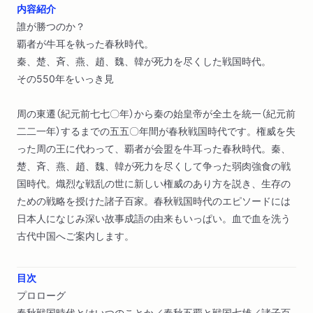
内容紹介
誰が勝つのか？
覇者が牛耳を執った春秋時代。
秦、楚、斉、燕、趙、魏、韓が死力を尽くした戦国時代。
その550年をいっき見
周の東遷（紀元前七七〇年）から秦の始皇帝が全土を統一（紀元前
二二一年）するまでの五五〇年間が春秋戦国時代です。権威を失
った周の王に代わって、覇者が会盟を牛耳った春秋時代。秦、
楚、斉、燕、趙、魏、韓が死力を尽くして争った弱肉強食の戦
国時代。熾烈な戦乱の世に新しい権威のあり方を説き、生存の
ための戦略を授けた諸子百家。春秋戦国時代のエピソードには
日本人になじみ深い故事成語の由来もいっぱい。血で血を洗う
古代中国へご案内します。
目次
プロローグ
春秋戦国時代とはいつのことか／春秋五覇と戦国七雄／諸子百