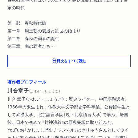
家の時代
第一部 春秋時代編
第一章 周王朝の衰退と乱世の始まり
第二章 春秋の覇者の誕生
第三章 南の覇者たち
目次をすべて読む
第二部 戦国時代編
第四章 下剋上の始まり
第五章 戦国七雄の攻防
著作者プロフィール
第六章 戦国時代の終わり――始皇帝の天下統一
川合章子
（ かわい・しょうこ ）
川合 章子（かわい・しょうこ）：歴史ライター、中国語翻訳者。
1966年大阪生まれ。仏教大学文学部史学科卒業。公費留学生と
して武漢大学、北京語言学院（現・北京語言大学）で学ぶ。帰国
後、日本で初めて『封神演義』の原典完訳に取り組んだ。
YouTube「かしまし歴史チャンネル」のきりゅうさんとしてウイ
ットに富む分かりやすい歴史解説が人気を博している。著書は