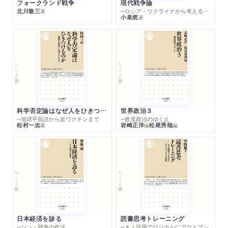
フォークランド戦争
現代戦争論
北川敬三
─ロシア・ウクライナから考える世界の行方
著
小泉悠
著
ちくま新書
ちくま新書
科学否定論はなぜ人をひきつけるのか
世界政治３
─地球平面説から反ワクチンまで
─政党政治のゆくえ
松村一志
岩崎正洋
松尾秀哉
著
編
編
ちくま新書
ちくま新書
日本経済を診る
読書思考トレーニング
─シン・競争の作法
─ＡＩ活用でロジカルにアウトプットする技法