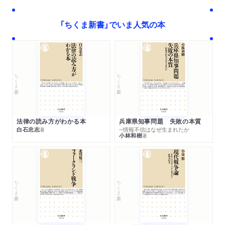
「ちくま新書」でいま人気の本
ちくま新書
ちくま新書
法律の読み方がわかる本
兵庫県知事問題 失敗の本質
白石忠志
─情報不信はなぜ生まれたか
著
小林和樹
著
ちくま新書
ちくま新書