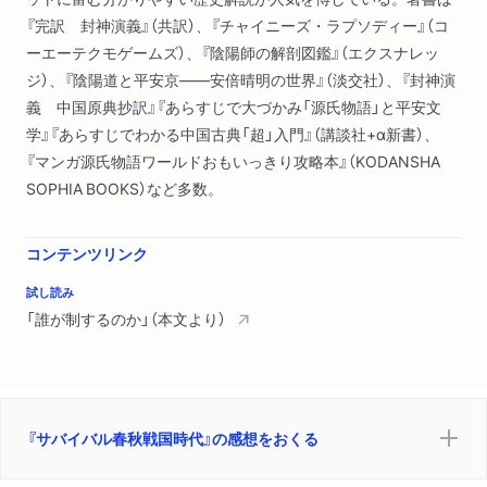
『完訳 封神演義』（共訳）、『チャイニーズ・ラプソディー』（コ
ーエーテクモゲームズ）、『陰陽師の解剖図鑑』（エクスナレッ
ジ）、『陰陽道と平安京――安倍晴明の世界』（淡交社）、『封神演
義 中国原典抄訳』『あらすじで大づかみ「源氏物語」と平安文
学』『あらすじでわかる中国古典「超」入門』（講談社+α新書）、
『マンガ源氏物語ワールドおもいっきり攻略本』（KODANSHA
SOPHIA BOOKS）など多数。
コンテンツリンク
試し読み
「誰が制するのか」（本文より）
『サバイバル春秋戦国時代』の感想をおくる