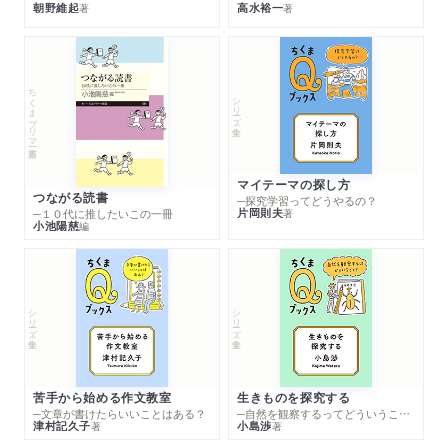
朝野維起
高水裕一
著
著
ちくまプリマー新書
シリーズ・全集
マイテーマの探し方
つながる読書
─探究学習ってどうやるの？
片岡則夫
著
─１０代に推したいこの一冊
小池陽慈
編
シリーズ・全集
シリーズ・全集
苦手から始める作文教室
生きものを探究する
─文章が書けたらいいことはある？
─自然を観察するってどういうこと？
津村記久子
小島渉
著
著