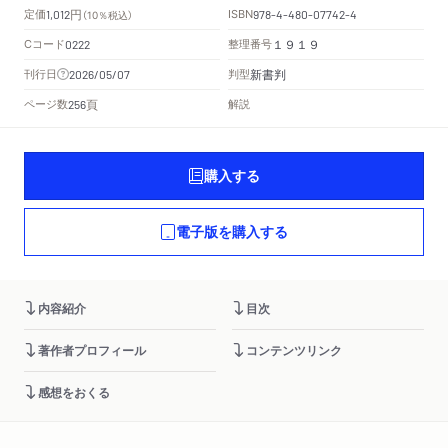
円
定価
ISBN
1,012
（10％税込）
978-4-480-07742-4
Cコード
整理番号
0222
１９１９
新書判
刊行日
判型
2026/05/07
頁
ページ数
解説
256
購入する
電子版を購入する
内容紹介
目次
著作者プロフィール
コンテンツリンク
感想をおくる