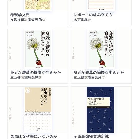
考現学入門
レポートの組み立て方
今和次郎
藤森照信
木下是雄
著
編
著
ちくま文庫
ちくま文庫
身近な雑草の愉快な生きかた
身近な雑草の愉快な生きかた
三上修
稲垣栄洋
三上修
稲垣栄洋
著
著
著
著
ちくまプリマー新書
ちくま新書
昆虫はなぜ海にいないのか
宇宙最強物質決定戦