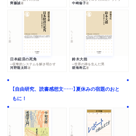
齊藤誠
中崎倫子
著
著
ちくま新書
ちくま新書
日本経済の死角
鈴木大拙
─収奪的システムを解き明かす
─世界の禅を生んだ男
河野龍太郎
碧海寿広
著
著
【自由研究、読書感想文……】夏休みの宿題のおと
もに！
ちくま文庫
ちくま学芸文庫