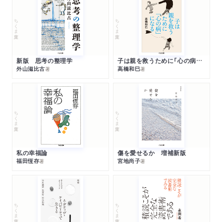
ちくま文庫
ちくま文庫
新版 思考の整理学
子は親を救うために「心の病」になる
外山滋比古
高橋和巳
著
著
ちくま文庫
ちくま文庫
私の幸福論
傷を愛せるか 増補新版
福田恆存
宮地尚子
著
著
ちくま文庫
ちくま文庫