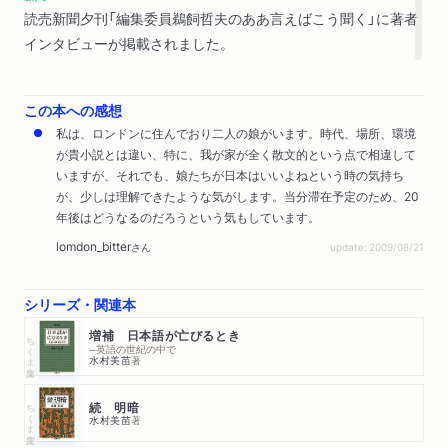
読売新聞夕刊「編集委員鵜飼哲夫のああ言えばこう聞く」に著者
インタビューが掲載されました。
この本への感想
私は、ロンドンに住んでおり二人の娘がいます。時代、場所、環境
が貴小説とは違い、特に、我が家が全く散文的という点で相違して
いますが、それでも、娘たちが日本はいいよねという時の気持ち
が、少しは理解できたような気がします。当分滞在予定のため、20
年後はどうなるのだろうという気もしています。
lomdon_bitter
さん
update: 2009/08/21
シリーズ・関連本
増補 日本語が亡びるとき
ちくま文庫
─英語の世紀の中で
水村美苗
著
ちくま文庫
続 明暗
水村美苗
著