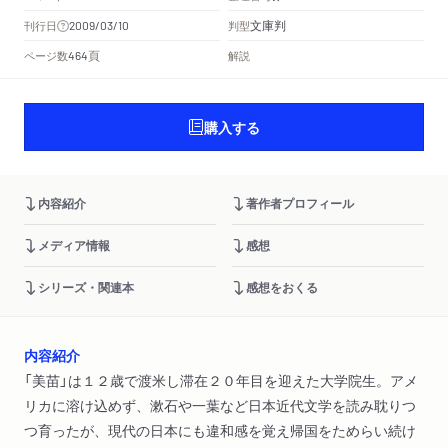
文庫判
刊行日
判型
2009/03/10
頁
ページ数
解説
464
購入する
内容紹介
著作者プロフィール
メディア情報
感想
シリーズ・関連本
感想をおくる
内容紹介
「美苗」は１２歳で渡米し滞在２０年目を迎えた大学院生。アメ
リカに溶け込めず、漱石や一葉など日本近代文学を読み耽りつ
つ育ったが、現代の日本にも違和感を覚え帰国をためらい続け