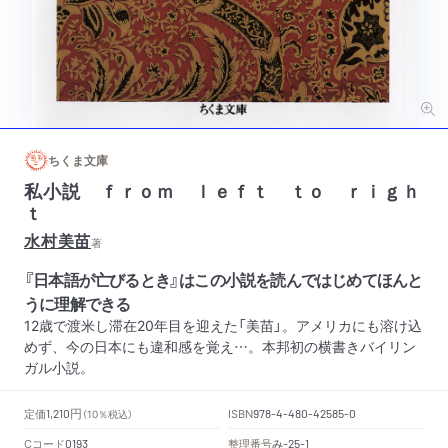
ちくま文庫
私小説 ｆｒｏｍ ｌｅｆｔ ｔｏ ｒｉｇｈ
ｔ
水村美苗
著
『日本語が亡びるとき』はこの小説を読んではじめてほんと
うに理解できる
12歳で渡米し滞在20年目を迎えた「美苗」。アメリカにも溶け込
めず、今の日本にも違和感を覚え…。本邦初の横書きバイリン
ガル小説。
円
定価
ISBN
1,210
（10％税込）
978-4-480-42585-0
Cコード
整理番号
み
0193
-25-1