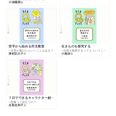
小池陽慈
編
シリーズ・全集
シリーズ・全集
苦手から始める作文教室
生きものを探究する
─文章が書けたらいいことはある？
─自然を観察するってどういうこと？
津村記久子
小島渉
著
著
シリーズ・全集
７日でできるキャラクター創作入門
─想像って役立つの？
名取佐和子
著