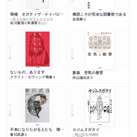
増補 ネガティヴ・ケイパビリティで生きる
積読こそが完全な読書術である
─答えを急がず立ち止まる力
永田希
著
谷川嘉浩
朱喜哲
著
著
ほか
ちくま文庫
ちくま文庫
ないもの、あります
新版 空気の教育
クラフト・エヴィング商會
著
外山滋比古
著
ちくま文庫
ちくま文庫
不幸になりたがる人たち 増補新版
カジムヌガタイ
春日武彦
─風が語る沖縄戦
著