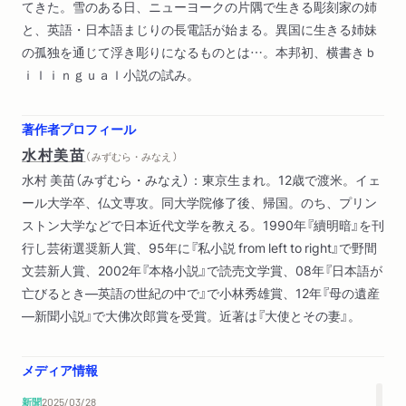
てきた。雪のある日、ニューヨークの片隅で生きる彫刻家の姉
と、英語・日本語まじりの長電話が始まる。異国に生きる姉妹
の孤独を通じて浮き彫りになるものとは…。本邦初、横書きｂ
ｉｌｉｎｇｕａｌ小説の試み。
著作者プロフィール
水村美苗
（ みずむら・みなえ ）
水村 美苗（みずむら・みなえ）：東京生まれ。12歳で渡米。イェ
ール大学卒、仏文専攻。同大学院修了後、帰国。のち、プリン
ストン大学などで日本近代文学を教える。1990年『續明暗』を刊
行し芸術選奨新人賞、95年に『私小説 from left to right』で野間
文芸新人賞、2002年『本格小説』で読売文学賞、08年『日本語が
亡びるとき―英語の世紀の中で』で小林秀雄賞、12年『母の遺産
―新聞小説』で大佛次郎賞を受賞。近著は『大使とその妻』。
メディア情報
新聞
2025/03/28