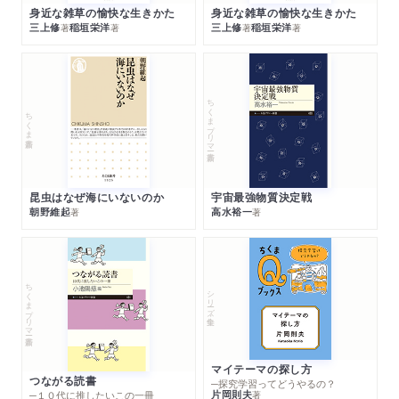
身近な雑草の愉快な生きかた
身近な雑草の愉快な生きかた
三上修
稲垣栄洋
三上修
稲垣栄洋
著
著
著
著
ちくまプリマー新書
ちくま新書
昆虫はなぜ海にいないのか
宇宙最強物質決定戦
朝野維起
高水裕一
著
著
ちくまプリマー新書
シリーズ・全集
マイテーマの探し方
つながる読書
─探究学習ってどうやるの？
片岡則夫
著
─１０代に推したいこの一冊