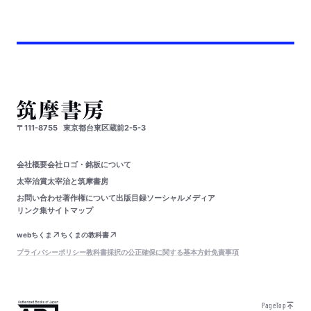
〒111-8755
東京都台東区蔵前2-5-3
会社概要
会社ロゴ・銘板について
太宰治賞
太宰治と筑摩書房
お問い合わせ
著作権について
出版目録
ソーシャルメディア
リンク集
サイトマップ
webちくま
ちくまの教科書
プライバシーポリシー
教科書採択の公正確保に関する基本方針
免責事項
PageTop