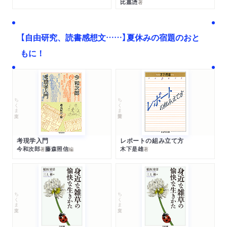
比嘉慂
著
【自由研究、読書感想文……】夏休みの宿題のおと
もに！
ちくま文庫
ちくま学芸文庫
考現学入門
レポートの組み立て方
今和次郎
藤森照信
木下是雄
著
編
著
ちくま文庫
ちくま文庫