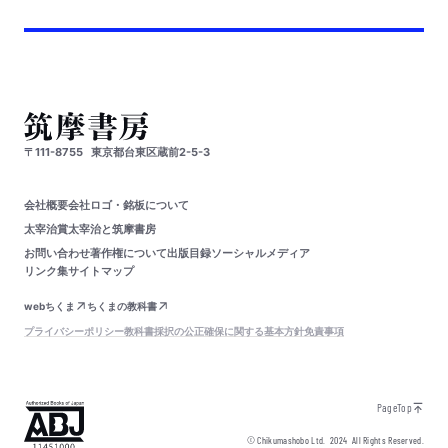
〒111-8755
東京都台東区蔵前2-5-3
会社概要
会社ロゴ・銘板について
太宰治賞
太宰治と筑摩書房
お問い合わせ
著作権について
出版目録
ソーシャルメディア
リンク集
サイトマップ
webちくま
ちくまの教科書
プライバシーポリシー
教科書採択の公正確保に関する基本方針
免責事項
PageTop
© Chikumashobo Ltd.
2024
All Rights Reserved.