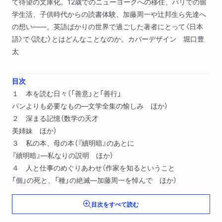
て待望の文庫化。12歳でのニューヨークへの移住、パリでの留
学生活、子供時代からの読書体験、加藤周一や辻邦生ら先達へ
の想い――。英語ばかりの世界で過ごした著者にとって〈日本
語〉で〈読む〉とはどんなことなのか。カバーデザイン 堀口豊
太
目次
１ 本を読む日々（「善意」と「善行」
パンよりも必要なもの―文学全集の愉しみ ほか）
２ 深まる記憶（数学の天才
美姉妹 ほか）
３ 私の本、母の本（『續明暗』のあとに
『續明暗』―私なりの説明 ほか）
４ 人と仕事のめぐりあわせ（作家を知るということ
「個」の死と、「種」の絶滅―加藤周一を悼んで ほか）
目次をすべて読む