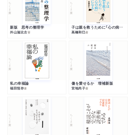
ちくま文庫
ちくま文庫
新版 思考の整理学
子は親を救うために「心の病」になる
外山滋比古
高橋和巳
著
著
ちくま文庫
ちくま文庫
私の幸福論
傷を愛せるか 増補新版
福田恆存
宮地尚子
著
著
ちくま文庫
ちくま文庫