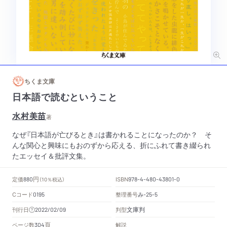
ちくま文庫
日本語で読むということ
水村美苗
著
なぜ『日本語が亡びるとき』は書かれることになったのか？ そ
んな関心と興味にもおのずから応える、折にふれて書き綴られ
たエッセイ＆批評文集。
円
定価
ISBN
880
（10％税込）
978-4-480-43801-0
Cコード
整理番号
み
0195
-25-5
文庫判
刊行日
判型
2022/02/09
頁
ページ数
解説
304