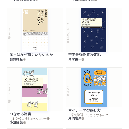
ちくまプリマー新書
ちくま新書
昆虫はなぜ海にいないのか
宇宙最強物質決定戦
朝野維起
高水裕一
著
著
ちくまプリマー新書
シリーズ・全集
マイテーマの探し方
つながる読書
─探究学習ってどうやるの？
片岡則夫
著
─１０代に推したいこの一冊
小池陽慈
編