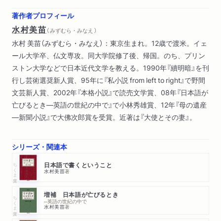
著作者プロフィール
水村美苗
（ みずむら・みなえ ）
水村 美苗（みずむら・みなえ）：東京生まれ。12歳で渡米。イェ
ール大学卒、仏文専攻。同大学院修了後、帰国。のち、プリン
ストン大学などで日本近代文学を教える。1990年『續明暗』を刊
行し芸術選奨新人賞、95年に『私小説 from left to right』で野間
文芸新人賞、2002年『本格小説』で読売文学賞、08年『日本語が
亡びるとき―英語の世紀の中で』で小林秀雄賞、12年『母の遺産
―新聞小説』で大佛次郎賞を受賞。近著は『大使とその妻』。
シリーズ・関連本
ちくま文庫
日本語で書くということ
水村美苗
著
増補 日本語が亡びるとき
ちくま文庫
─英語の世紀の中で
水村美苗
著