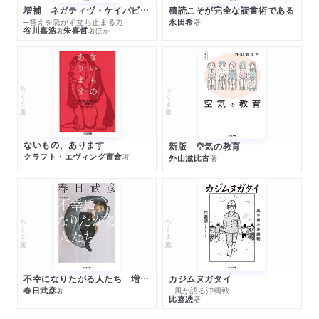
増補 ネガティヴ・ケイパビリティで生きる
積読こそが完全な読書術である
─答えを急がず立ち止まる力
永田希
著
谷川嘉浩
朱喜哲
著
著
ほか
ちくま文庫
ちくま文庫
ないもの、あります
新版 空気の教育
クラフト・エヴィング商會
著
外山滋比古
著
ちくま文庫
ちくま文庫
不幸になりたがる人たち 増補新版
カジムヌガタイ
春日武彦
─風が語る沖縄戦
著
比嘉慂
著