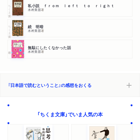
ちくま文庫
私小説 ｆｒｏｍ ｌｅｆｔ ｔｏ ｒｉｇｈｔ
水村美苗
著
ちくま文庫
続 明暗
水村美苗
著
無駄にしたくなかった話
水村美苗
著
『日本語で読むということ』の感想をおくる
「ちくま文庫」でいま人気の本