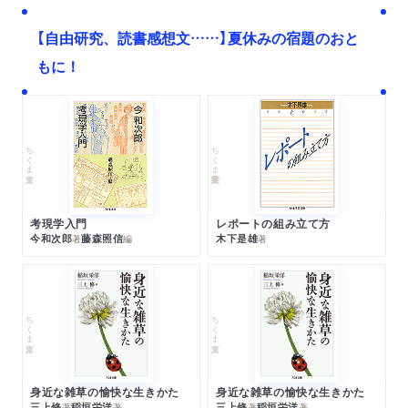
【自由研究、読書感想文……】夏休みの宿題のおと
もに！
ちくま文庫
ちくま学芸文庫
考現学入門
レポートの組み立て方
今和次郎
藤森照信
木下是雄
著
編
著
ちくま文庫
ちくま文庫
身近な雑草の愉快な生きかた
身近な雑草の愉快な生きかた
三上修
稲垣栄洋
三上修
稲垣栄洋
著
著
著
著