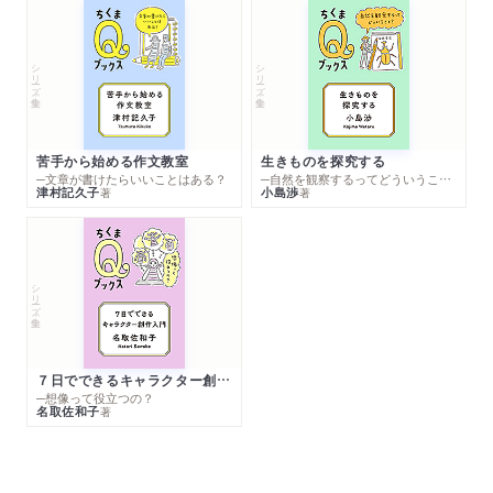
シリーズ・全集
シリーズ・全集
苦手から始める作文教室
生きものを探究する
─文章が書けたらいいことはある？
─自然を観察するってどういうこと？
津村記久子
小島渉
著
著
シリーズ・全集
７日でできるキャラクター創作入門
─想像って役立つの？
名取佐和子
著