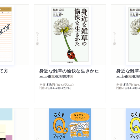
ちくま文庫
ちくま文庫
て方
身近な雑草の愉快な生きかた
身近な雑草
三上修
稲垣栄洋
三上修
稲垣
著
著
著
定価:
円
（10％税込み）
定価:
円
（10
814
814
ISBN:
ISBN:
978-4-480-42819-6
978-4-480-