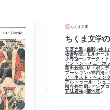
ちくま文庫
ちくま文学の
安野光雅
森毅
井上
編
編
板倉鞆音
モルナール
訳
小野協一
マーク・ト
訳
アントン・チェーホ
窪田般弥
Ｍ・ボンテ
訳
プーシキン
神西清
著
訳
アーネスト・ヘミン
アルトゥール・シュ
増谷外世嗣
アンブロ
訳
五味康祐
菊池寛
著
著
Next slide