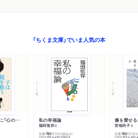
「ちくま文庫」でいま人気の本
ちくま文庫
ちくま文庫
子は親を救うために「心の病」になる
私の幸福論
傷を愛せる
福田恆存
宮地尚子
著
著
定価:
円
（10％税込み）
定価:
円
（10
792
792
ISBN:
ISBN:
978-4-480-03416-8
978-4-480-