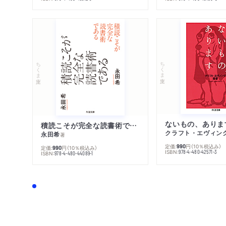
ちくま文庫
ちくま文庫
ないもの、ありま
積読こそが完全な読書術である
クラフト・エヴィン
永田希
著
定価:
円
（10％税込み）
990
定価:
円
（10％税込み）
990
ISBN:
978-4-480-42571-3
ISBN:
978-4-480-44089-1