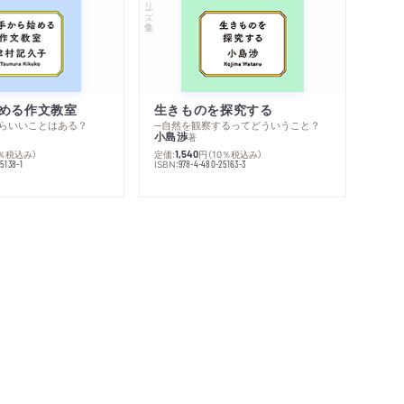
シリーズ・全集
める作文教室
生きものを探究する
らいいことはある？
─自然を観察するってどういうこと？
小島渉
著
0％税込み）
定価:
円
（10％税込み）
1,540
ISBN:
5138-1
978-4-480-25163-3