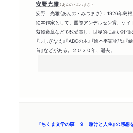
安野光雅
（ あんの・みつまさ ）
安野 光雅（あんの・みつまさ）：1926年島
絵本作家として、国際アンデルセン賞、ケイ
紫綬褒章など多数受賞し、世界的に高い評価
『ふしぎなえ』『ABCの本』『繪本平家物語』『
首』などがある。２０２０年、逝去。
『ちくま文学の森 ９ 賭けと人生』の感想