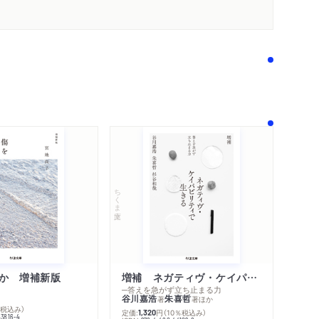
ちくま文庫
か 増補新版
増補 ネガティヴ・ケイパビリティで生きる
内容紹介・目次
─答えを急がず立ち止まる力
著作者プロフィール
谷川嘉浩
朱喜哲
著
著
ほか
感想をおくる
％税込み）
定価:
円
（10％税込み）
1,320
43816-4