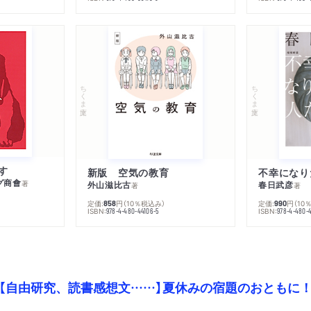
ちくま文庫
ちくま文庫
す
新版 空気の教育
グ商會
著
外山滋比古
春日武彦
著
著
定価:
円
（10％税込み）
定価:
円
（10
858
990
ISBN:
ISBN:
978-4-480-44106-5
978-4-480-
【自由研究、読書感想文……】夏休みの宿題のおともに