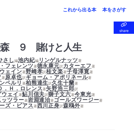
これから出る本
本をさがす
share
share
森 ９ 賭けと人生
ひさし
池内紀
リンゲルナッツ
編
編
著
・フェレンツ
徳永康元
カターエフ
著
訳
著
ウェイン
野崎孝
桂文楽
子母澤寛
著
訳
著
著
フ
原卓也
ギョーム・アポリネール
著
訳
著
ンペルリ
柏熊達生
久生十蘭
著
訳
著
Ｄ．Ｈ．ロレンス
矢野浩三郎
著
訳
グウェイ
鮎川信夫
獅子文六
今東光
著
訳
著
著
ニッツラー
岩淵達治
ゴールズワージー
著
著
著
ーズ・ビアス
西川正身
森鴎外
著
訳
著