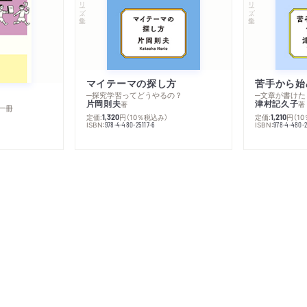
シリーズ・全集
シリーズ・全集
マイテーマの探し方
苦手から始
─探究学習ってどうやるの？
─文章が書けた
片岡則夫
津村記久子
著
著
一冊
定価:
円
（10％税込み）
定価:
円
（1
1,320
1,210
ISBN:
ISBN:
978-4-480-25117-6
978-4-480-2