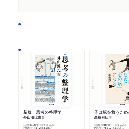
ちくま文庫
ちくま文庫
新版 思考の整理学
外山滋比古
高橋和巳
著
著
定価:
円
（10％税込み）
定価:
円
（10％税込み）
693
880
ISBN:
ISBN:
978-4-480-43912-3
978-4-480-43158-5