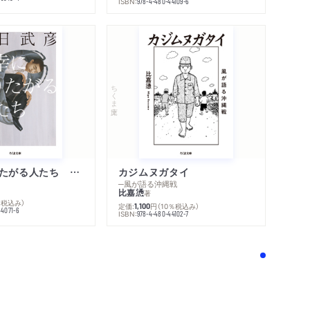
ISBN:
978-4-480-44109-6
ちくま文庫
不幸になりたがる人たち 増補新版
カジムヌガタイ
─風が語る沖縄戦
比嘉慂
著
％税込み）
定価:
円
（10％税込み）
1,100
44071-6
ISBN:
978-4-480-44102-7
！