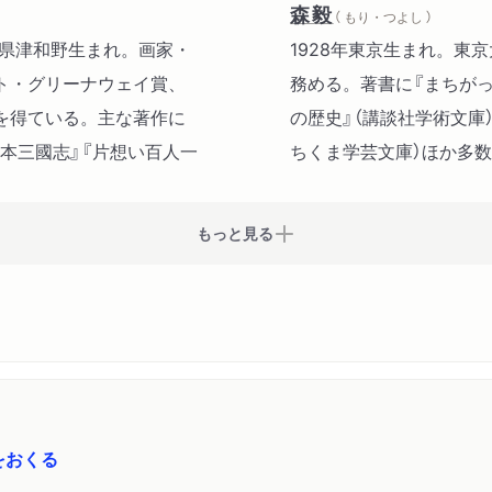
塩百姓（獅子文六）
森毅
（ もり・つよし ）
闘鶏（今東光）
根県津和野生まれ。画家・
1928年東京生まれ。東
死人に口なし（シュニッツ
ト・グリーナウェイ賞、
務める。著書に『まちがっ
もう一度（ゴールズワージ
を得ている。主な著作に
の歴史』（講談社学術文庫
哲人パーカー・アダスン（
繪本三國志』『片想い百人一
ちくま学芸文庫）ほか多数
最後の一句（森鴎外）
喪神（五味康祐）
もっと見る
入れ札（菊池寛）
をおくる