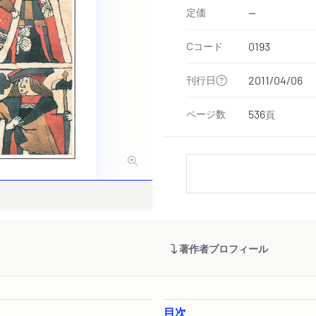
定価
--
Cコード
0193
刊行日
2011/04/06
ページ数
536
頁
著作者プロフィール
目次