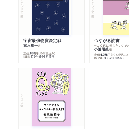
ちくまプリマー新書
ちくまプリマー新書
宇宙最強物質決定戦
つながる読書
高水裕一
─１０代に推したいこの
著
小池陽慈
編
定価:
円
（10％税込み）
858
定価:
円
（10％税込み）
1,078
ISBN:
978-4-480-68445-5
ISBN:
978-4-480-68476-9
シリーズ・全集