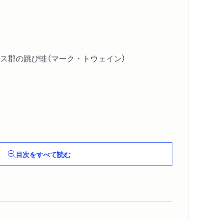
ス郡の跳び蛙（マーク・トウェイン）
会い（アポリネール）
ペルリ）
目次をすべて読む
ン）
ロレンス）