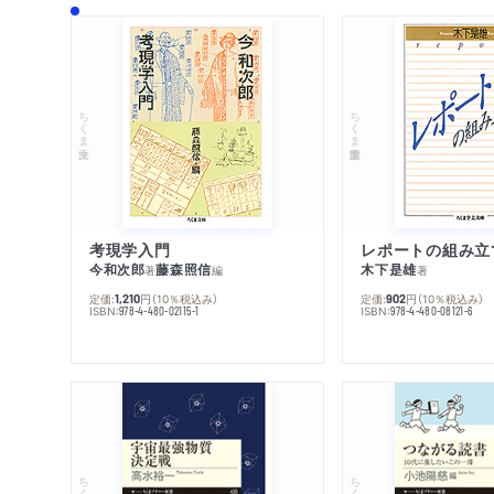
ちくま文庫
ちくま学芸文庫
考現学入門
レポートの組み立
今和次郎
藤森照信
木下是雄
著
編
著
定価:
円
（10％税込み）
定価:
円
（10％税込み）
1,210
902
ISBN:
ISBN:
978-4-480-02115-1
978-4-480-08121-6