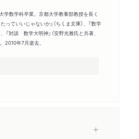
京大学数学科卒業。京都大学教養部教授を長く
ラー）
たっていいじゃないか』（ちくま文庫）、『数学
ー）
）、『対談 数学大明神』（安野光雅氏と共著、
ビアス）
。2010年7月逝去。