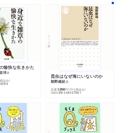
ちくま新書
の愉快な生きかた
栄洋
著
昆虫はなぜ海にいないのか
％税込み）
朝野維起
著
42819-6
定価:
円
（10％税込み）
1,056
ISBN:
978-4-480-07756-1