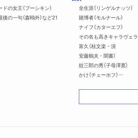
ペードの女王（プーシキン）
全生涯（リンゲルナッツ）
最後の一句（森鴎外）など21
賭博者（モルナール）
ナイフ（カターエフ）
その名も高きキャラヴェラ
富久（桂文楽・演
安藤鶴夫・聞書）
紋三郎の秀（子母澤寛）
かけ（チェーホフ）
混成賭博クラブでのめぐり
アフリカでの私（ボンテン
黒い手帳（久生十蘭）
スペードの女王（プーシキ
木馬を駆る少年（Ｄ・Ｈ．
五万ドル（ヘミングウェイ）