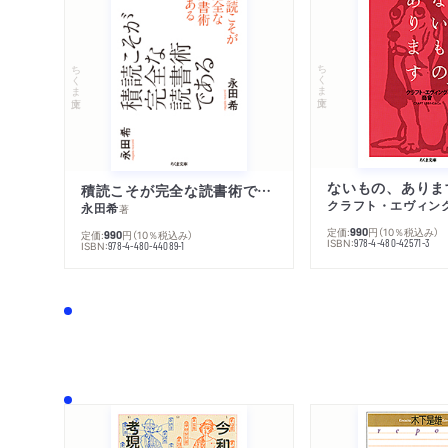
ちくま文庫
ちくま文庫
ないもの、ありま
積読こそが完全な読書術である
クラフト・エヴィン
永田希
著
定価:
円
（10％税込み）
990
定価:
円
（10％税込み）
990
ISBN:
978-4-480-42571-3
ISBN:
978-4-480-44089-1