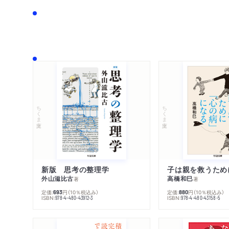
ちくま文庫
ちくま文庫
新版 思考の整理学
外山滋比古
高橋和巳
著
著
定価:
円
（10％税込み）
定価:
円
（10％税込み）
693
880
ISBN:
ISBN:
978-4-480-43912-3
978-4-480-43158-5