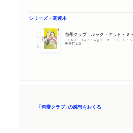
シリーズ・関連本
包帯クラブ ルック・ア
ちくま文庫
─Ｔｈｅ 
天童荒太
著
『包帯クラブ』の感想をおくる