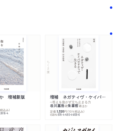
コンテンツリンク
感想
シリーズ・関連本
感想をおくる
ちくま文庫
か 増補新版
増補 ネガティヴ・ケイパビリティで生きる
─答えを急がず立ち止まる力
谷川嘉浩
朱喜哲
著
著
ほか
％税込み）
定価:
円
（10％税込み）
1,320
43816-4
ISBN:
978-4-480-44109-6