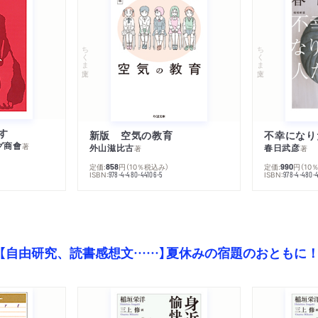
ちくま文庫
ちくま文庫
す
新版 空気の教育
グ商會
著
外山滋比古
春日武彦
著
著
定価:
円
（10％税込み）
定価:
円
（10
858
990
ISBN:
ISBN:
978-4-480-44106-5
978-4-480-
【自由研究、読書感想文……】夏休みの宿題のおともに