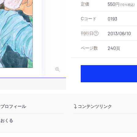
定価
550
円
（10％税込）
Cコード
0193
刊行日
2013/06/10
ページ数
240
頁
者プロフィール
コンテンツリンク
をおくる