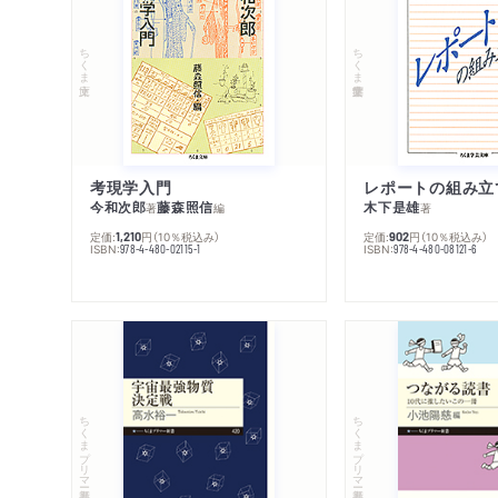
ちくま文庫
ちくま学芸文庫
考現学入門
レポートの組み立
今和次郎
藤森照信
木下是雄
著
編
著
定価:
円
（10％税込み）
定価:
円
（10％税込み）
1,210
902
ISBN:
ISBN:
978-4-480-02115-1
978-4-480-08121-6
ちくまプリマー新書
ちくまプリマー新書