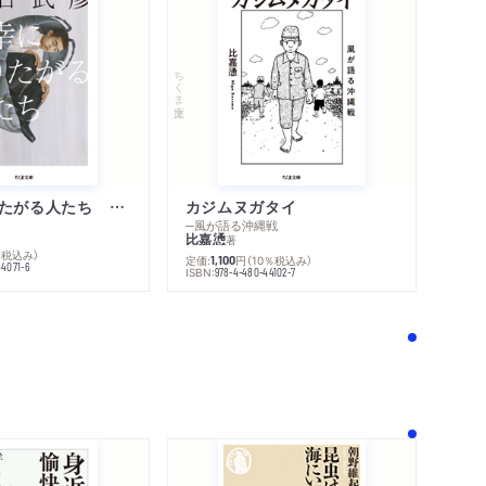
ちくま文庫
不幸になりたがる人たち 増補新版
カジムヌガタイ
─風が語る沖縄戦
比嘉慂
著
％税込み）
定価:
円
（10％税込み）
1,100
44071-6
ISBN:
978-4-480-44102-7
！