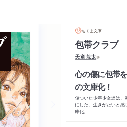
ちくま文庫
包帯クラブ
天童荒太
著
心の傷に包帯を
の文庫化！
傷ついた少年少女達は、
にした。生きがたいと感
庫化。
Next slide