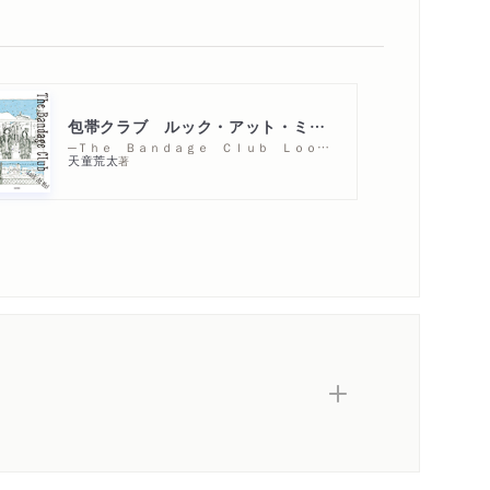
包帯クラブ ルック・アット・ミー！
─Ｔｈｅ Ｂａｎｄａｇｅ Ｃｌｕｂ Ｌｏｏｋ Ａｔ Ｍｅ ！
天童荒太
著
内容紹介・目次
著作者プロフィール