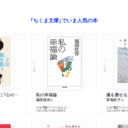
「ちくま文庫」でいま人気の本
ちくま文庫
ちくま文庫
子は親を救うために「心の病」になる
私の幸福論
傷を愛せる
福田恆存
宮地尚子
著
著
定価:
円
（10％税込み）
定価:
円
（10
792
792
ISBN:
ISBN:
978-4-480-03416-8
978-4-480-