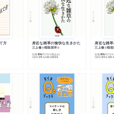
ちくま文庫
ちくま文庫
て方
身近な雑草の愉快な生きかた
身近な雑草
三上修
稲垣栄洋
三上修
稲垣
著
著
著
定価:
円
（10％税込み）
定価:
円
（10
814
814
ISBN:
ISBN:
978-4-480-42819-6
978-4-480-
シリーズ・全集
シリーズ・全集