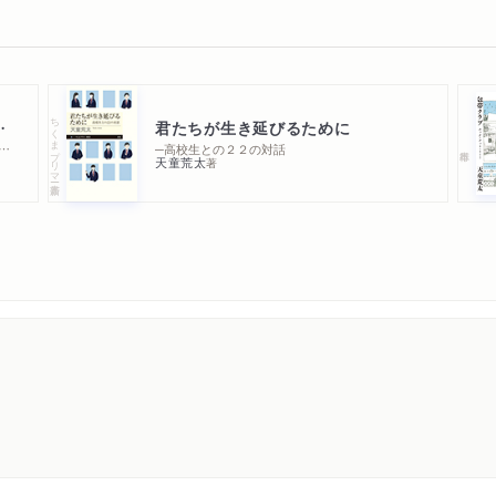
ちくまプリマー新書
ット・ミー！
君たちが生き延びるために
Ｂａｎｄａｇｅ Ｃｌｕｂ Ｌｏｏｋ Ａｔ Ｍｅ！
─高校生との２２の対話
天童荒太
著