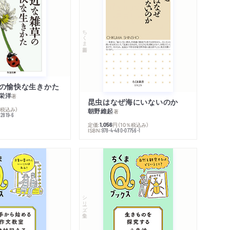
ちくま新書
の愉快な生きかた
栄洋
著
昆虫はなぜ海にいないのか
％税込み）
朝野維起
著
42819-6
定価:
円
（10％税込み）
1,056
ISBN:
978-4-480-07756-1
シリーズ・全集