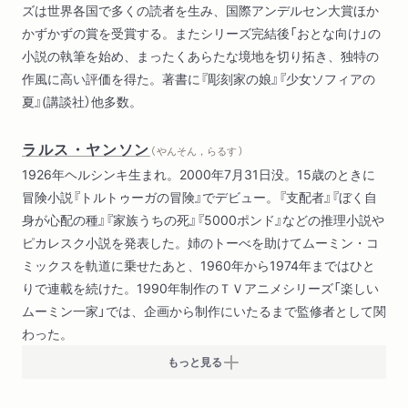
ズは世界各国で多くの読者を生み、国際アンデルセン大賞ほか
かずかずの賞を受賞する。またシリーズ完結後「おとな向け」の
小説の執筆を始め、まったくあらたな境地を切り拓き、独特の
作風に高い評価を得た。著書に『彫刻家の娘』『少女ソフィアの
夏』(講談社）他多数。
ラルス・ヤンソン
（ やんそん，らるす ）
1926年ヘルシンキ生まれ。2000年7月31日没。15歳のときに
冒険小説『トルトゥーガの冒険』でデビュー。『支配者』『ぼく自
身が心配の種』『家族うちの死』『5000ポンド』などの推理小説や
ピカレスク小説を発表した。姉のトーべを助けてムーミン・コ
ミックスを軌道に乗せたあと、1960年から1974年まではひと
りで連載を続けた。1990年制作のＴＶアニメシリーズ「楽しい
ムーミン一家」では、企画から制作にいたるまで監修者として関
わった。
もっと見る