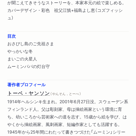
が聞こえてきそうなストーリーを、本家本元の絵で楽しめる。
カバーデザイン・彩色 祖父江慎+福島よし恵（コズフィッシ
ュ）
目次
おさびし島のご先祖さま
やっかいな冬
まいごの火星人
ムーミンパパの灯台守
著作者プロフィール
トーベ・ヤンソン
（ やんそん，とーべ ）
1914年ヘルシンキ生まれ。2001年6月27日没。スウェーデン系
フィンランド人。父は彫刻家、母は挿絵画家という環境に育
ち、幼いころから芸術家への道を志す。15歳から絵を学び、は
やくから挿絵画家、風刺画家、短編作家としても活躍する。
1945年から25年間にわたって書きつづけた「ムーミン」シリー