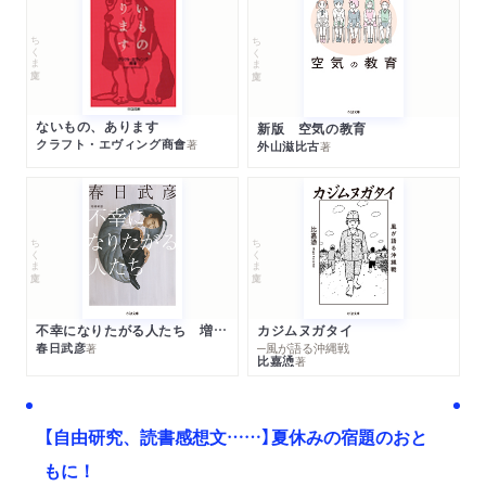
ちくま文庫
ちくま文庫
ないもの、あります
新版 空気の教育
クラフト・エヴィング商會
著
外山滋比古
著
ちくま文庫
ちくま文庫
不幸になりたがる人たち 増補新版
カジムヌガタイ
春日武彦
─風が語る沖縄戦
著
比嘉慂
著
【自由研究、読書感想文……】夏休みの宿題のおと
もに！