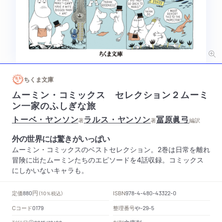
ちくま文庫
ムーミン・コミックス セレクション２ムーミ
ン一家のふしぎな旅
トーベ・ヤンソン
ラルス・ヤンソン
冨原眞弓
著
著
編訳
外の世界には驚きがいっぱい
ムーミン・コミックスのベストセレクション。2巻は日常を離れ
冒険に出たムーミンたちのエピソードを4話収録。コミックス
にしかいないキャラも。
円
定価
ISBN
880
（10％税込）
978-4-480-43322-0
Cコード
整理番号
や
0179
-29-5