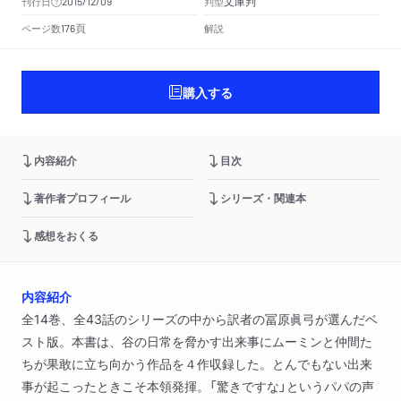
文庫判
刊行日
判型
2015/12/09
頁
ページ数
解説
176
購入する
内容紹介
目次
著作者プロフィール
シリーズ・関連本
感想をおくる
内容紹介
全14巻、全43話のシリーズの中から訳者の冨原眞弓が選んだベ
スト版。本書は、谷の日常を脅かす出来事にムーミンと仲間た
ちが果敢に立ち向かう作品を４作収録した。とんでもない出来
事が起こったときこそ本領発揮。「驚きですな」というパパの声