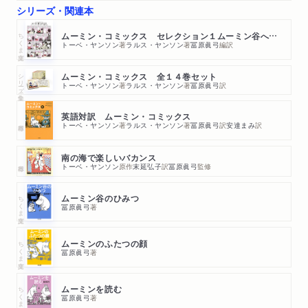
シリーズ・関連本
ちくま文庫
ムーミン・コミックス セレクション１ムーミン谷へようこそ
トーベ・ヤンソン
著
ラルス・ヤンソン
著
冨原眞弓
編訳
シリーズ・全集
ムーミン・コミックス 全１４巻セット
トーベ・ヤンソン
著
ラルス・ヤンソン
著
冨原眞弓
訳
英語対訳 ムーミン・コミックス
トーベ・ヤンソン
著
ラルス・ヤンソン
著
冨原眞弓
訳
安達まみ
訳
南の海で楽しいバカンス
トーベ・ヤンソン
原作
末延弘子
訳
冨原眞弓
監修
ちくま文庫
ムーミン谷のひみつ
冨原眞弓
著
ちくま文庫
ムーミンのふたつの顔
冨原眞弓
著
ちくま文庫
ムーミンを読む
冨原眞弓
著