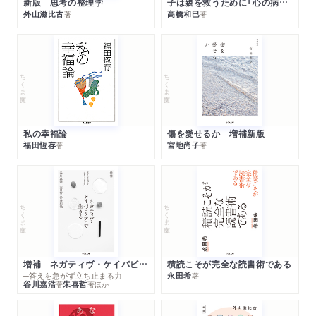
新版 思考の整理学
子は親を救うために「心の病」になる
外山滋比古
高橋和巳
著
著
ちくま文庫
ちくま文庫
私の幸福論
傷を愛せるか 増補新版
福田恆存
宮地尚子
著
著
ちくま文庫
ちくま文庫
増補 ネガティヴ・ケイパビリティで生きる
積読こそが完全な読書術である
─答えを急がず立ち止まる力
永田希
著
谷川嘉浩
朱喜哲
著
著
ほか