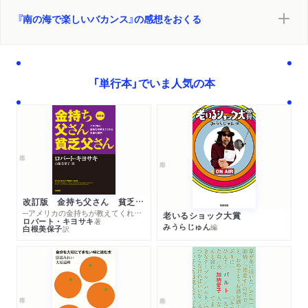
『南の海で楽しいバカンス』の感想をおくる
「単行本」でいま人気の本
改訂版 金持ち父さん 貧乏父さん
─アメリカの金持ちが教えてくれるお金の哲学
老いるショック大賞
ロバート・キヨサキ
著
みうらじゅん
編
白根美保子
訳