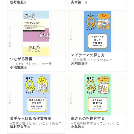
朝野維起
高水裕一
著
著
ちくまプリマー新書
シリーズ・全集
マイテーマの探し方
つながる読書
─探究学習ってどうやるの？
片岡則夫
著
─１０代に推したいこの一冊
小池陽慈
編
シリーズ・全集
シリーズ・全集
苦手から始める作文教室
生きものを探究する
─文章が書けたらいいことはある？
─自然を観察するってどういうこと？
津村記久子
小島渉
著
著