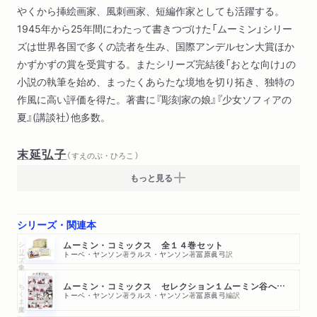
やくから挿絵画家、風刺画家、短編作家としても活躍する。
1945年から25年間にわたって書きつづけた「ムーミン」シリー
ズは世界各国で多くの読者を生み、国際アンデルセン大賞ほか
かずかずの賞を受賞する。またシリーズ完結後「おとな向け」の
小説の執筆を始め、まったくあらたな境地を切り拓き、独特の
作風に高い評価を得た。著書に『彫刻家の娘』『少女ソフィアの
夏』(講談社）他多数。
末延弘子
（ すえのぶ・ひろこ ）
もっと見る
シリーズ・関連本
シリーズ・全集
ムーミン・コミックス 全１４巻セット
トーベ・ヤンソン
著
ラルス・ヤンソン
著
冨原眞弓
訳
ちくま文庫
ムーミン・コミックス セレクション１ムーミン谷へようこそ
トーベ・ヤンソン
著
ラルス・ヤンソン
著
冨原眞弓
編訳