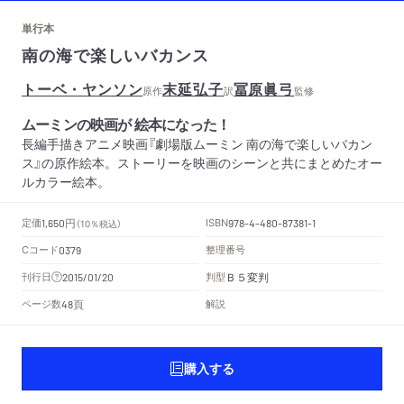
単行本
南の海で楽しいバカンス
トーベ・ヤンソン
末延弘子
冨原眞弓
原作
訳
監修
ムーミンの映画が 絵本になった！
長編手描きアニメ映画『劇場版ムーミン 南の海で楽しいバカン
ス』の原作絵本。ストーリーを映画のシーンと共にまとめたオー
ルカラー絵本。
円
定価
ISBN
1,650
（10％税込）
978-4-480-87381-1
Cコード
整理番号
0379
Ｂ５変判
刊行日
判型
2015/01/20
頁
ページ数
解説
48
購入する