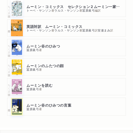
ちくま文庫
ムーミン・コミックス セレクション２ムーミン一家のふしぎな旅
トーベ・ヤンソン
著
ラルス・ヤンソン
著
冨原眞弓
編訳
英語対訳 ムーミン・コミックス
トーベ・ヤンソン
著
ラルス・ヤンソン
著
冨原眞弓
訳
安達まみ
訳
ちくま文庫
ムーミン谷のひみつ
冨原眞弓
著
ちくま文庫
ムーミンのふたつの顔
冨原眞弓
著
ちくま文庫
ムーミンを読む
冨原眞弓
著
ムーミン谷のひみつの言葉
冨原眞弓
著