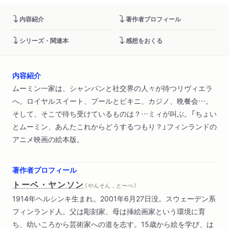
内容紹介
著作者プロフィール
シリーズ・関連本
感想をおくる
内容紹介
ムーミン一家は、シャンパンと社交界の人々が待つリヴィエラ
へ。ロイヤルスイート、プールとビキニ、カジノ、晩餐会…。
そして、そこで待ち受けているものは？…ミィが叫ぶ。「ちょい
とムーミン、あんたこれからどうするつもり？」フィンランドの
アニメ映画の絵本版。
著作者プロフィール
トーベ・ヤンソン
（ やんそん，とーべ ）
1914年ヘルシンキ生まれ。2001年6月27日没。スウェーデン系
フィンランド人。父は彫刻家、母は挿絵画家という環境に育
ち、幼いころから芸術家への道を志す。15歳から絵を学び、は