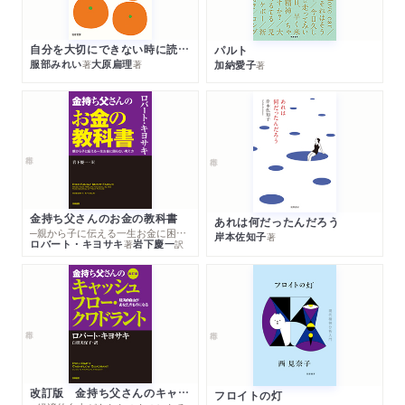
自分を大切にできない時に読む本
パルト
服部みれい
大原扁理
加納愛子
著
著
著
金持ち父さんのお金の教科書
あれは何だったんだろう
─親から子に伝える一生お金に困らない考え方
岸本佐知子
著
ロバート・キヨサキ
岩下慶一
著
訳
改訂版 金持ち父さんのキャッシュフロー・クワドラント
フロイトの灯