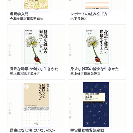
考現学入門
レポートの組み立て方
今和次郎
藤森照信
木下是雄
著
編
著
ちくま文庫
ちくま文庫
身近な雑草の愉快な生きかた
身近な雑草の愉快な生きかた
三上修
稲垣栄洋
三上修
稲垣栄洋
著
著
著
著
ちくまプリマー新書
ちくま新書
昆虫はなぜ海にいないのか
宇宙最強物質決定戦