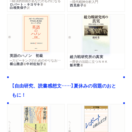
─経済的自由があなたのものになる
─現代精神分析入門
ロバート・キヨサキ
著
西見奈子
著
白根美保子
訳
英語のハノン 初級
総力戦研究所の真実
─スピーキングのためのやりなおし英文法スーパードリル
─歴史の法廷に立つＮＨＫ
横山雅彦
中村佐知子
著
著
飯村豊
著
【自由研究、読書感想文……】夏休みの宿題のおと
もに！
ちくま文庫
ちくま学芸文庫