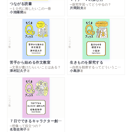
つながる読書
─探究学習ってどうやるの？
片岡則夫
著
─１０代に推したいこの一冊
小池陽慈
編
シリーズ・全集
シリーズ・全集
苦手から始める作文教室
生きものを探究する
─文章が書けたらいいことはある？
─自然を観察するってどういうこと？
津村記久子
小島渉
著
著
シリーズ・全集
７日でできるキャラクター創作入門
─想像って役立つの？
名取佐和子
著