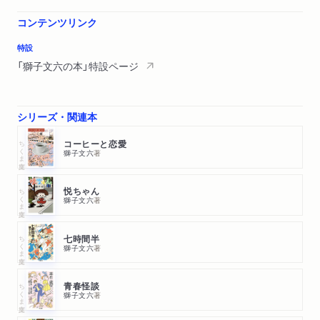
コンテンツリンク
特設
「獅子文六の本」特設ページ
シリーズ・関連本
ちくま文庫
コーヒーと恋愛
獅子文六
著
ちくま文庫
悦ちゃん
獅子文六
著
ちくま文庫
七時間半
獅子文六
著
ちくま文庫
青春怪談
獅子文六
著