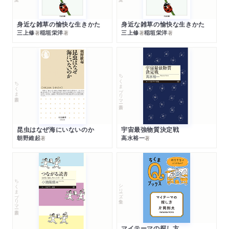
身近な雑草の愉快な生きかた
身近な雑草の愉快な生きかた
三上修
稲垣栄洋
三上修
稲垣栄洋
著
著
著
著
ちくまプリマー新書
ちくま新書
昆虫はなぜ海にいないのか
宇宙最強物質決定戦
朝野維起
高水裕一
著
著
ちくまプリマー新書
シリーズ・全集
マイテーマの探し方