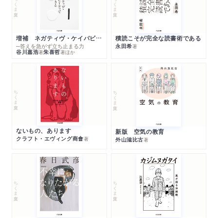
ちくま文庫
ちくま文庫
増補 ネガティヴ・ケイパビリティで生きる
積読こそが完全な読書術である
─答えを急がず立ち止まる力
永田希
著
谷川嘉浩
朱喜哲
著
著
ほか
ちくま文庫
ちくま文庫
ないもの、あります
新版 空気の教育
クラフト・エヴィング商會
著
外山滋比古
著
ちくま文庫
ちくま文庫