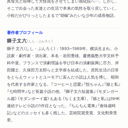
異母兄と喧嘩して大怪我をさせてしまい感化院へ…。しかし、
そこで出会った友達との生活で本来の気性を取り戻していく。
小粒だがぴりっとしたまるで“胡椒”みたいな少年の成長物語。
著作者プロフィール
獅子文六
（ しし・ぶんろく ）
獅子 文六（しし・ぶんろく）：1893─1969年。横浜生まれ。小
説家・劇作家・演出家。本名・岩田豊雄。慶應義塾大学文科予
科中退。フランスで演劇理論を学び日本の演劇振興に尽力、岸
田國士、久保田万太郎らと文学座を結成した。庶民生活の日常
をとらえウィットとユーモアに富んだ小説は人気を博し、昭和
を代表する作家となる。『コーヒーと恋愛』『悦ちゃん』『娘と私』
『七時間半』など長篇小説の他、『獅子文六短篇集』〈モダンガー
ル篇〉〈モダンボーイ篇〉もある （ちくま文庫）。『娘と私』はNHK
連続テレビ小説の1作目となった。『ちんちん電車』『食味歳時
記』などのエッセイも多く残した。芸術院賞受賞、文化勲章受
章。