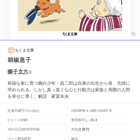
ちくま文庫
胡椒息子
獅子文六
著
裕福な家に育つ腕白少年・昌二郎は自身の出生から母、兄姉に
苛められる。しかし真っ直ぐな心と行動力は家族と周囲の人間
を幸せに導く。解説 家冨未央
円
定価
ISBN
748
（10％税込）
978-4-480-43457-9
Cコード
整理番号
し
0193
-39-8
文庫判
刊行日
判型
2017/07/06
頁
ページ数
解説
320