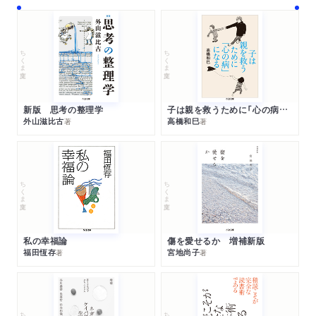
ちくま文庫
ちくま文庫
新版 思考の整理学
子は親を救うために「心の病」になる
外山滋比古
高橋和巳
著
著
ちくま文庫
ちくま文庫
私の幸福論
傷を愛せるか 増補新版
福田恆存
宮地尚子
著
著