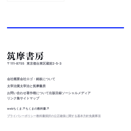
〒111-8755
東京都台東区蔵前2-5-3
会社概要
会社ロゴ・銘板について
太宰治賞
太宰治と筑摩書房
お問い合わせ
著作権について
出版目録
ソーシャルメディア
リンク集
サイトマップ
webちくま
ちくまの教科書
プライバシーポリシー
教科書採択の公正確保に関する基本方針
免責事項