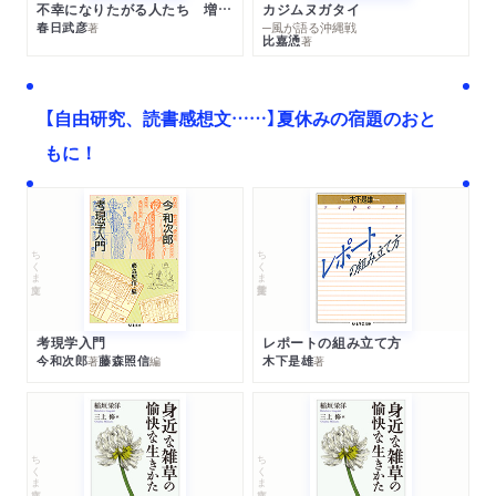
不幸になりたがる人たち 増補新版
カジムヌガタイ
春日武彦
─風が語る沖縄戦
著
比嘉慂
著
【自由研究、読書感想文……】夏休みの宿題のおと
もに！
ちくま文庫
ちくま学芸文庫
考現学入門
レポートの組み立て方
今和次郎
藤森照信
木下是雄
著
編
著
ちくま文庫
ちくま文庫