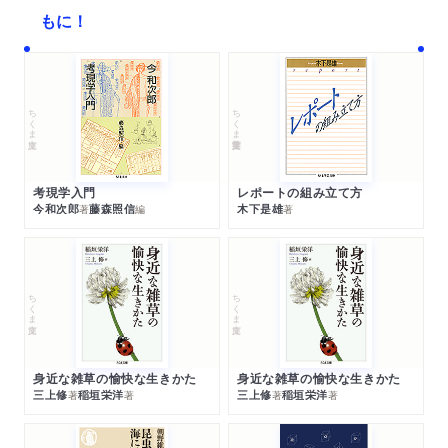
もに！
ちくま文庫
ちくま学芸文庫
考現学入門
レポートの組み立て方
今和次郎
藤森照信
木下是雄
著
編
著
ちくま文庫
ちくま文庫
身近な雑草の愉快な生きかた
身近な雑草の愉快な生きかた
三上修
稲垣栄洋
三上修
稲垣栄洋
著
著
著
著