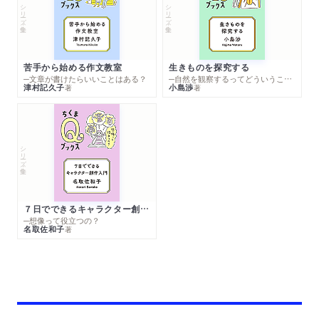
シリーズ・全集
シリーズ・全集
苦手から始める作文教室
生きものを探究する
─文章が書けたらいいことはある？
─自然を観察するってどういうこと？
津村記久子
小島渉
著
著
シリーズ・全集
７日でできるキャラクター創作入門
─想像って役立つの？
名取佐和子
著