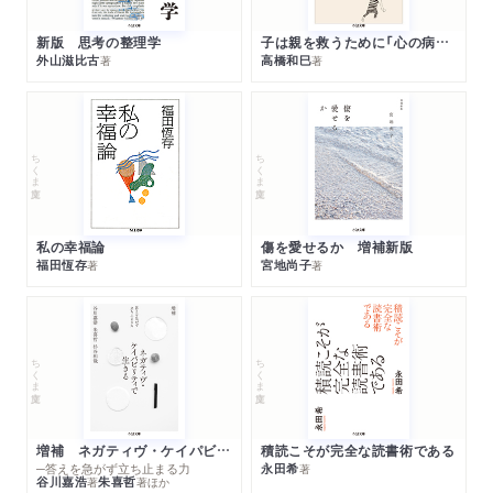
新版 思考の整理学
子は親を救うために「心の病」になる
外山滋比古
高橋和巳
著
著
ちくま文庫
ちくま文庫
私の幸福論
傷を愛せるか 増補新版
福田恆存
宮地尚子
著
著
ちくま文庫
ちくま文庫
増補 ネガティヴ・ケイパビリティで生きる
積読こそが完全な読書術である
─答えを急がず立ち止まる力
永田希
著
谷川嘉浩
朱喜哲
著
著
ほか