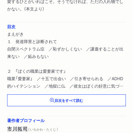
愛するひとがいればこそ。そうでなければ、ただの入れ物でし
かない。（本文より）
目次
まえがき
１ 発達障害と診断されて
自閉スペクトラム症 ／恥ずかしくない ／謙遜することが出
来ない ／妬みもない
２ 「ぼくの職業は愛妻家です」
職業「愛妻家」 ／十五で出会い ／引き寄せられる ／ADHD
的ハイテンション ／地獄に仏 ／彼女はぼくの好意に気づい
ていた ／ディケンズ的数奇な人生 ／サイン帳インシデン
目次をすべて読む
ト ／結びのペン ／25億番目の男 ／ペアリングモード発
動 ／膨らし粉体質 ／ごっこ遊び ／ケシザル的さくらんぼ
少年たちの実際
著作者プロフィール
市川拓司
（ いちかわ・たくじ ）
３ 緑の中で優雅にひきこもる