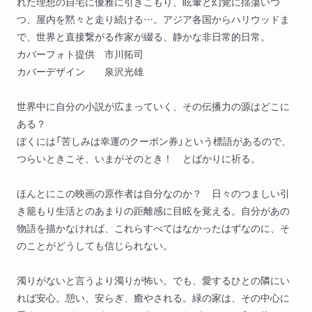
れた理想の自宅に優雅に引きこもり、眩暈と幻覚に揺蕩いつ
つ、屋内を黙々と走り続ける…。アジア各国からハリウッドま
で、世界と直接繋がる作家が綴る、静かな非日常的日常。
カバーフォト提供 市川拓司
カバーデザイン 泉沢光雄
世界中に自分の小説が広まっていく、その伝播力の源はどこに
ある？
ぼくには「苦しみは幸運のクーポン券」という標語があるので、
つらいときこそ、いまがそのとき！ とばかりに祈る。
ほんとにこの映画の原作者は自分なのか？ 日々のつましい引
き籠もり生活とのあまりの距離感に目眩を覚える。自分があの
物語を描かなければ、これらすべてはなかったはずなのに、そ
のことがどうしても信じられない。
濁りがないと言うより濁りが怖い。でも、愛するひとの隣にい
れば安心。憩い、安らぎ、癒やされる。緑の家は、その中心に