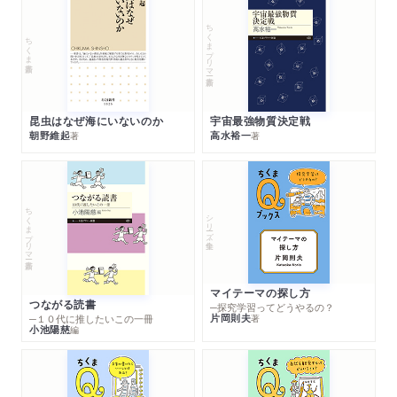
ちくまプリマー新書
ちくま新書
昆虫はなぜ海にいないのか
宇宙最強物質決定戦
朝野維起
高水裕一
著
著
ちくまプリマー新書
シリーズ・全集
マイテーマの探し方
つながる読書
─探究学習ってどうやるの？
片岡則夫
著
─１０代に推したいこの一冊
小池陽慈
編