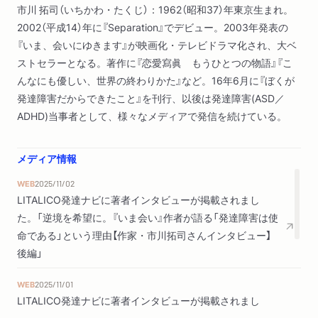
市川 拓司（いちかわ・たくじ）：1962（昭和37）年東京生まれ。
ぼくの理想の風景を作り上げた ／つくり、育てる人間 ／疑
2002（平成14）年に『Separation』でデビュー。2003年発表の
似的な帰郷 ／あるがままを愛したい ／忙しない逍遥学派
『いま、会いにゆきます』が映画化・テレビドラマ化され、大ベ
／ランニング専用スリッパが欲しい ／無限の猿定理 ／ゲダ
ストセラーとなる。著作に『恋愛寫眞 もうひとつの物語』『こ
ッ感覚
んなにも優しい、世界の終わりかた』など。16年6月に『ぼくが
発達障害だからできたこと』を刊行、以後は発達障害(ASD／
４ 眩暈と幻覚の日々
ADHD)当事者として、様々なメディアで発信を続けている。
甘味な狂気 ／寝入りばなの幻覚 ／寝起きの幻覚 ／脳内世
界はゴージャス ／夢はバロメーター ／長い夜 ／所与の条
件 ／興奮がデフォルト
メディア情報
WEB
2025/11/02
５ ぼくが世界と繋がるまで
LITALICO発達ナビに著者インタビューが掲載されまし
「バーバーいちかわ」 ／道標 ／韓国版「いま、会いにゆきま
た。「逆境を希望に。『いま会い』作者が語る「発達障害は使
す」 ／出来ないものは出来ない ／世界に優しさを流行らせて
命である」という理由【作家・市川拓司さんインタビュー】
ぇ！ ／ハリウッドからのオファーふたたび ／優しさのイン
後編」
フレーション的膨張 ／ビッグボム ／Red Circle Authors
／向こうから会いにきてくれる外国 ／「私小説」 ／撮影現
WEB
2025/11/01
場
LITALICO発達ナビに著者インタビューが掲載されまし