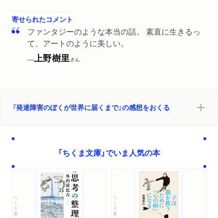
た。「あるがままを出す強さとは。新作エッセイ『発達障害
６ 自分の肉体にまつわる仮説
のぼくが世界に届くまで』に込めた思い【作家・市川拓司さ
寄せられたコメント
心身一如 ／外胚葉 ／ケシザルは芸能界向き？ ／ ちょく
んインタビュー】前編」
ファンタジーのような本当の話。 素直に生きるっ
ちょくチビってる ／理想は全裸 ／百年の恋もさめる ／害
て、アートのように美しい。
虫だったりキツネだったり ／グルテンフリー ／不安定感ば
WEB
2025/09/23
上野樹里
ダ・ヴィンチwebで紹介されました。「国際的ヒット作『い
つぐんの男 ／ナッツ王子
──
さん
ま、会いにゆきます』の著者・市川拓司。その日常と思考
世界一ゴージャスなひきこもり――あとがきにかえて
を、発達障害の特性を軸に綴る」
絶滅危惧種を保護育成 ／記憶玉 ／ちょっとSMぽい ／レア
な症例 ／愛とは生きて欲しいと強く願うこと
『発達障害のぼくが世界に届くまで』の感想をおくる
解説 品川裕香
「ちくま文庫」でいま人気の本
ちくま文庫
ちくま文庫