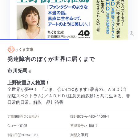
ちくま文庫
発達障害のぼくが世界に届くまで
市川拓司
著
上野樹里さん推薦！
全世界が夢中！ 「いま、会いにゆきます」著者の、ＡＳＤ（自
閉症スペクトラム）／ＡＤＨＤ（注意欠如多動）と共に生きる、非
日常的日常。解説 品川裕香
円
定価
ISBN
968
（10％税込）
978-4-480-44018-1
Cコード
整理番号
い
0195
-108-1
文庫判
刊行日
判型
2025/09/10