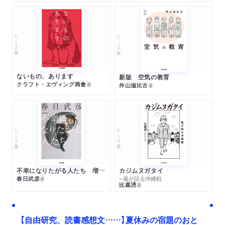
ちくま文庫
ちくま文庫
ないもの、あります
新版 空気の教育
クラフト・エヴィング商會
著
外山滋比古
著
ちくま文庫
ちくま文庫
不幸になりたがる人たち 増補新版
カジムヌガタイ
春日武彦
─風が語る沖縄戦
著
比嘉慂
著
【自由研究、読書感想文……】夏休みの宿題のおと