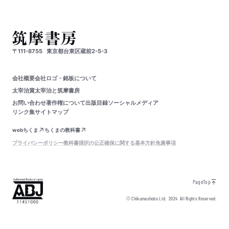
〒111-8755
東京都台東区蔵前2-5-3
会社概要
会社ロゴ・銘板について
太宰治賞
太宰治と筑摩書房
お問い合わせ
著作権について
出版目録
ソーシャルメディア
リンク集
サイトマップ
webちくま
ちくまの教科書
プライバシーポリシー
教科書採択の公正確保に関する基本方針
免責事項
PageTop
© Chikumashobo Ltd.
2024
All Rights Reserved.