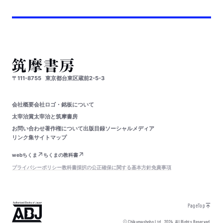
〒111-8755
東京都台東区蔵前2-5-3
会社概要
会社ロゴ・銘板について
太宰治賞
太宰治と筑摩書房
お問い合わせ
著作権について
出版目録
ソーシャルメディア
リンク集
サイトマップ
webちくま
ちくまの教科書
プライバシーポリシー
教科書採択の公正確保に関する基本方針
免責事項
PageTop
© Chikumashobo Ltd.
2024
All Rights Reserved.