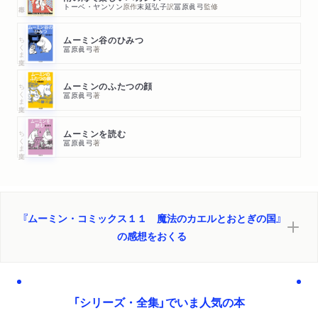
トーベ・ヤンソン
原作
末延弘子
訳
冨原眞弓
監修
ちくま文庫
ムーミン谷のひみつ
冨原眞弓
著
ちくま文庫
ムーミンのふたつの顔
冨原眞弓
著
ちくま文庫
ムーミンを読む
冨原眞弓
著
『ムーミン・コミックス１１ 魔法のカエルとおとぎの国』
の感想をおくる
「シリーズ・全集」でいま人気の本