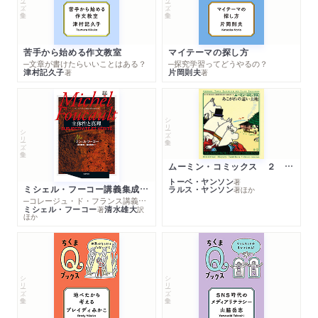
苦手から始める作文教室
マイテーマの探し方
─文章が書けたらいいことはある？
─探究学習ってどうやるの？
津村記久子
片岡則夫
著
著
シリーズ・全集
シリーズ・全集
ムーミン・コミックス ２ あこがれの遠い土地
トーベ・ヤンソン
著
ミシェル・フーコー講義集成１０ 主体性と真理
ラルス・ヤンソン
著
ほか
─コレージュ・ド・フランス講義１９８０－１９８１年度
ミシェル・フーコー
清水雄大
著
訳
ほか
シリーズ・全集
シリーズ・全集