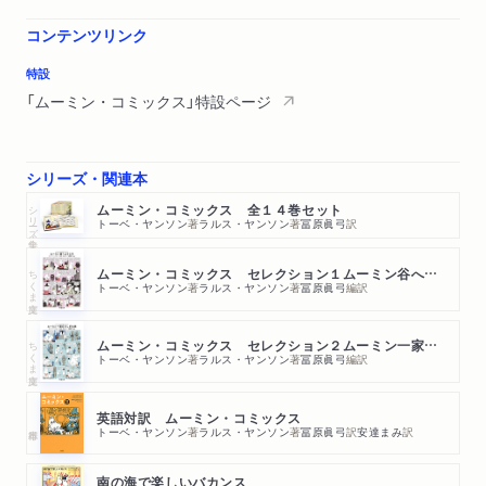
コンテンツリンク
特設
「ムーミン・コミックス」特設ページ
シリーズ・関連本
シリーズ・全集
ムーミン・コミックス 全１４巻セット
トーベ・ヤンソン
著
ラルス・ヤンソン
著
冨原眞弓
訳
ちくま文庫
ムーミン・コミックス セレクション１ムーミン谷へようこそ
トーベ・ヤンソン
著
ラルス・ヤンソン
著
冨原眞弓
編訳
ちくま文庫
ムーミン・コミックス セレクション２ムーミン一家のふしぎな旅
トーベ・ヤンソン
著
ラルス・ヤンソン
著
冨原眞弓
編訳
英語対訳 ムーミン・コミックス
トーベ・ヤンソン
著
ラルス・ヤンソン
著
冨原眞弓
訳
安達まみ
訳
南の海で楽しいバカンス