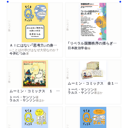
シリーズ・全集
シリーズ・全集
「リベラル国際秩序の揺らぎ」再考 年報政治学２０２６‐Ⅰ
ＡＩにはない「思考力」の身につけ方
日本政治学会
編
─ことばの学びはなぜ大切なのか？
今井むつみ
著
シリーズ・全集
シリーズ・全集
ムーミン・コミックス 全１４巻セット
トーベ・ヤンソン
著
ムーミン・コミックス １ 黄金のしっぽ
ラルス・ヤンソン
著
ほか
トーベ・ヤンソン
著
ラルス・ヤンソン
著
ほか
シリーズ・全集
シリーズ・全集