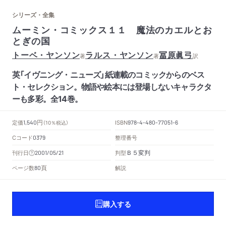
シリーズ・全集
ムーミン・コミックス１１ 魔法のカエルとお
とぎの国
トーベ・ヤンソン
ラルス・ヤンソン
冨原眞弓
著
著
訳
英「イヴニング・ニューズ」紙連載のコミックからのベス
ト・セレクション。物語や絵本には登場しないキャラクタ
ーも多彩。全14巻。
円
定価
ISBN
1,540
（10％税込）
978-4-480-77051-6
Cコード
整理番号
0379
Ｂ５変判
刊行日
判型
2001/05/21
頁
ページ数
解説
80
購入する