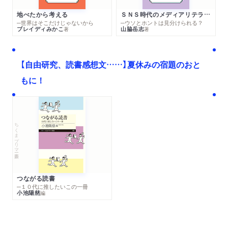
地べたから考える
ＳＮＳ時代のメディアリテラシー
─世界はそこだけじゃないから
─ウソとホントは見分けられる？
ブレイディみかこ
山脇岳志
著
著
【自由研究、読書感想文……】夏休みの宿題のおと
もに！
ちくまプリマー新書
つながる読書
─１０代に推したいこの一冊
小池陽慈
編