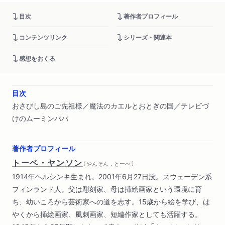
目次
著作者プロフィール
コンテンツリンク
シリーズ・関連本
感想をおくる
目次
おさびし島のご先祖様／魔法のカエルとおとぎの国／テレビづ
けのムーミンパパ
著作者プロフィール
トーベ・ヤンソン
（ やんそん，とーべ ）
1914年ヘルシンキ生まれ。2001年6月27日没。スウェーデン系
フィンランド人。父は彫刻家、母は挿絵画家という環境に育
ち、幼いころから芸術家への道を志す。15歳から絵を学び、は
やくから挿絵画家、風刺画家、短編作家としても活躍する。