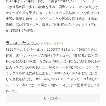
1945年から25年間にわたって書きつづけた「ムーミン」シリー
ズは世界各国で多くの読者を生み、国際アンデルセン大賞ほか
かずかずの賞を受賞する。またシリーズ完結後「おとな向け」の
小説の執筆を始め、まったくあらたな境地を切り拓き、独特の
作風に高い評価を得た。著書に『彫刻家の娘』『少女ソフィアの
夏』(講談社）他多数。
ラルス・ヤンソン
（ やんそん，らるす ）
1926年ヘルシンキ生まれ。2000年7月31日没。15歳のときに
冒険小説『トルトゥーガの冒険』でデビュー。『支配者』『ぼく自
身が心配の種』『家族うちの死』『5000ポンド』などの推理小説や
ピカレスク小説を発表した。姉のトーべを助けてムーミン・コ
ミックスを軌道に乗せたあと、1960年から1974年まではひと
りで連載を続けた。1990年制作のＴＶアニメシリーズ「楽しい
ムーミン一家」では、企画から制作にいたるまで監修者として関
わった。
もっと見る