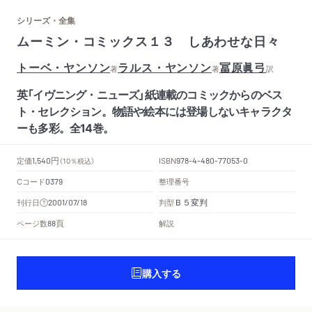
シリーズ・全集
ムーミン・コミックス１３ しあわせな日々
トーベ・ヤンソン
ラルス・ヤンソン
冨原眞弓
著
著
訳
英「イヴニング・ニューズ」紙連載のコミックからのベス
ト・セレクション。物語や絵本には登場しないキャラクタ
ーも多彩。全14巻。
円
定価
ISBN
1,540
（10％税込）
978-4-480-77053-0
Cコード
整理番号
0379
Ｂ５変判
刊行日
判型
2001/07/18
頁
ページ数
解説
88
購入する