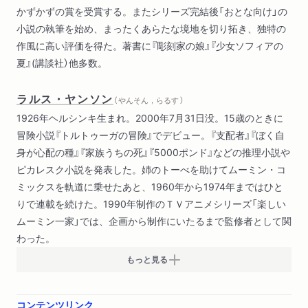
かずかずの賞を受賞する。またシリーズ完結後「おとな向け」の
小説の執筆を始め、まったくあらたな境地を切り拓き、独特の
作風に高い評価を得た。著書に『彫刻家の娘』『少女ソフィアの
夏』(講談社）他多数。
ラルス・ヤンソン
（ やんそん，らるす ）
1926年ヘルシンキ生まれ。2000年7月31日没。15歳のときに
冒険小説『トルトゥーガの冒険』でデビュー。『支配者』『ぼく自
身が心配の種』『家族うちの死』『5000ポンド』などの推理小説や
ピカレスク小説を発表した。姉のトーべを助けてムーミン・コ
ミックスを軌道に乗せたあと、1960年から1974年まではひと
りで連載を続けた。1990年制作のＴＶアニメシリーズ「楽しい
ムーミン一家」では、企画から制作にいたるまで監修者として関
わった。
もっと見る
コンテンツリンク