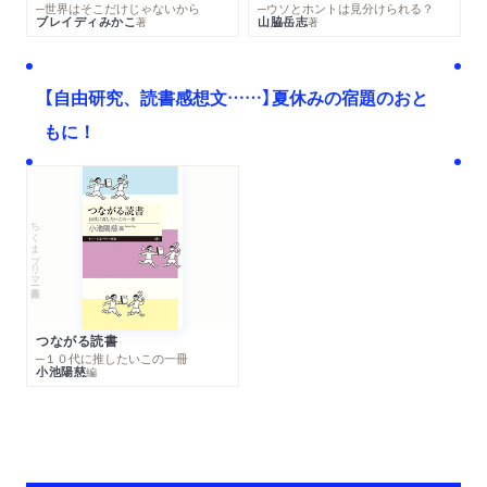
─世界はそこだけじゃないから
─ウソとホントは見分けられる？
ブレイディみかこ
山脇岳志
著
著
【自由研究、読書感想文……】夏休みの宿題のおと
もに！
ちくまプリマー新書
つながる読書
─１０代に推したいこの一冊
小池陽慈
編