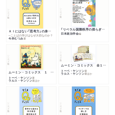
シリーズ・全集
シリーズ・全集
「リベラル国際秩序の揺らぎ」再考 年報政治学２０２６‐Ⅰ
ＡＩにはない「思考力」の身につけ方
日本政治学会
編
─ことばの学びはなぜ大切なのか？
今井むつみ
著
シリーズ・全集
シリーズ・全集
ムーミン・コミックス 全１４巻セット
トーベ・ヤンソン
著
ムーミン・コミックス １ 黄金のしっぽ
ラルス・ヤンソン
著
ほか
トーベ・ヤンソン
著
ラルス・ヤンソン
著
ほか
シリーズ・全集
シリーズ・全集