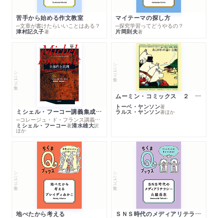
苦手から始める作文教室
マイテーマの探し方
─文章が書けたらいいことはある？
─探究学習ってどうやるの？
津村記久子
片岡則夫
著
著
シリーズ・全集
シリーズ・全集
ムーミン・コミックス ２ あこがれの遠い土地
トーベ・ヤンソン
著
ミシェル・フーコー講義集成１０ 主体性と真理
ラルス・ヤンソン
著
ほか
─コレージュ・ド・フランス講義１９８０－１９８１年度
ミシェル・フーコー
清水雄大
著
訳
ほか
シリーズ・全集
シリーズ・全集
地べたから考える
ＳＮＳ時代のメディアリテラシー