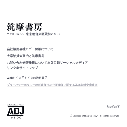
〒111-8755
東京都台東区蔵前2-5-3
会社概要
会社ロゴ・銘板について
太宰治賞
太宰治と筑摩書房
お問い合わせ
著作権について
出版目録
ソーシャルメディア
リンク集
サイトマップ
webちくま
ちくまの教科書
プライバシーポリシー
教科書採択の公正確保に関する基本方針
免責事項
PageTop
© Chikumashobo Ltd.
2024
All Rights Reserved.