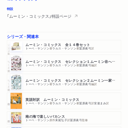
特設
「ムーミン・コミックス」特設ページ
シリーズ・関連本
シリーズ・全集
ムーミン・コミックス 全１４巻セット
トーベ・ヤンソン
著
ラルス・ヤンソン
著
冨原眞弓
訳
ちくま文庫
ムーミン・コミックス セレクション１ムーミン谷へようこそ
トーベ・ヤンソン
著
ラルス・ヤンソン
著
冨原眞弓
編訳
ちくま文庫
ムーミン・コミックス セレクション２ムーミン一家のふしぎな旅
トーベ・ヤンソン
著
ラルス・ヤンソン
著
冨原眞弓
編訳
英語対訳 ムーミン・コミックス
トーベ・ヤンソン
著
ラルス・ヤンソン
著
冨原眞弓
訳
安達まみ
訳
南の海で楽しいバカンス
トーベ・ヤンソン
原作
末延弘子
訳
冨原眞弓
監修