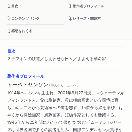
目次
著作者プロフィール
コンテンツリンク
シリーズ・関連本
感想をおくる
目次
スナフキンの鉄道／しあわせな日々／まよえる革命家
著作者プロフィール
トーベ・ヤンソン
（ やんそん，とーべ ）
1914年ヘルシンキ生まれ。2001年6月27日没。スウェーデン系
フィンランド人。父は彫刻家、母は挿絵画家という環境に育
ち、幼いころから芸術家への道を志す。15歳から絵を学び、は
やくから挿絵画家、風刺画家、短編作家としても活躍する。
1945年から25年間にわたって書きつづけた「ムーミン」シリー
ズは世界各国で多くの読者を生み、国際アンデルセン大賞ほか