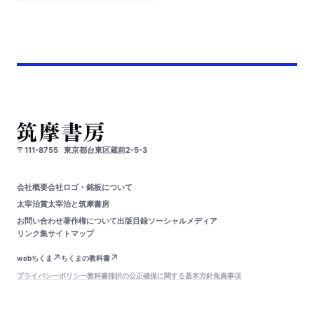
〒111-8755
東京都台東区蔵前2-5-3
会社概要
会社ロゴ・銘板について
太宰治賞
太宰治と筑摩書房
お問い合わせ
著作権について
出版目録
ソーシャルメディア
リンク集
サイトマップ
webちくま
ちくまの教科書
プライバシーポリシー
教科書採択の公正確保に関する基本方針
免責事項