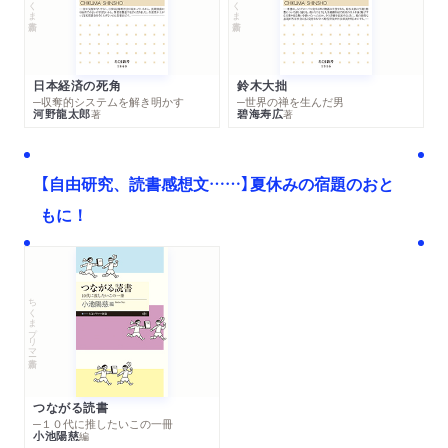
日本経済の死角
鈴木大拙
─収奪的システムを解き明かす
─世界の禅を生んだ男
河野龍太郎
碧海寿広
著
著
【自由研究、読書感想文……】夏休みの宿題のおと
もに！
ちくまプリマー新書
つながる読書
─１０代に推したいこの一冊
小池陽慈
編