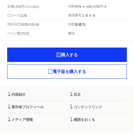
円
定価
ISBN
1,012
（10％税込）
978-4-480-07677-9
Cコード
整理番号
0236
１８４８
新書判
刊行日
判型
2025/03/06
頁
ページ数
解説
272
購入する
電子版を購入する
内容紹介
目次
著作者プロフィール
コンテンツリンク
メディア情報
感想をおくる