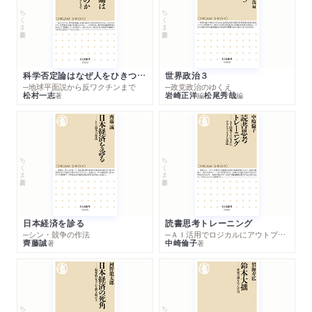
ちくま新書
ちくま新書
払わされている"もっとも無駄なコスト"とは」
WEB
2025/04/07
朝日新聞SDGs ACTION!で紹介されました。
科学否定論はなぜ人をひきつけるのか
世界政治３
─地球平面説から反ワクチンまで
─政党政治のゆくえ
松村一志
岩崎正洋
松尾秀哉
著
編
編
WEB
2025/04/07
プレジデントオンラインで紹介されました。「コメ不足な
のに｢大量のおにぎり｣をゴミにしている…コンビニ店員が
証言｢468万円分の食品廃棄｣のキツイ現実」
ちくま新書
ちくま新書
雑誌
2025/03/26
月刊Hanada（2025年5月号）に著者インタビューが掲載されま
した。「食品ロスの真実」
日本経済を診る
読書思考トレーニング
─シン・競争の作法
─ＡＩ活用でロジカルにアウトプットする技法
ラジオ
齊藤誠
中崎倫子
2025/03/24
著
著
京都リビングエフエムに井出留美さんが出演しました。
ちくま新書
ちくま新書