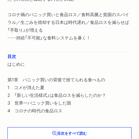
コロナ禍のパニック買いと食品ロス／食料高騰と貧困のスパイ
ラル／生ごみを焼却する日本は時代遅れ／食品ロスを減らせば
「手取り」が増える
……持続「不可能」な食料システムを暴く！
目次
はじめに
第1章 パニック買いの背後で捨てられる食べもの
1 コメが消えた夏
2 「新しい生活様式」は食品ロスを減らしたのか？
3 世界一パニック買いをした国
4 コロナの時代の食品ロス
第2章 日本の食の「捨てる」システム
目次をすべて読む
1 大量売れ残りと廃棄を前提としたビジネス