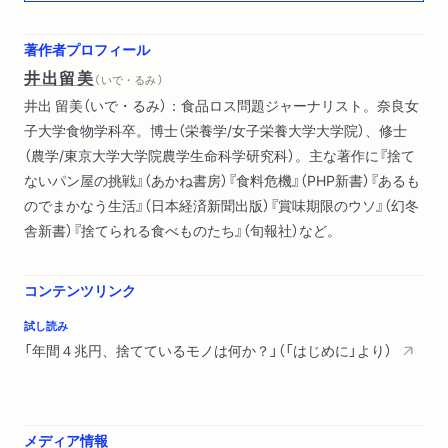
2 牛乳5000トン廃棄の裏事情
3 賞味期限―厳守ではないことを書き足す知恵
著作者プロフィール
4 牛乳の「賞味期限」で一人ひとりが考えるべきこと
井出留美
（ いで・るみ ）
5 「捨てる」が組み込まれた大手コンビニのビジネスモデル
井出 留美（いで・るみ）：食品ロス問題ジャーナリスト。奈良女
6 高騰する卵の価格から、安すぎる日本の食を考える
子大学食物学科卒。博士（栄養学/女子栄養大学大学院）、修士
（農学/東京大学大学院農学生命科学研究科）。主な著作に『捨て
第3章 貧困をめぐる実情
ないパン屋の挑戦』（あかね書房）『食料危機』（PHP新書）『あるも
1 世界をおおう食料高騰と貧困の波
のでまかなう生活』（日本経済新聞出版）『賞味期限のウソ』（幻冬
2 食品ロスと貧困支援をつなぐフードドライブとは
舎新書）『捨てられる食べものたち』（旬報社）など。
3 子どもの食と居場所はなぜ大切なのか
第4章 ごみ政策と食品ロスの切っても切れない関係
コンテンツリンク
1 減らすポイントは「量る」こと
試し読み
2 ごみゼロを実践する
「年間４兆円、捨てているモノは何か？」（「はじめに」より）
3 ごみ焼却率ワースト1の日本
4 分ければ資源・混ぜればごみ
5 捨てるのをやめてつくり出す、飼料も肥料も燃料も
6 新たな解決策を高校生が切りひらいた事例
メディア情報