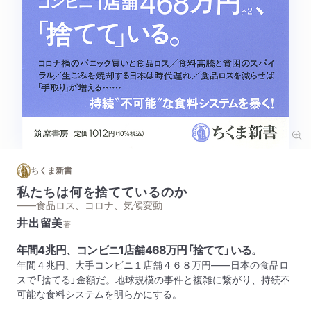
ちくま新書
私たちは何を捨てているのか
——食品ロス、コロナ、気候変動
井出留美
著
年間4兆円、コンビニ1店舗468万円「捨てて」いる。
年間４兆円、大手コンビニ１店舗４６８万円――日本の食品ロ
スで「捨てる」金額だ。地球規模の事件と複雑に繋がり、持続不
可能な食料システムを明らかにする。