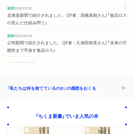
新聞
2025/07/20
第5章 気候変動とほころんだ食料システム
北海道新聞で紹介されました。（評者：高橋真樹さん）「食品ロス
1 食品ロスは温暖化の主犯格？
の歪んだ仕組み問う」
2 世界の食品ロスの不都合な真実
3 「食品ロス削減」が気候変動対策に加わったＣＯＰ28
新聞
2025/06/02
4 世界の食料システムのほころび
公明新聞で紹介されました。（評者：久保田裕美さん）「未来の可
5 日本の食料システムのほころび
能性まで手放す食品ロス」
第6章 食べものを捨てるとき、わたしたちは何を捨てている
ラジオ
2025/06/02
ラジオ日本「エシカルWAVE for SDGs」に井出留美さんが出演し
のか
ました。
1 食品ロス削減は何につながるのか
2 食品ロス削減のカリスマが説く「三つの3」
『私たちは何を捨てているのか』の感想をおくる
新聞
2025/05/28
3 食べものを捨てるとき、わたしたちは何を捨てているのか
日刊ゲンダイで紹介されました。
4 自然から頂戴する―『北の国から』に学ぶＳＤＧｓな生き方
新聞
2025/05/10
おわりに
「ちくま新書」でいま人気の本
東京新聞で紹介されました。（評者：高橋真樹さん）「無駄
初出一覧
を生む歪んだ仕組み」
参考文献