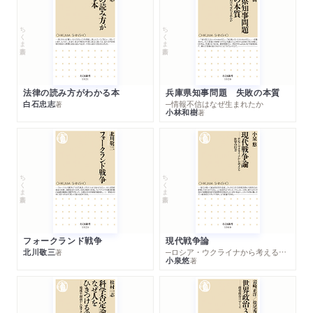
雑誌
2025/05/02
ちくま新書
ちくま新書
「週刊エコノミスト」5月13・20日合併号で紹介されまし
た。
雑誌
2025/05/01
法律の読み方がわかる本
兵庫県知事問題 失敗の本質
第三文明（2025年6月号）に著者インタビューが掲載されまし
白石忠志
─情報不信はなぜ生まれたか
著
た。「「令和の米騒動」と食品ロスの現状」
小林和樹
著
雑誌
2025/04/17
グローバルネット（25年4月号）で紹介されました。
ちくま新書
ちくま新書
WEB
2025/04/09
プレジデントオンラインで紹介されました。「日本の"賃金
サイクル"は完全に壊れている…｢企業がケチだから｣では
フォークランド戦争
現代戦争論
ない､政府が知らんぷりする｢貧乏の元凶｣」
北川敬三
─ロシア・ウクライナから考える世界の行方
著
小泉悠
著
WEB
2025/04/08
プレジデントオンラインで紹介されました。「｢物価上昇｣
でも｢コメ不足｣でもない…コンビニ､スーパーで消費者が