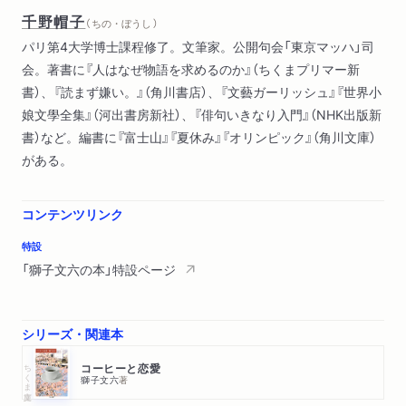
千野帽子
（ ちの・ぼうし ）
パリ第4大学博士課程修了。文筆家。公開句会「東京マッハ」司
会。著書に『人はなぜ物語を求めるのか』（ちくまプリマー新
書）、『読まず嫌い。』（角川書店）、『文藝ガーリッシュ』『世界小
娘文學全集』（河出書房新社）、『俳句いきなり入門』（NHK出版新
書）など。編書に『富士山』『夏休み』『オリンピック』（角川文庫）
がある。
コンテンツリンク
特設
「獅子文六の本」特設ページ
シリーズ・関連本
ちくま文庫
コーヒーと恋愛
獅子文六
著