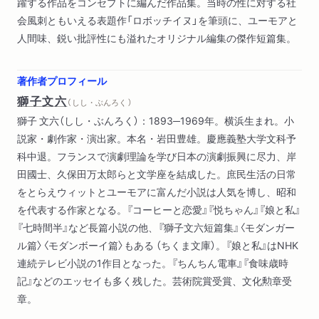
躍する作品をコンセプトに編んだ作品集。当時の性に対する社
会風刺ともいえる表題作「ロボッチイヌ」を筆頭に、ユーモアと
人間味、鋭い批評性にも溢れたオリジナル編集の傑作短篇集。
著作者プロフィール
獅子文六
（ しし・ぶんろく ）
獅子 文六（しし・ぶんろく）：1893─1969年。横浜生まれ。小
説家・劇作家・演出家。本名・岩田豊雄。慶應義塾大学文科予
科中退。フランスで演劇理論を学び日本の演劇振興に尽力、岸
田國士、久保田万太郎らと文学座を結成した。庶民生活の日常
をとらえウィットとユーモアに富んだ小説は人気を博し、昭和
を代表する作家となる。『コーヒーと恋愛』『悦ちゃん』『娘と私』
『七時間半』など長篇小説の他、『獅子文六短篇集』〈モダンガー
ル篇〉〈モダンボーイ篇〉もある （ちくま文庫）。『娘と私』はNHK
連続テレビ小説の1作目となった。『ちんちん電車』『食味歳時
記』などのエッセイも多く残した。芸術院賞受賞、文化勲章受
章。