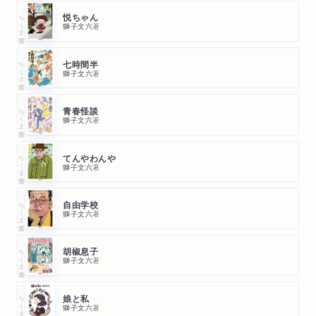
ちくま文庫
悦ちゃん
獅子文六
著
ちくま文庫
七時間半
獅子文六
著
ちくま文庫
青春怪談
獅子文六
著
ちくま文庫
てんやわんや
獅子文六
著
ちくま文庫
自由学校
獅子文六
著
ちくま文庫
胡椒息子
獅子文六
著
ちくま文庫
娘と私
獅子文六
著