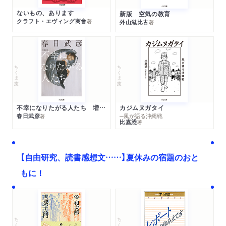
ないもの、あります
新版 空気の教育
クラフト・エヴィング商會
著
外山滋比古
著
ちくま文庫
ちくま文庫
不幸になりたがる人たち 増補新版
カジムヌガタイ
春日武彦
─風が語る沖縄戦
著
比嘉慂
著
【自由研究、読書感想文……】夏休みの宿題のおと
もに！
ちくま文庫
ちくま学芸文庫