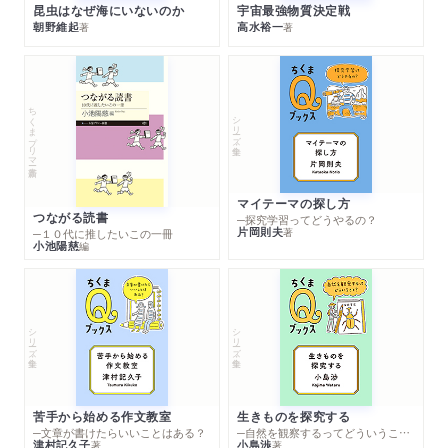
昆虫はなぜ海にいないのか
宇宙最強物質決定戦
朝野維起
高水裕一
著
著
ちくまプリマー新書
シリーズ・全集
マイテーマの探し方
つながる読書
─探究学習ってどうやるの？
片岡則夫
著
─１０代に推したいこの一冊
小池陽慈
編
シリーズ・全集
シリーズ・全集
苦手から始める作文教室
生きものを探究する
─文章が書けたらいいことはある？
─自然を観察するってどういうこと？
津村記久子
小島渉
著
著