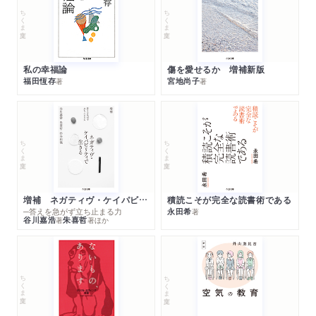
ちくま文庫
ちくま文庫
私の幸福論
傷を愛せるか 増補新版
福田恆存
宮地尚子
著
著
ちくま文庫
ちくま文庫
増補 ネガティヴ・ケイパビリティで生きる
積読こそが完全な読書術である
─答えを急がず立ち止まる力
永田希
著
谷川嘉浩
朱喜哲
著
著
ほか
ちくま文庫
ちくま文庫