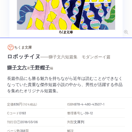
ちくま文庫
ロボッチイヌ
——獅子文六短篇集 モダンボーイ篇
獅子文六
千野帽子
著
編
長篇作品にも勝る魅力を持ちながら近年は読むことができなく
なっていた貴重な傑作短篇小説の中から、男性が活躍する作品
を集めたオリジナル短篇集。
円
定価
ISBN
836
（10％税込）
978-4-480-43507-1
Cコード
整理番号
し
0193
-39-12
文庫判
刊行日
判型
2018/03/06
頁
ページ数
解説
368