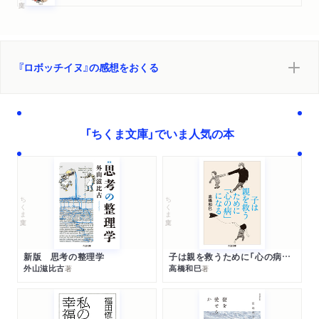
『ロボッチイヌ』の感想をおくる
「ちくま文庫」でいま人気の本
ちくま文庫
ちくま文庫
新版 思考の整理学
子は親を救うために「心の病」になる
外山滋比古
高橋和巳
著
著