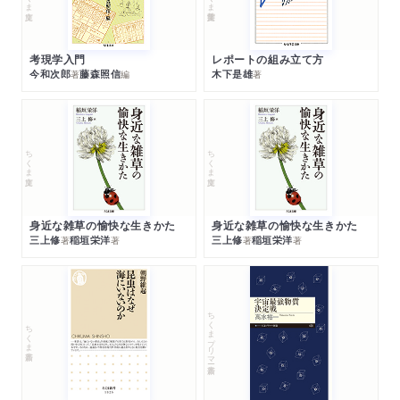
考現学入門
レポートの組み立て方
今和次郎
藤森照信
木下是雄
著
編
著
ちくま文庫
ちくま文庫
身近な雑草の愉快な生きかた
身近な雑草の愉快な生きかた
三上修
稲垣栄洋
三上修
稲垣栄洋
著
著
著
著
ちくまプリマー新書
ちくま新書