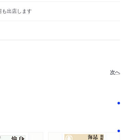
房も出店します
次へ
！