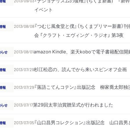
『ナショナリズムの復権』(ちくま新書) 『新
情報
2013/09/03
イベント
『つむじ風食堂と僕』（ちくまプリマー新書）
情報
2013/08/08
会 「クラフト・エヴィング・ラジオ」 第3夜
amazon Kindle、楽天koboで電子書籍配信
知らせ
2013/08/01
杉江松恋の、読んでから来いスピンオフ企画 ち
情報
2013/07/29
『落語こてんコテン』出版記念 柳家喬太郎独
情報
2013/07/29
第29回太宰治賞贈呈式が行われました
知らせ
2013/07/17
『山口昌男コレクション』出版記念 山口昌男
情報
2013/07/05