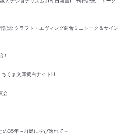
幹線とナショナリズム』(朝日新書) 刊行記念 トーク
刊行記念 クラフト・エヴィング商會ミニトーク＆サイン
開始！
くま文庫黄白ナイト!!!
演会
との35年～群島に学び逸れて～