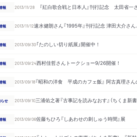
『紅白歌合戦と日本人』刊行記念 太田省一
情報
2013/11/28
速水健朗さん『1995年』刊行記念 津田大介
情報
2013/11/12
「たのしい切り紙展」開催中！
情報
2013/09/30
西村佳哲さんトークショー9/26開催！
情報
2013/09/24
『昭和の洋食 平成のカフェ飯』 阿古真理さ
情報
2013/09/18
三浦佑之著『古事記を読みなおす』（ちくま新書
知らせ
2013/09/10
佐藤ちひろ『しあわせの刺しゅう時間』展
情報
2013/09/06