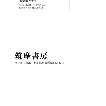
名取佐和子
著
定価:
円
（10％税込み）
1,540
ISBN:
978-4-480-25162-6
〒111-8755
東京都台東区蔵前2-5-3