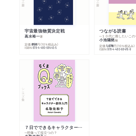
宇宙最強物質決定戦
つながる読書
高水裕一
─１０代に推したいこの
著
小池陽慈
編
定価:
円
（10％税込み）
858
定価:
円
（10％税込み）
1,078
ISBN:
978-4-480-68445-5
ISBN:
978-4-480-68476-9
シリーズ・全集
７日でできるキャラクター創作入門
─想像って役立つの？