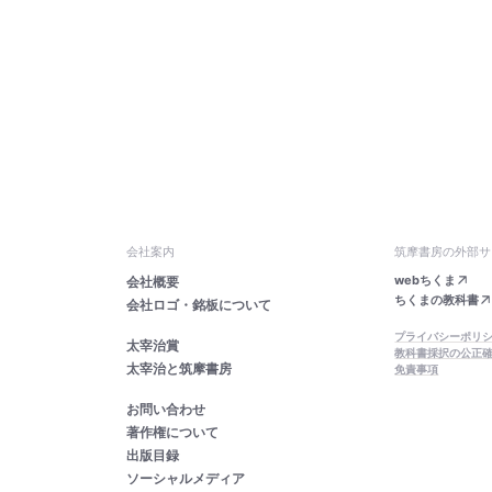
会社案内
筑摩書房の外部サ
webちくま
会社概要
ちくまの教科書
会社ロゴ・銘板について
プライバシーポリ
太宰治賞
教科書採択の公正
太宰治と筑摩書房
免責事項
お問い合わせ
著作権について
出版目録
ソーシャルメディア