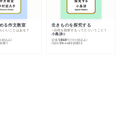
める作文教室
生きものを探究する
らいいことはある？
─自然を観察するってどういうこと？
小島渉
著
0％税込み）
定価:
円
（10％税込み）
1,540
ISBN:
5138-1
978-4-480-25163-3