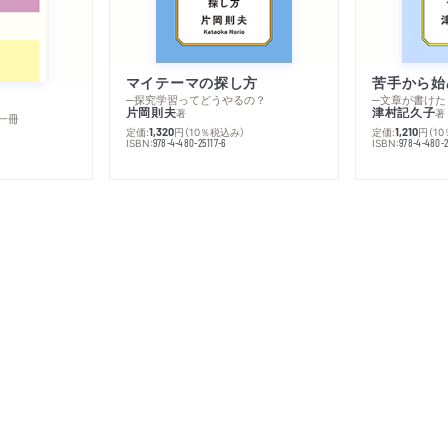
マイテーマの探し方
苦手から始
─探究学習ってどうやるの？
─文章が書けた
片岡則夫
津村記久子
著
著
一冊
定価:
円
（10％税込み）
定価:
円
（1
1,320
1,210
ISBN:
ISBN:
978-4-480-25117-6
978-4-480-2