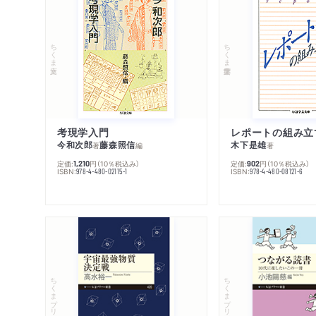
ちくま文庫
ちくま学芸文庫
考現学入門
レポートの組み立
今和次郎
藤森照信
木下是雄
著
編
著
定価:
円
（10％税込み）
定価:
円
（10％税込み）
1,210
902
ISBN:
ISBN:
978-4-480-02115-1
978-4-480-08121-6
ちくまプリマー新書
ちくまプリマー新書