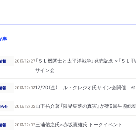
記事
「ＳＬ機関士と太平洋戦争」発売記念 ×「ＳＬ
情報
2013/12/27
サイン会
12/20（金） ル・クレジオ氏サイン会開催
情報
2013/12/03
山下祐介著『限界集落の真実』が第9回生協総
知らせ
2013/12/02
三浦佑之氏×赤坂憲雄氏 トークイベント
情報
2013/12/02