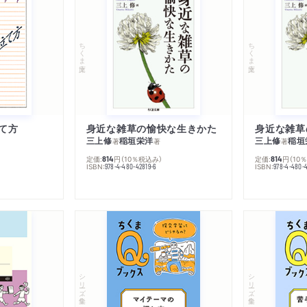
ちくま文庫
ちくま文庫
て方
身近な雑草の愉快な生きかた
身近な雑草
三上修
稲垣栄洋
三上修
稲垣
著
著
著
定価:
円
（10％税込み）
定価:
円
（10
814
814
ISBN:
ISBN:
978-4-480-42819-6
978-4-480-
シリーズ・全集
シリーズ・全集