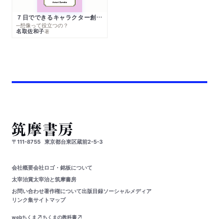
７日でできるキャラクター創作入門
─想像って役立つの？
名取佐和子
著
〒111-8755
東京都台東区蔵前2-5-3
会社概要
会社ロゴ・銘板について
太宰治賞
太宰治と筑摩書房
お問い合わせ
著作権について
出版目録
ソーシャルメディア
リンク集
サイトマップ
webちくま
ちくまの教科書