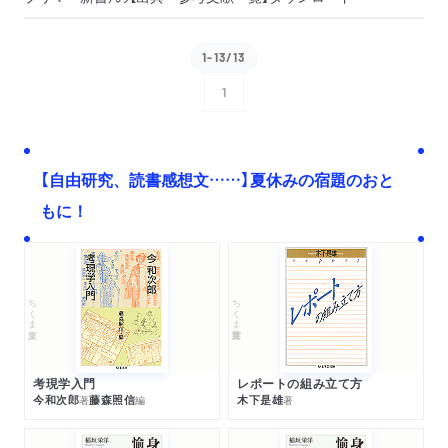
1-13/13
1
次へ
【自由研究、読書感想文……】夏休みの宿題のおと
もに！
ちくま文庫
ちくま学芸文庫
考現学入門
レポートの組み立て方
今和次郎
藤森照信
木下是雄
著
編
著