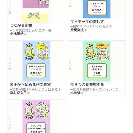
マイテーマの探し方
つながる読書
─探究学習ってどうやるの？
片岡則夫
著
─１０代に推したいこの一冊
小池陽慈
編
シリーズ・全集
シリーズ・全集
苦手から始める作文教室
生きものを探究する
─文章が書けたらいいことはある？
─自然を観察するってどういうこと？
津村記久子
小島渉
著
著
シリーズ・全集