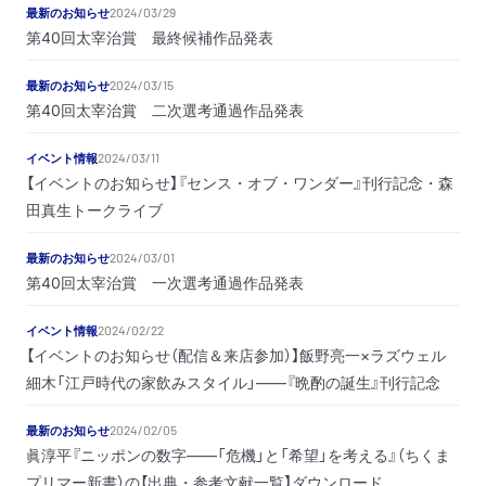
最新のお知らせ
2024/03/29
第40回太宰治賞 最終候補作品発表
最新のお知らせ
2024/03/15
第40回太宰治賞 二次選考通過作品発表
イベント情報
2024/03/11
【イベントのお知らせ】『センス・オブ・ワンダー』刊行記念・森
田真生トークライブ
最新のお知らせ
2024/03/01
第40回太宰治賞 一次選考通過作品発表
イベント情報
2024/02/22
【イベントのお知らせ（配信＆来店参加）】飯野亮一×ラズウェル
細木「江戸時代の家飲みスタイル」――『晩酌の誕生』刊行記念
最新のお知らせ
2024/02/05
眞淳平『ニッポンの数字――「危機」と「希望」を考える』（ちくま
プリマー新書）の【出典・参考文献一覧】ダウンロード