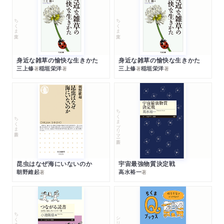
ちくま文庫
ちくま文庫
身近な雑草の愉快な生きかた
身近な雑草の愉快な生きかた
三上修
稲垣栄洋
三上修
稲垣栄洋
著
著
著
著
ちくまプリマー新書
ちくま新書
昆虫はなぜ海にいないのか
宇宙最強物質決定戦
朝野維起
高水裕一
著
著
ちくまプリマー新書
シリーズ・全集