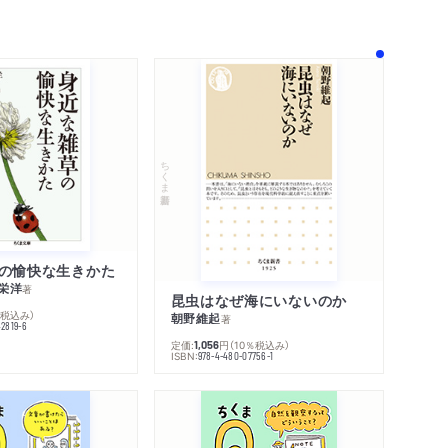
！
ちくま新書
の愉快な生きかた
栄洋
著
昆虫はなぜ海にいないのか
％税込み）
朝野維起
著
42819-6
定価:
円
（10％税込み）
1,056
ISBN:
978-4-480-07756-1