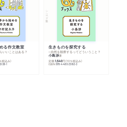
シリーズ・全集
める作文教室
生きものを探究する
らいいことはある？
─自然を観察するってどういうこと？
小島渉
著
0％税込み）
定価:
円
（10％税込み）
1,540
ISBN:
5138-1
978-4-480-25163-3