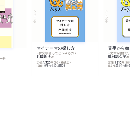
シリーズ・全集
シリーズ・全集
マイテーマの探し方
苦手から始
─探究学習ってどうやるの？
─文章が書けた
片岡則夫
津村記久子
著
著
一冊
定価:
円
（10％税込み）
定価:
円
（1
1,320
1,210
ISBN:
ISBN:
978-4-480-25117-6
978-4-480-2