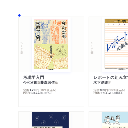
ちくま文庫
ちくま学芸文庫
考現学入門
レポートの組み立
今和次郎
藤森照信
木下是雄
著
編
著
定価:
円
（10％税込み）
定価:
円
（10％税込み）
1,210
902
ISBN:
ISBN:
978-4-480-02115-1
978-4-480-08121-6