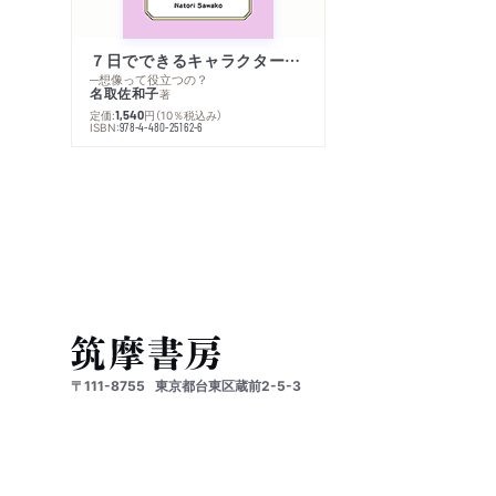
７日でできるキャラクター創作入門
─想像って役立つの？
名取佐和子
著
定価:
円
（10％税込み）
1,540
ISBN:
978-4-480-25162-6
〒111-8755
東京都台東区蔵前2-5-3