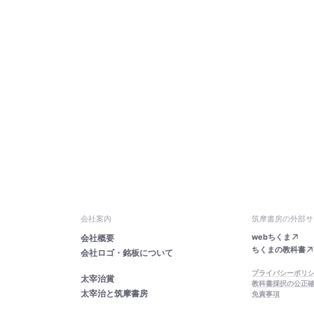
会社案内
筑摩書房の外部サ
webちくま
会社概要
ちくまの教科書
会社ロゴ・銘板について
プライバシーポリ
太宰治賞
教科書採択の公正
太宰治と筑摩書房
免責事項