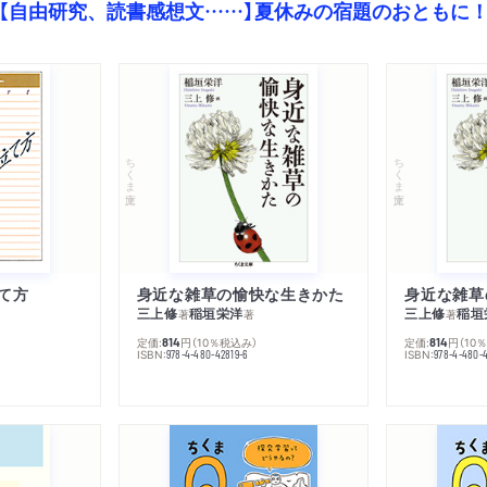
【自由研究、読書感想文……】夏休みの宿題のおともに
ちくま文庫
ちくま文庫
て方
身近な雑草の愉快な生きかた
身近な雑草
三上修
稲垣栄洋
三上修
稲垣
著
著
著
定価:
円
（10％税込み）
定価:
円
（10
814
814
ISBN:
ISBN:
978-4-480-42819-6
978-4-480-