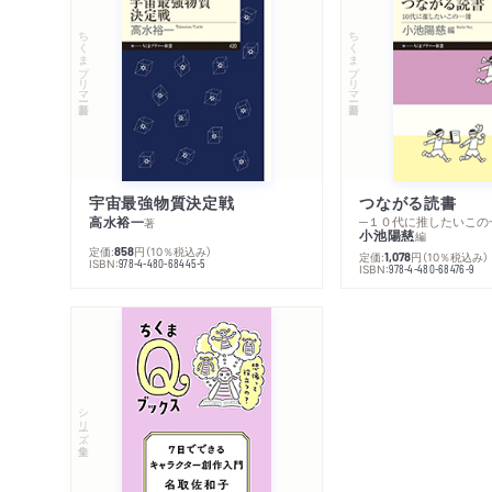
ちくまプリマー新書
ちくまプリマー新書
宇宙最強物質決定戦
つながる読書
高水裕一
─１０代に推したいこの
著
小池陽慈
編
定価:
円
（10％税込み）
858
定価:
円
（10％税込み）
1,078
ISBN:
978-4-480-68445-5
ISBN:
978-4-480-68476-9
シリーズ・全集