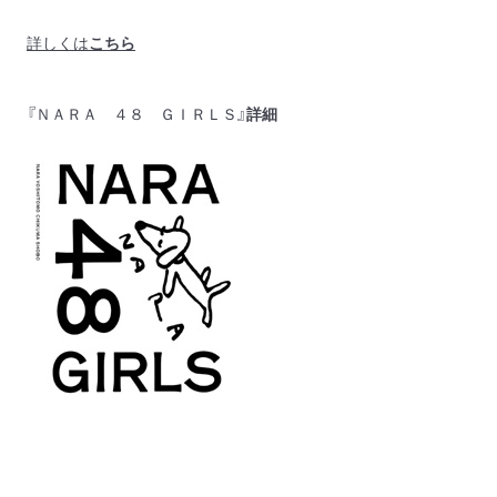
詳しくは
こちら
『ＮＡＲＡ ４８ ＧＩＲＬＳ』
詳細