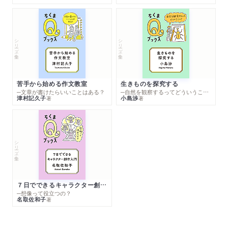
シリーズ・全集
シリーズ・全集
苦手から始める作文教室
生きものを探究する
─文章が書けたらいいことはある？
─自然を観察するってどういうこと？
津村記久子
小島渉
著
著
シリーズ・全集
７日でできるキャラクター創作入門
─想像って役立つの？
名取佐和子
著