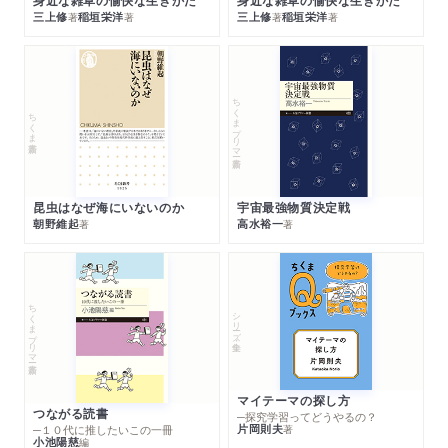
身近な雑草の愉快な生きかた
身近な雑草の愉快な生きかた
三上修
稲垣栄洋
三上修
稲垣栄洋
著
著
著
著
ちくまプリマー新書
ちくま新書
昆虫はなぜ海にいないのか
宇宙最強物質決定戦
朝野維起
高水裕一
著
著
ちくまプリマー新書
シリーズ・全集
マイテーマの探し方
つながる読書
─探究学習ってどうやるの？
片岡則夫
著
─１０代に推したいこの一冊
小池陽慈
編