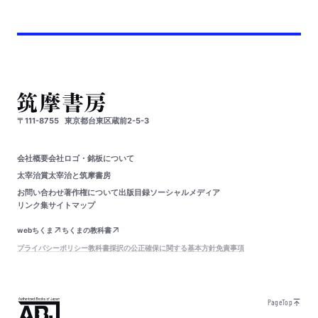
〒111-8755
東京都台東区蔵前2-5-3
会社概要
会社ロゴ・銘板について
太宰治賞
太宰治と筑摩書房
お問い合わせ
著作権について
出版目録
ソーシャルメディア
リンク集
サイトマップ
webちくま
ちくまの教科書
プライバシーポリシー
教科書採択の公正確保に関する基本方針
免責事項
PageTop