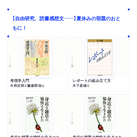
【自由研究、読書感想文……】夏休みの宿題のおと
もに！
ちくま文庫
ちくま学芸文庫
考現学入門
レポートの組み立て方
今和次郎
藤森照信
木下是雄
著
編
著
ちくま文庫
ちくま文庫