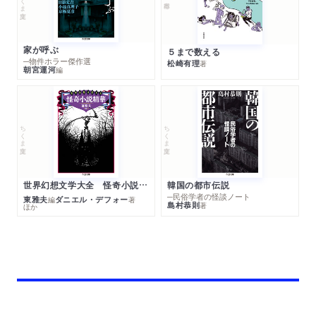
家が呼ぶ
５まで数える
─物件ホラー傑作選
松崎有理
著
朝宮運河
編
ちくま文庫
ちくま文庫
世界幻想文学大全 怪奇小説精華
韓国の都市伝説
─民俗学者の怪談ノート
東雅夫
ダニエル・デフォー
編
著
島村恭則
著
ほか