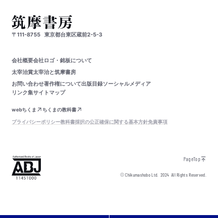
〒111-8755
東京都台東区蔵前2-5-3
会社概要
会社ロゴ・銘板について
太宰治賞
太宰治と筑摩書房
お問い合わせ
著作権について
出版目録
ソーシャルメディア
リンク集
サイトマップ
webちくま
ちくまの教科書
プライバシーポリシー
教科書採択の公正確保に関する基本方針
免責事項
PageTop
© Chikumashobo Ltd.
2024
All Rights Reserved.