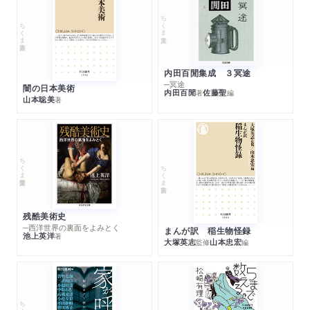
ちくま文庫
ちくま新書
内田百閒集成 ３冥途
─冥途
闇の日本美術
内田百閒
佐藤聖
著
編
山本聡美
著
ちくま学芸文庫
ちくま新書
残酷美術史
─西洋世界の裏面をよみとく
まんが訳 稲生物怪録
池上英洋
著
大塚英志
山本忠宏
監修
編
ちくま文庫