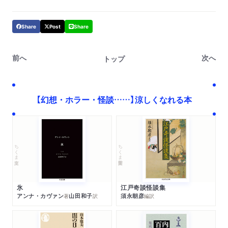
Share
Post
Share
前へ
次へ
トップ
【幻想・ホラー・怪談……】涼しくなれる本
ちくま学芸文庫
ちくま文庫
江戸奇談怪談集
氷
須永朝彦
アンナ・カヴァン
山田和子
編訳
著
訳