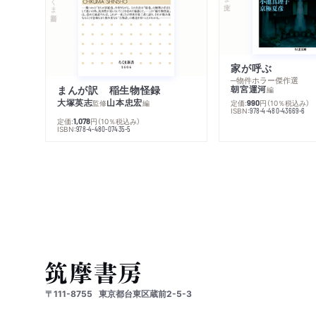
家が呼ぶ
─物件ホラー傑作選
まんが訳 稲生物怪録
朝宮運河
編
大塚英志
山本忠宏
監修
編
定価:
円
（10％税込み）
990
ISBN:
978-4-480-43669-6
定価:
円
（10％税込み）
1,078
ISBN:
978-4-480-07435-5
〒111-8755
東京都台東区蔵前2-5-3