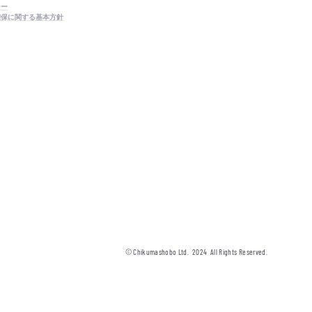
シー
確保に関する基本方針
© Chikumashobo Ltd.
2024
All Rights Reserved.