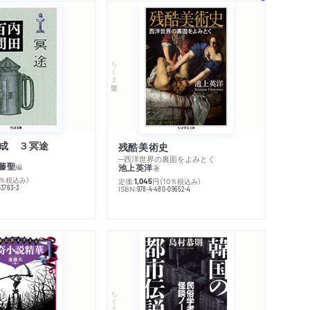
ちくま学芸文庫
成 ３冥途
残酷美術史
─西洋世界の裏面をよみとく
藤聖
編
池上英洋
著
0％税込み）
定価:
円
（10％税込み）
1,045
03763-3
ISBN:
978-4-480-09652-4
ちくま文庫