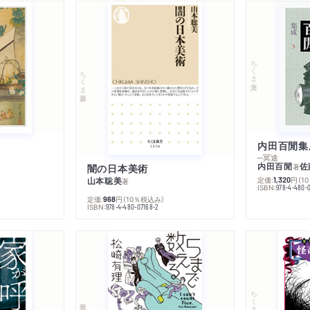
ちくま文庫
ちくま新書
内田百閒集
─冥途
内田百閒
佐
闇の日本美術
著
山本聡美
定価:
円
（1
1,320
著
ISBN:
978-4-480-
定価:
円
（10％税込み）
968
ISBN:
978-4-480-07168-2
ちくま文庫