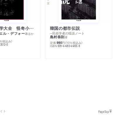
世界幻想文学大全 怪奇小説精華
韓国の都市伝説
エル・デフォー
─民俗学者の怪談ノート
著
ほか
島村恭則
著
0％税込み）
定価:
円
（10％税込み）
990
43012-0
ISBN:
978-4-480-44105-8
イト
PageTop