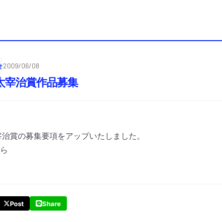
せ
2009/06/08
太宰治賞作品募集
宰治賞の募集要項をアップいたしました。
ら
Post
Share