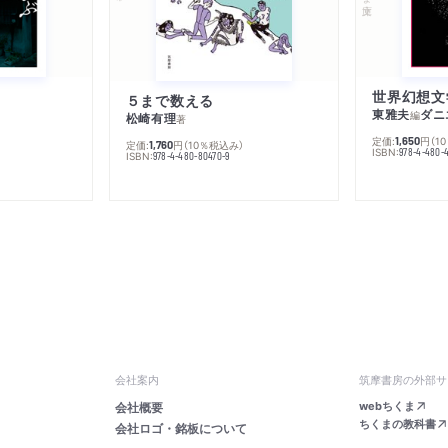
５まで数える
東雅夫
ダニ
編
松崎有理
著
定価:
円
（1
1,650
定価:
円
（10％税込み）
1,760
ISBN:
978-4-480-
ISBN:
978-4-480-80470-9
会社案内
筑摩書房の外部サ
webちくま
会社概要
ちくまの教科書
会社ロゴ・銘板について