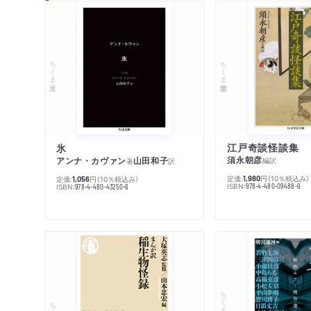
ちくま学芸文庫
ちくま文庫
江戸奇談怪談集
氷
須永朝彦
アンナ・カヴァン
山田和子
編訳
著
訳
定価:
円
（10％税込み）
1,980
定価:
円
（10％税込み）
1,056
ISBN:
978-4-480-09488-9
ISBN:
978-4-480-43250-6
ちくま文庫
ちくま新書