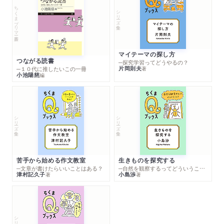
ちくまプリマー新書
シリーズ・全集
マイテーマの探し方
つながる読書
─探究学習ってどうやるの？
片岡則夫
著
─１０代に推したいこの一冊
小池陽慈
編
シリーズ・全集
シリーズ・全集
苦手から始める作文教室
生きものを探究する
─文章が書けたらいいことはある？
─自然を観察するってどういうこと？
津村記久子
小島渉
著
著
シリーズ・全集