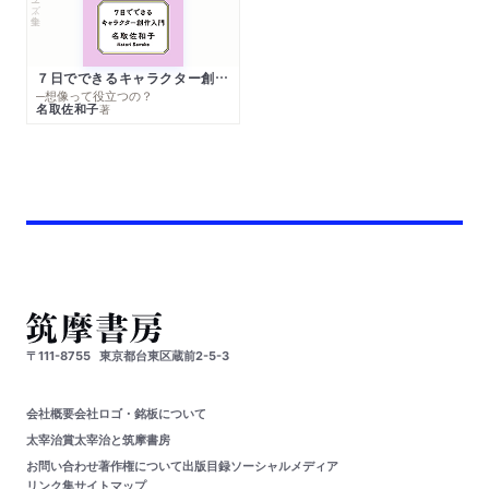
７日でできるキャラクター創作入門
─想像って役立つの？
名取佐和子
著
〒111-8755
東京都台東区蔵前2-5-3
会社概要
会社ロゴ・銘板について
太宰治賞
太宰治と筑摩書房
お問い合わせ
著作権について
出版目録
ソーシャルメディア
リンク集
サイトマップ