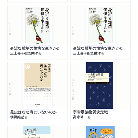
ちくま文庫
ちくま文庫
身近な雑草の愉快な生きかた
身近な雑草の愉快な生きかた
三上修
稲垣栄洋
三上修
稲垣栄洋
著
著
著
著
ちくまプリマー新書
ちくま新書
昆虫はなぜ海にいないのか
宇宙最強物質決定戦
朝野維起
高水裕一
著
著