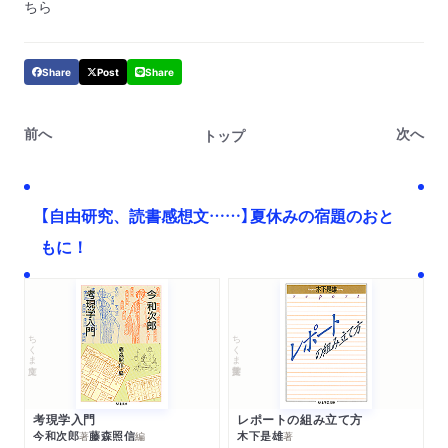
ちら
Share
Post
Share
前へ
次へ
トップ
【自由研究、読書感想文……】夏休みの宿題のおと
もに！
ちくま文庫
ちくま学芸文庫
考現学入門
レポートの組み立て方
今和次郎
藤森照信
木下是雄
著
編
著