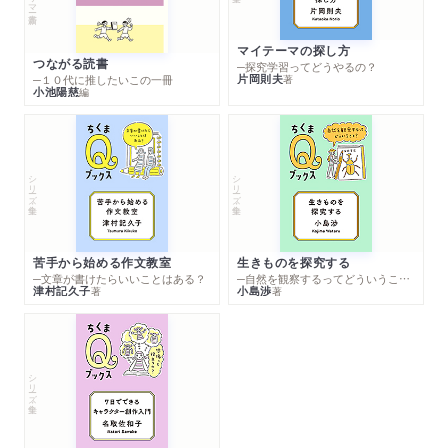
マイテーマの探し方
つながる読書
─探究学習ってどうやるの？
片岡則夫
著
─１０代に推したいこの一冊
小池陽慈
編
シリーズ・全集
シリーズ・全集
苦手から始める作文教室
生きものを探究する
─文章が書けたらいいことはある？
─自然を観察するってどういうこと？
津村記久子
小島渉
著
著
シリーズ・全集