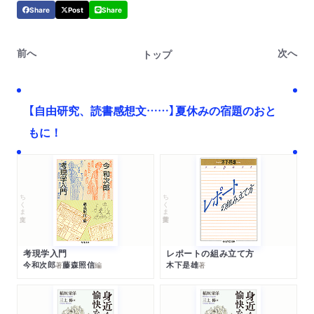
Share
Post
Share
前へ
次へ
トップ
【自由研究、読書感想文……】夏休みの宿題のおと
もに！
ちくま文庫
ちくま学芸文庫
考現学入門
レポートの組み立て方
今和次郎
藤森照信
木下是雄
著
編
著