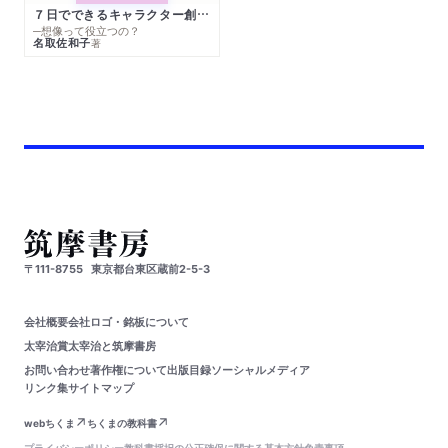
７日でできるキャラクター創作入門
─想像って役立つの？
名取佐和子
著
〒111-8755
東京都台東区蔵前2-5-3
会社概要
会社ロゴ・銘板について
太宰治賞
太宰治と筑摩書房
お問い合わせ
著作権について
出版目録
ソーシャルメディア
リンク集
サイトマップ
webちくま
ちくまの教科書
プライバシーポリシー
教科書採択の公正確保に関する基本方針
免責事項