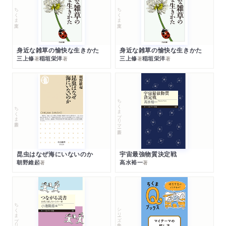
ちくま文庫
ちくま文庫
身近な雑草の愉快な生きかた
身近な雑草の愉快な生きかた
三上修
稲垣栄洋
三上修
稲垣栄洋
著
著
著
著
ちくまプリマー新書
ちくま新書
昆虫はなぜ海にいないのか
宇宙最強物質決定戦
朝野維起
高水裕一
著
著
ちくまプリマー新書
シリーズ・全集