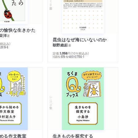
の愉快な生きかた
栄洋
著
昆虫はなぜ海にいないのか
％税込み）
朝野維起
著
42819-6
定価:
円
（10％税込み）
1,056
ISBN:
978-4-480-07756-1
シリーズ・全集
める作文教室
生きものを探究する