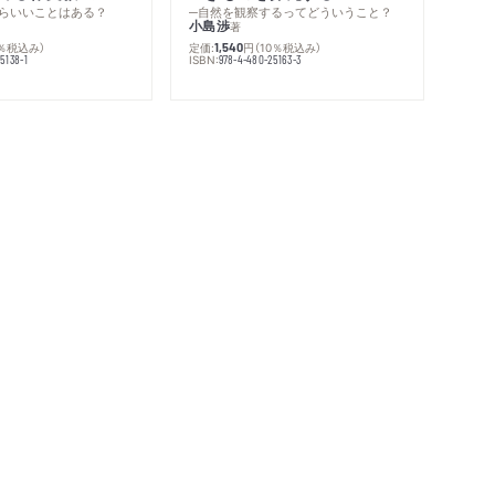
らいいことはある？
─自然を観察するってどういうこと？
小島渉
著
0％税込み）
定価:
円
（10％税込み）
1,540
ISBN:
5138-1
978-4-480-25163-3