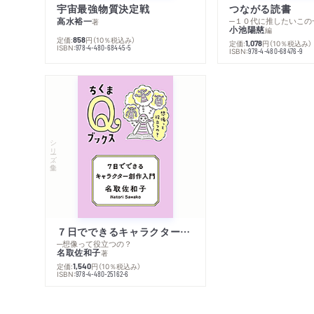
宇宙最強物質決定戦
つながる読書
高水裕一
─１０代に推したいこの
著
小池陽慈
編
定価:
円
（10％税込み）
858
定価:
円
（10％税込み）
1,078
ISBN:
978-4-480-68445-5
ISBN:
978-4-480-68476-9
シリーズ・全集
７日でできるキャラクター創作入門
─想像って役立つの？
名取佐和子
著
定価:
円
（10％税込み）
1,540
ISBN:
978-4-480-25162-6