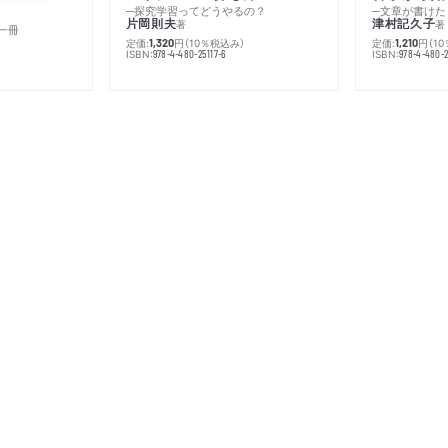
─探究学習ってどうやるの？
─文章が書けた
片岡則夫
津村記久子
著
著
一冊
定価:
円
（10％税込み）
定価:
円
（1
1,320
1,210
ISBN:
ISBN:
978-4-480-25117-6
978-4-480-2