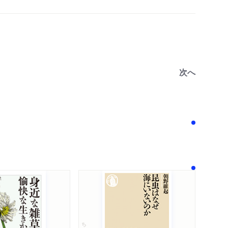
次へ
！
ちくま新書