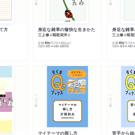
て方
身近な雑草の愉快な生きかた
身近な雑草
三上修
稲垣栄洋
三上修
稲垣
著
著
著
定価:
円
（10％税込み）
定価:
円
（10
814
814
ISBN:
ISBN:
978-4-480-42819-6
978-4-480-
シリーズ・全集
シリーズ・全集
マイテーマの探し方
苦手から始