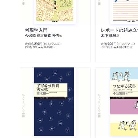
考現学入門
レポートの組み立
今和次郎
藤森照信
木下是雄
著
編
著
定価:
円
（10％税込み）
定価:
円
（10％税込み）
1,210
902
ISBN:
ISBN:
978-4-480-02115-1
978-4-480-08121-6
ちくまプリマー新書
ちくまプリマー新書