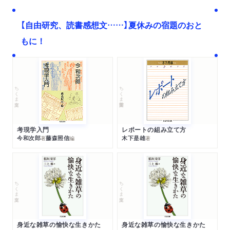
【自由研究、読書感想文……】夏休みの宿題のおと
もに！
ちくま文庫
ちくま学芸文庫
考現学入門
レポートの組み立て方
今和次郎
藤森照信
木下是雄
著
編
著
ちくま文庫
ちくま文庫
身近な雑草の愉快な生きかた
身近な雑草の愉快な生きかた