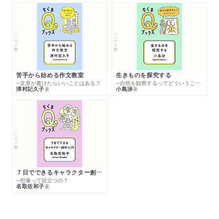
シリーズ・全集
シリーズ・全集
苦手から始める作文教室
生きものを探究する
─文章が書けたらいいことはある？
─自然を観察するってどういうこと？
津村記久子
小島渉
著
著
シリーズ・全集
７日でできるキャラクター創作入門
─想像って役立つの？
名取佐和子
著