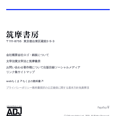
〒111-8755
東京都台東区蔵前2-5-3
会社概要
会社ロゴ・銘板について
太宰治賞
太宰治と筑摩書房
お問い合わせ
著作権について
出版目録
ソーシャルメディア
リンク集
サイトマップ
webちくま
ちくまの教科書
プライバシーポリシー
教科書採択の公正確保に関する基本方針
免責事項
PageTop
© Chikumashobo Ltd.
2024
All Rights Reserved.