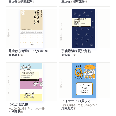
三上修
稲垣栄洋
三上修
稲垣栄洋
著
著
著
著
ちくまプリマー新書
ちくま新書
昆虫はなぜ海にいないのか
宇宙最強物質決定戦
朝野維起
高水裕一
著
著
ちくまプリマー新書
シリーズ・全集
マイテーマの探し方
つながる読書
─探究学習ってどうやるの？
片岡則夫
著
─１０代に推したいこの一冊
小池陽慈
編