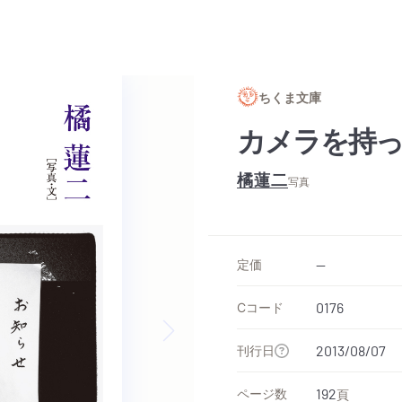
ちくま文庫
カメラを持
橘蓮二
写真
定価
--
Cコード
0176
刊行日
2013/08/07
Next slide
ページ数
192
頁