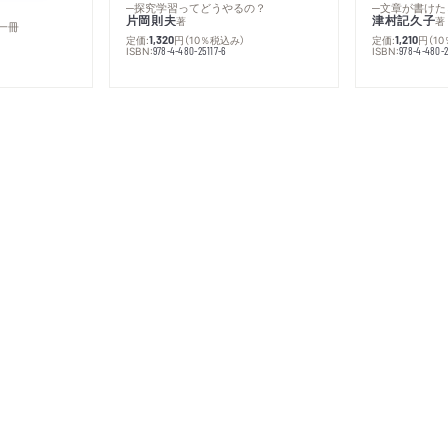
─探究学習ってどうやるの？
─文章が書けた
片岡則夫
津村記久子
著
著
一冊
定価:
円
（10％税込み）
定価:
円
（1
1,320
1,210
ISBN:
ISBN:
978-4-480-25117-6
978-4-480-2