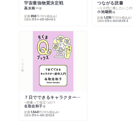
宇宙最強物質決定戦
つながる読書
高水裕一
─１０代に推したいこの
著
小池陽慈
編
定価:
円
（10％税込み）
858
定価:
円
（10％税込み）
1,078
ISBN:
978-4-480-68445-5
ISBN:
978-4-480-68476-9
シリーズ・全集
７日でできるキャラクター創作入門
─想像って役立つの？
名取佐和子
著
定価:
円
（10％税込み）
1,540
ISBN:
978-4-480-25162-6