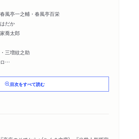
春風亭一之輔・春風亭百栄
はだか
家喬太郎
・三増紋之助
ロ
の輔
昇太
目次をすべて読む
馬
林家二楽