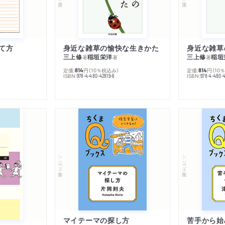
て方
身近な雑草の愉快な生きかた
身近な雑草
三上修
稲垣栄洋
三上修
稲垣
著
著
著
定価:
円
（10％税込み）
定価:
円
（10
814
814
ISBN:
ISBN:
978-4-480-42819-6
978-4-480-
シリーズ・全集
シリーズ・全集
マイテーマの探し方
苦手から始