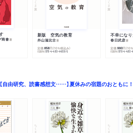
ちくま文庫
ちくま文庫
す
新版 空気の教育
グ商會
著
外山滋比古
春日武彦
著
著
定価:
円
（10％税込み）
定価:
円
（10
858
990
ISBN:
ISBN:
978-4-480-44106-5
978-4-480-
【自由研究、読書感想文……】夏休みの宿題のおともに
ちくま文庫
ちくま文庫