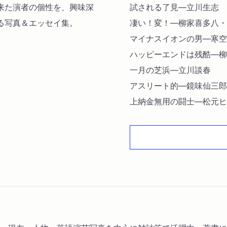
来た演者の個性を、興味深
試される了見―立川生志
る写真＆エッセイ集。
凄い！変！―柳家喜多八・
マイナスイオンの男―寒空
ハッピーエンドは残酷―柳
一月の芝浜―立川談春
アスリート的―鏡味仙三郎
上納金無用の闘士―松元ヒ
永遠のリハーサル―立川志
被写体との距離感―春風亭
恩人―古今亭圓菊
一九六一年生まれ―柳亭市
高座に吹く風―柳家小三治
文都さんのこと―立川文都
ビジュアル系―林家正楽・
キリンと家元―立川談志