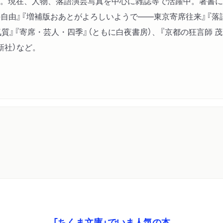
活動。現在、人物、落語演芸写真を中心に雑誌等で活躍中。著書に
記憶する写真
の自由』『増補版おあとがよろしいようで――東京寄席往来』『落
気質』『寄席・芸人・四季』（ともに白夜書房）、『京都の狂言師 
新社）など。
「ちくま文庫」でいま人気の本