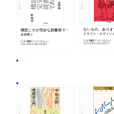
ちくま文庫
ちくま文庫
ないもの、ありま
積読こそが完全な読書術である
クラフト・エヴィン
永田希
著
定価:
円
（10％税込み）
990
定価:
円
（10％税込み）
990
ISBN:
978-4-480-42571-3
ISBN:
978-4-480-44089-1
ちくま文庫
ちくま学芸文庫