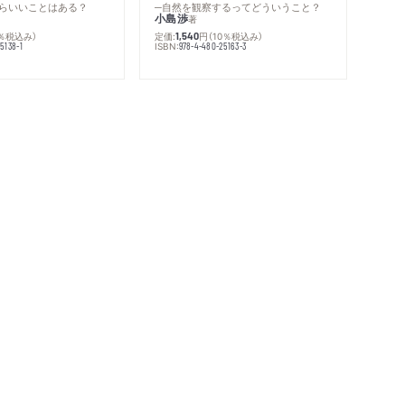
らいいことはある？
─自然を観察するってどういうこと？
小島渉
著
0％税込み）
定価:
円
（10％税込み）
1,540
ISBN:
5138-1
978-4-480-25163-3