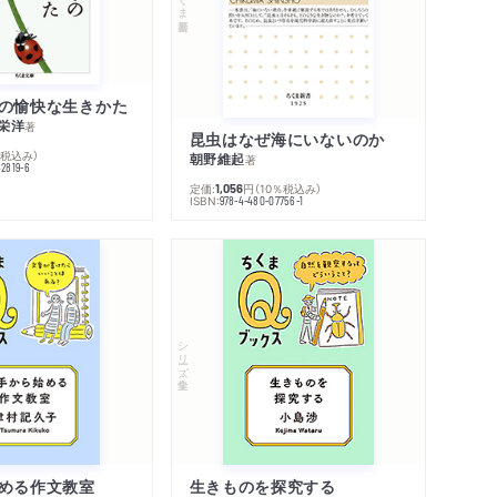
の愉快な生きかた
栄洋
著
昆虫はなぜ海にいないのか
％税込み）
朝野維起
著
42819-6
定価:
円
（10％税込み）
1,056
ISBN:
978-4-480-07756-1
シリーズ・全集
める作文教室
生きものを探究する