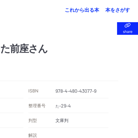
これから出る本
本をさがす
share
share
った前座さん
ISBN
978-4-480-43077-9
整理番号
-29-4
た
判型
文庫判
解説