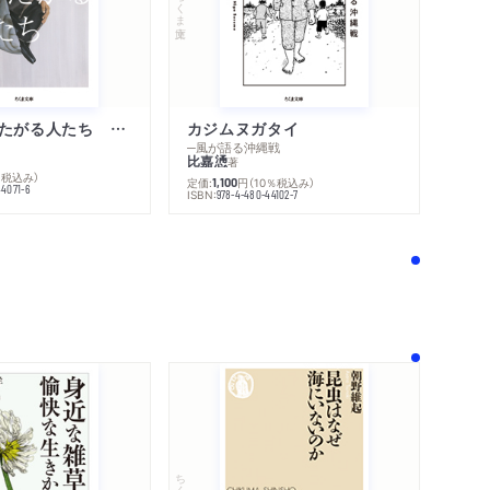
ちくま文庫
不幸になりたがる人たち 増補新版
カジムヌガタイ
─風が語る沖縄戦
比嘉慂
著
％税込み）
定価:
円
（10％税込み）
1,100
44071-6
ISBN:
978-4-480-44102-7
！
ちくま新書