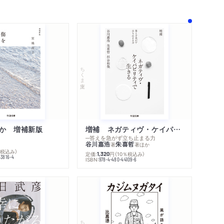
ちくま文庫
か 増補新版
増補 ネガティヴ・ケイパビリティで生きる
─答えを急がず立ち止まる力
谷川嘉浩
朱喜哲
著
著
ほか
％税込み）
定価:
円
（10％税込み）
1,320
43816-4
ISBN:
978-4-480-44109-6
内容紹介・目次
著作者プロフィール
感想をおくる