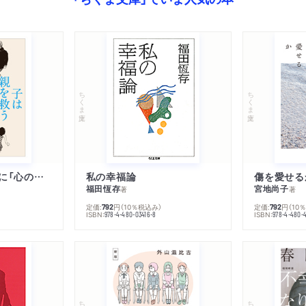
ちくま文庫
ちくま文庫
子は親を救うために「心の病」になる
私の幸福論
傷を愛せる
福田恆存
宮地尚子
著
著
定価:
円
（10％税込み）
定価:
円
（10
792
792
ISBN:
ISBN:
978-4-480-03416-8
978-4-480-