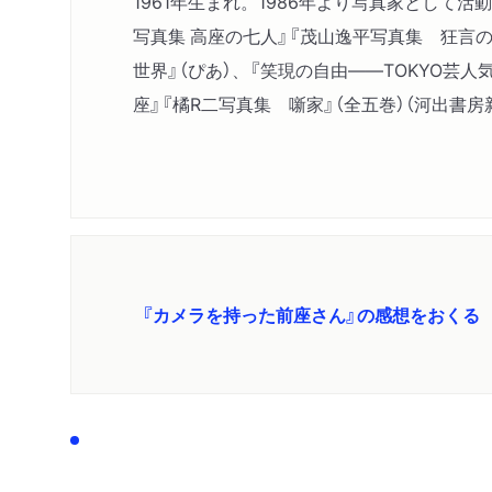
1961年生まれ。1986年より写真家として
写真集 高座の七人』『茂山逸平写真集 狂言
世界』（ぴあ）、『笑現の自由――TOKYO芸人
座』『橘R二写真集 噺家』（全五巻）（河出書房
『カメラを持った前座さん』の感想をおくる