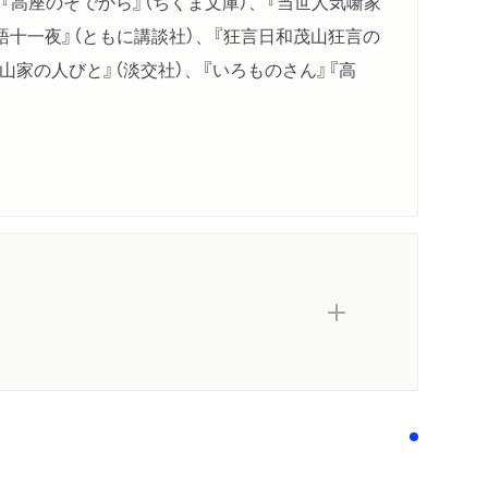
『高座のそでから』（ちくま文庫）、『当世人気噺家
語十一夜』（ともに講談社）、『狂言日和茂山狂言の
茂山家の人びと』（淡交社）、『いろものさん』『高