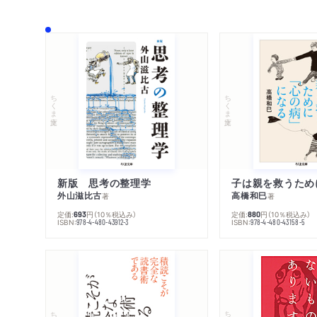
ちくま文庫
ちくま文庫
新版 思考の整理学
外山滋比古
高橋和巳
著
著
定価:
円
（10％税込み）
定価:
円
（10％税込み）
693
880
ISBN:
ISBN:
978-4-480-43912-3
978-4-480-43158-5