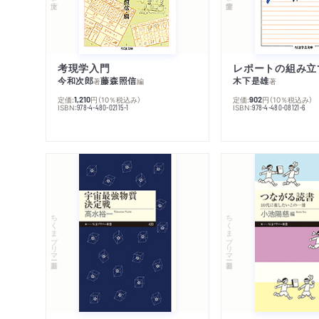
考現学入門
レポートの組み立
今和次郎
藤森照信
木下是雄
著
編
著
定価:
円
（10％税込み）
定価:
円
（10％税込み）
1,210
902
ISBN:
ISBN:
978-4-480-02115-1
978-4-480-08121-6
ちくまプリマー新書
ちくまプリマー新書