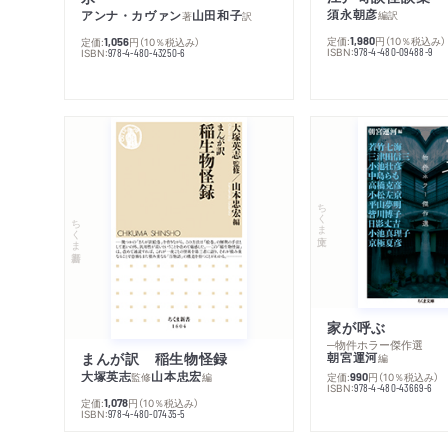
須永朝彦
アンナ・カヴァン
山田和子
編訳
著
訳
定価:
円
（10％税込み）
1,980
定価:
円
（10％税込み）
1,056
ISBN:
978-4-480-09488-9
ISBN:
978-4-480-43250-6
ちくま文庫
ちくま新書
家が呼ぶ
─物件ホラー傑作選
まんが訳 稲生物怪録
朝宮運河
編
大塚英志
山本忠宏
監修
編
定価:
円
（10％税込み）
990
ISBN:
978-4-480-43669-6
定価:
円
（10％税込み）
1,078
ISBN:
978-4-480-07435-5