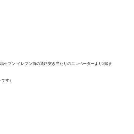
町広場セブン-イレブン前の通路突き当たりのエレベーターより3階ま
ーです）