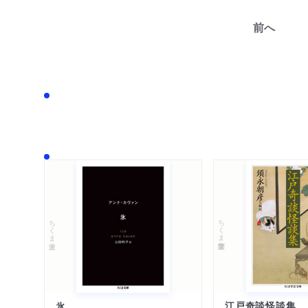
前へ
ちくま学芸文庫
ちくま文庫
江戸奇談怪談集
氷