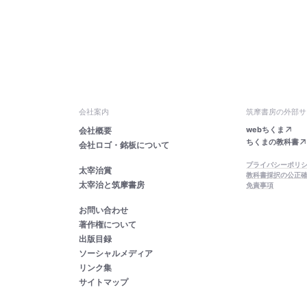
会社案内
筑摩書房の外部サ
webちくま
会社概要
ちくまの教科書
会社ロゴ・銘板について
プライバシーポリ
太宰治賞
教科書採択の公正
太宰治と筑摩書房
免責事項
お問い合わせ
著作権について
出版目録
ソーシャルメディア
リンク集
サイトマップ