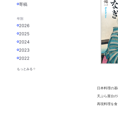
寄稿
年別
2026
2025
2024
2023
2022
もっとみる
日本料理の基
天ぷら屋台の
再現料理を食