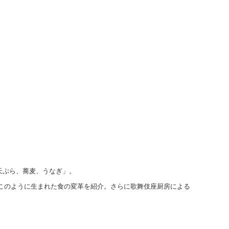
天ぷら、蕎麦、うなぎ」。
･このように生まれた食の変革を紹介。さらに歌舞伎座厨房による