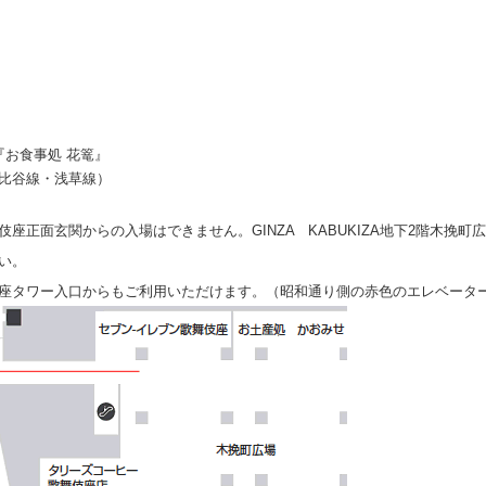
『お食事処 花篭』
比谷線・浅草線）
伎座正面玄関からの入場はできません。GINZA KABUKIZA地下2階木挽
い。
座タワー入口からもご利用いただけます。（昭和通り側の赤色のエレベータ