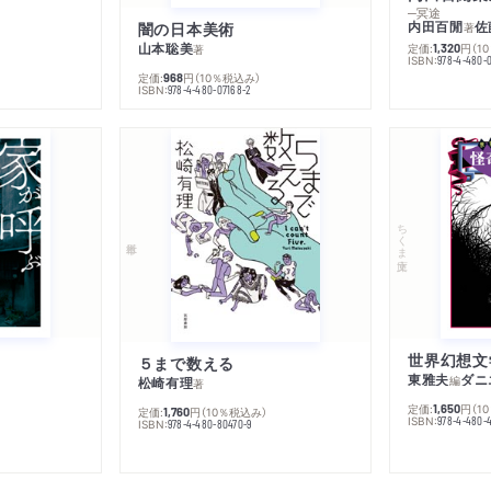
─冥途
内田百閒
佐
闇の日本美術
著
山本聡美
定価:
円
（1
1,320
著
ISBN:
978-4-480-
定価:
円
（10％税込み）
968
ISBN:
978-4-480-07168-2
ちくま文庫
５まで数える
東雅夫
ダニ
編
松崎有理
著
定価:
円
（1
1,650
定価:
円
（10％税込み）
1,760
ISBN:
978-4-480-
ISBN:
978-4-480-80470-9