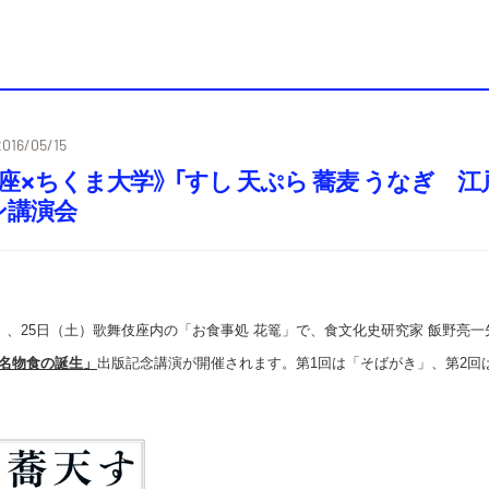
2016/05/15
座×ちくま大学》 「すし 天ぷら 蕎麦 うなぎ
ン講演会
土）、25日（土）歌舞伎座内の「お食事処 花篭」で、食文化史研究家 飯野亮
名物食の誕生」
出版記念講演が開催されます。第1回は「そばがき」、第2回