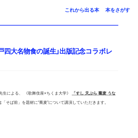
これから出る本
本をさがす
 江戸四大名物食の誕生」出版記念コラボレ
一先生による、
《歌舞伎座×ちくま大学》
「すし 天ぷら 蕎麦 うな
は「そば前」を題材に“蕎麦”について講演していただきます。