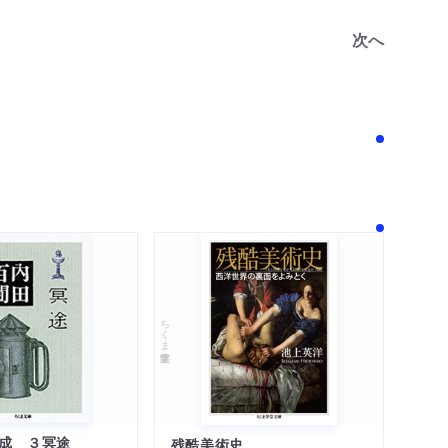
次へ
ちくま学芸文庫
成 ３冥途
残酷美術史