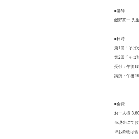
■講師
飯野亮一 先
■日時
第1回「そばが
第2回「そば前
受付：午後1時
講演：午後2
■会費
お一人様 3,
※現金にてお
※お飲物は含