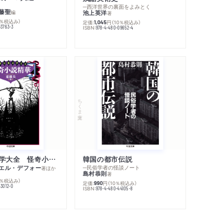
─西洋世界の裏面をよみとく
藤聖
編
池上英洋
著
0％税込み）
定価:
円
（10％税込み）
1,045
03763-3
ISBN:
978-4-480-09652-4
ちくま文庫
世界幻想文学大全 怪奇小説精華
韓国の都市伝説
エル・デフォー
─民俗学者の怪談ノート
著
ほか
島村恭則
著
0％税込み）
定価:
円
（10％税込み）
990
43012-0
ISBN:
978-4-480-44105-8