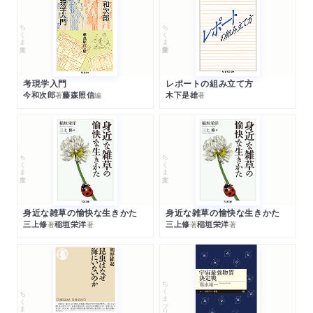
ちくま文庫
ちくま学芸文庫
考現学入門
レポートの組み立て方
今和次郎
藤森照信
木下是雄
著
編
著
ちくま文庫
ちくま文庫
身近な雑草の愉快な生きかた
身近な雑草の愉快な生きかた
三上修
稲垣栄洋
三上修
稲垣栄洋
著
著
著
著
ちくまプリマー新書
ちくま新書