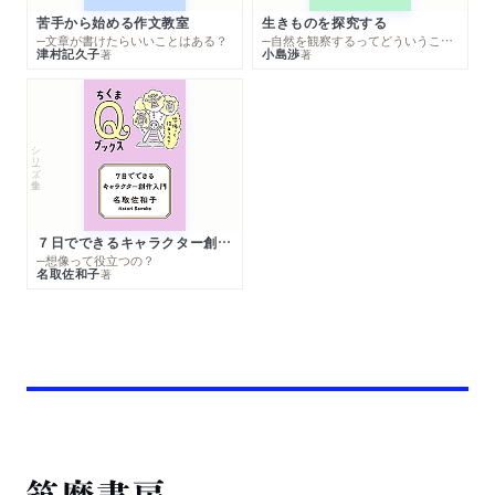
苦手から始める作文教室
生きものを探究する
─文章が書けたらいいことはある？
─自然を観察するってどういうこと？
津村記久子
小島渉
著
著
シリーズ・全集
７日でできるキャラクター創作入門
─想像って役立つの？
名取佐和子
著