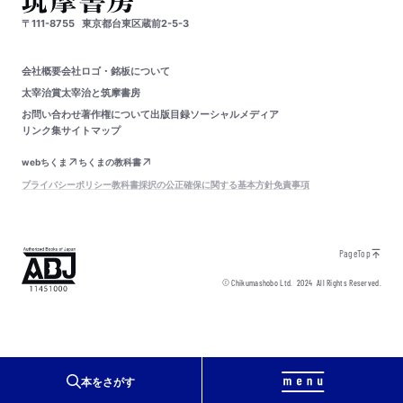
〒111-8755
東京都台東区蔵前2-5-3
会社概要
会社ロゴ・銘板について
太宰治賞
太宰治と筑摩書房
お問い合わせ
著作権について
出版目録
ソーシャルメディア
リンク集
サイトマップ
webちくま
ちくまの教科書
プライバシーポリシー
教科書採択の公正確保に関する基本方針
免責事項
PageTop
© Chikumashobo Ltd.
2024
All Rights Reserved.
本をさがす