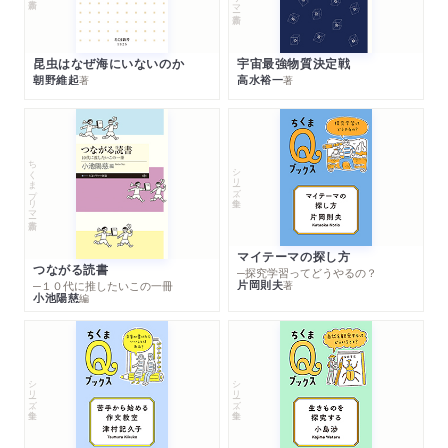
昆虫はなぜ海にいないのか
宇宙最強物質決定戦
朝野維起
高水裕一
著
著
ちくまプリマー新書
シリーズ・全集
マイテーマの探し方
つながる読書
─探究学習ってどうやるの？
片岡則夫
著
─１０代に推したいこの一冊
小池陽慈
編
シリーズ・全集
シリーズ・全集