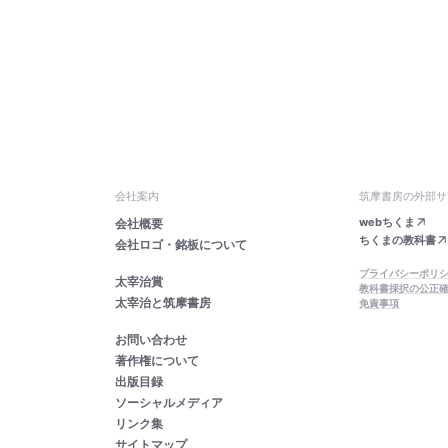
会社案内
筑摩書房の外部サ
webちくま
会社概要
ちくまの教科書
会社ロゴ・銘板について
プライバシーポリ
太宰治賞
教科書採択の公正
太宰治と筑摩書房
免責事項
お問い合わせ
著作権について
出版目録
ソーシャルメディア
リンク集
サイトマップ