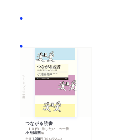
ちくまプリマー新書
つながる読書
─１０代に推したいこの一冊
小池陽慈
編
定価:
円
（10％税込み）
1,078